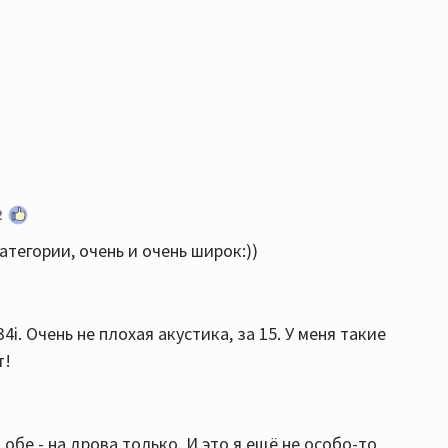
2
атегории, очень и очень широк:))
i. Очень не плохая акустика, за 15. У меня такие
т!
- обе - на дрова только. И это я ещё не особо-то