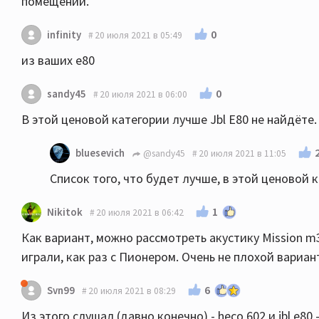
помещении.
0
infinity
20 июля 2021 в 05:49
из ваших е80
0
sandy45
20 июля 2021 в 06:00
В этой ценовой категории лучше Jbl E80 не найдёте.
bluesevich
@sandy45
20 июля 2021 в 11:05
Список того, что будет лучше, в этой ценовой к
1
Nikitok
20 июля 2021 в 06:42
Как вариант, можно рассмотреть акустику Mission m34
играли, как раз с Пионером. Очень не плохой вариан
6
Svn99
20 июля 2021 в 08:29
Из этого слушал (давно конечно) - heco 602 и jbl e80 