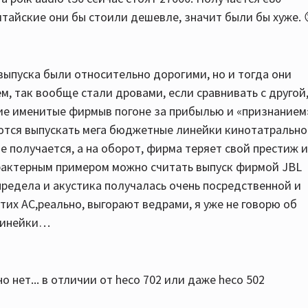
итайские они бы стоили дешевле, значит были бы хуже. 
 выпуска были относительно дорогими, но и тогда они
м, так вообще стали дровами, если сравнивать с другой
ие именитые фирмыв погоне за прибылью и «признанием
тся выпускать мега бюджетные линейки кинотатральн
не получается, а на оборот, фирма теряет свой престиж и
характерным примером можно считать выпуск фирмой JBL
предела и акустика получалась очень посредственной и
тих АС,реально, выгорают ведрами, я уже не говорю об
йлинейки…
о нет... в отличии от heco 702 или даже heco 502