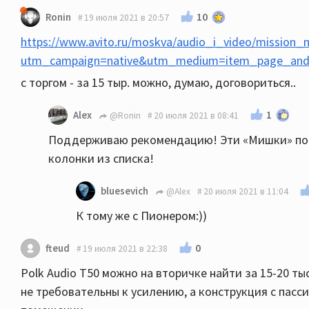
10
Ronin
19 июля 2021 в 20:57
https://www.avito.ru/moskva/audio_i_video/mission
utm_campaign=native&utm_medium=item_page_andr
с торгом - за 15 тыр. можно, думаю, договориться..
1
Alex
@Ronin
20 июля 2021 в 08:41
Поддерживаю рекомендацию! Эти «Мишки» по з
колонки из списка!
bluesevich
@Alex
20 июля 2021 в 11:04
К тому же с Пионером:))
0
fteud
19 июля 2021 в 22:38
Polk Audio T50 можно на вторичке найти за 15-20 ты
не требовательны к усилению, а конструкция с пас