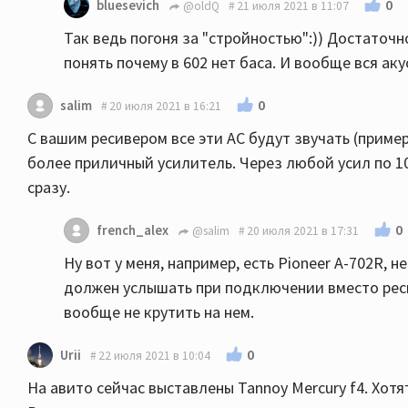
0
bluesevich
@oldQ
21 июля 2021 в 11:07
Так ведь погоня за "стройностью":)) Достаточ
понять почему в 602 нет баса. И вообще вся ак
0
salim
20 июля 2021 в 16:21
С вашим ресивером все эти АС будут звучать (приме
более приличный усилитель. Через любой усил по 10
сразу.
0
french_alex
@salim
20 июля 2021 в 17:31
Ну вот у меня, например, есть Pioneer A-702R, н
должен услышать при подключении вместо реси
вообще не крутить на нем.
0
Urii
22 июля 2021 в 10:04
На авито сейчас выставлены Tannoy Mercury f4. Хот