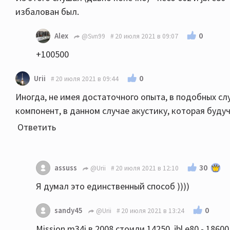
избалован был.
0
Alex
@Svn99
20 июля 2021 в 09:07
+100500
0
Urii
20 июля 2021 в 09:44
Иногда, не имея достаточного опыта, в подобных с
компонент, в данном случае акустику, которая буду
Ответить
30
assuss
@Urii
20 июля 2021 в 12:10
Я думал это единственный способ ))))
0
sandy45
@Urii
20 июля 2021 в 13:24
Mission m34i в 2008 стоили 14250, jbl e80 - 1860