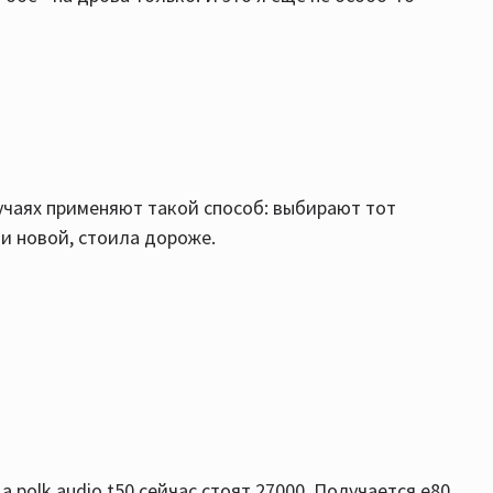
лучаях применяют такой способ: выбирают тот
чи новой, стоила дороже.
0 а polk audio t50 сейчас стоят 27000. Получается е80