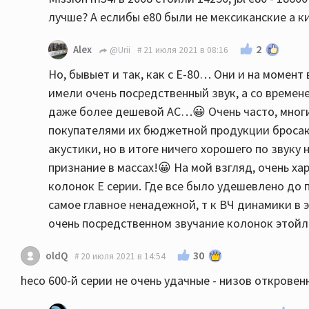
лучше? А еслибы е80 были не мексиканские а к
2
Alex
@Urii
21 июля 2021 в 08:16
Но, бывыет и так, как с E-80… Они и на момент
имели очень посредственный звук, а со времене
даже более дешевой АС…😀 Очень часто, мног
покупателями их бюджетной продукции бросаю
акустики, но в итоге ничего хорошего по звуку 
признание в массах!😀 На мой взгляд, очень 
колонок Е серии. Где все было удешевлено до 
самое главное ненадежной, т к ВЧ динамики в э
очень посредственном звучание колонок это
30
oldQ
20 июля 2021 в 14:54
heco 600-й серии не очень удачные - низов откровенн