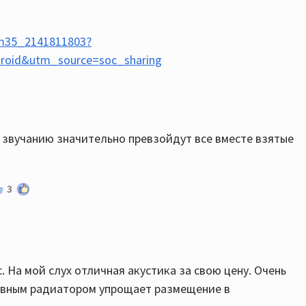
_m35_2141811803?
oid&utm_source=soc_sharing
вучанию значительно превзойдут все вместе взятые
3
с. На мой слух отличная акустика за свою цену. Очень
сивным радиатором упрощает размещение в