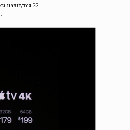
ки начнутся 22
.