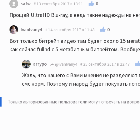
0
safw
13 сентября 2017 в 13:11
Прощай UltraHD Blu-ray, а ведь такие надежды на не
0
IvanIvany4
14 сентября 2017 в 11:48
Вот только битрейт видео там будет около 15 мегаб
как сейчас fullhd с 5 мегабитным битрейтом. Вообще
arrypo
@IvanIvany4
25 сентября 2017 в 22:47
Жаль, что нашего с Вами мнения не разделяют
смс норм. Поэтому и народ будет покупать пото
Только авторизованные пользователи могут отвечать на вопро