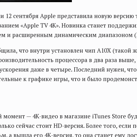
и 12 сентября Apple представила новую версию
званием «Apple TV 4K». Новинка станет поддержи
ем и расширенным динамическим диапазоном (
щила, что внутри установлен чип A10X (такой же
производительность процессора в два раза выше,
ускорения даже в четыре. Последний нужен, чт
тельные к графике игры, что и было продемонс
момент — 4К-видео в магазине iTunes Store буд
олько сейчас стоит HD-версия. Более того, если 
м, а вышла его 4К-версия, то она станет ему до