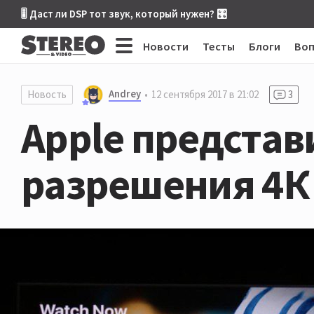
🎚 Даст ли DSP тот звук, который нужен? 🎛
Новости
Тесты
Блоги
Во
Andrey
Новость
12 сентября 2017 в 21:02
3
Apple представ
разрешения 4К