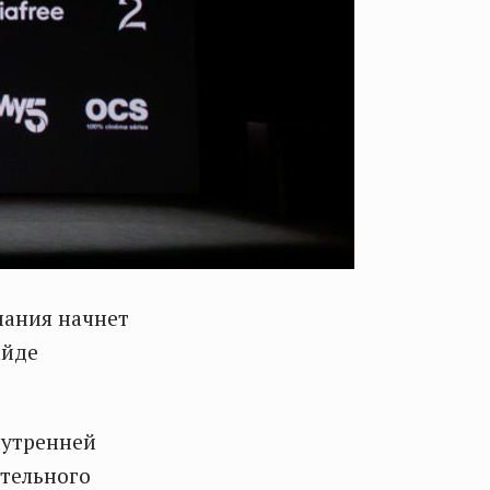
пания начнет
айде
нутренней
ительного