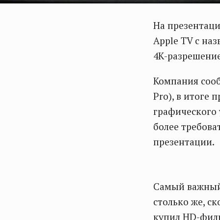
На презентаци
Apple TV с на
4К-разрешени
Компания сооб
Pro), в итоге 
графического 
более требова
презентации.
Самый важный 
столько же, ск
купил HD-филь