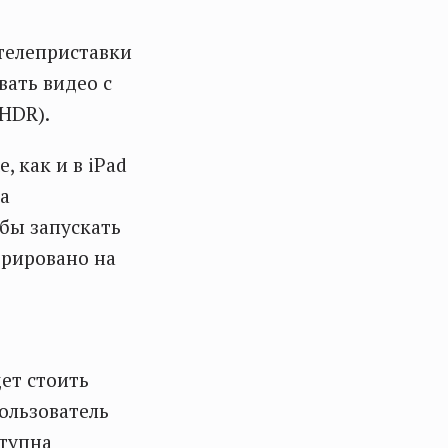
 телеприставки
вать видео с
HDR).
, как и в iPad
 а
обы запускать
трировано на
ет стоить
пользователь
ступна