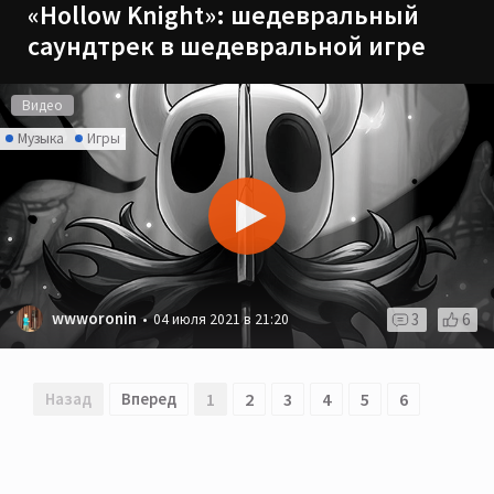
«Hollow Knight»: шедевральный
саундтрек в шедевральной игре
Видео
Музыка
Игры
wwworonin
3
6
04 июля 2021 в 21:20
Назад
Вперед
1
2
3
4
5
6