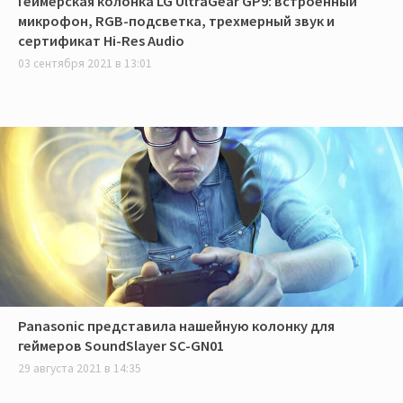
Геймерская колонка LG UltraGear GP9: встроенный
микрофон, RGB-подсветка, трехмерный звук и
сертификат Hi-Res Audio
03 сентября 2021 в 13:01
Panasonic представила нашейную колонку для
геймеров SoundSlayer SC-GN01
29 августа 2021 в 14:35