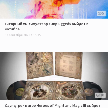
5
Гитарный VR-симулятор «Unplugged» выйдет в
октябре
30 сентября 2021 в 15:35
10
Саундтрек к игре Heroes of Might and Magic III выйдет