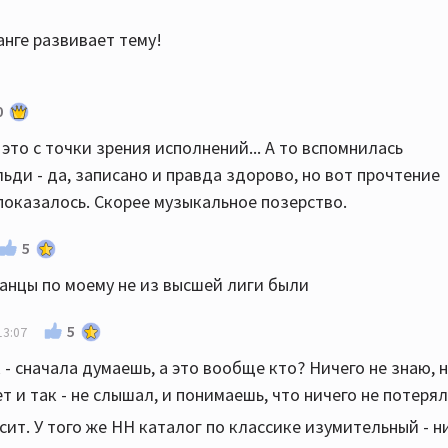
нге развивает тему!
0
 это с точки зрения исполнений... А то вспомнилась
ьди - да, записано и правда здорово, но вот прочтение
показалось. Скорее музыкальное позерство.
5
ианцы по моему не из высшей лиги были
5
13:07
 - сначала думаешь, а это вообще кто? Ничего не знаю, 
 и так - не слышал, и понимаешь, что ничего не потерял
сит. У того же HH каталог по классике изумительный - н