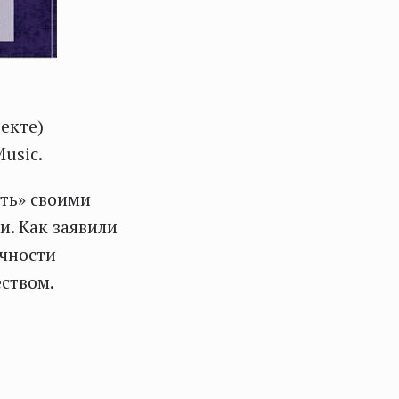
екте)
usic.
ить» своими
. Как заявили
очности
ством.