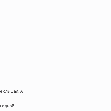
не слышал. А
.
и одной