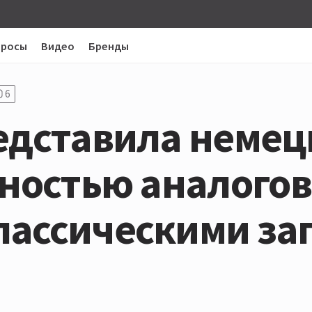
просы
Видео
Бренды
6
едставила немец
лностью аналого
лассическими за