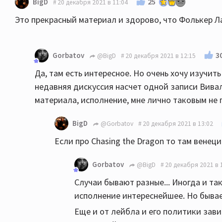
25
BigD
20 декабря 2021 в 11:04
Это прекрасный материал и здорово, что Фолькер Ла
3
Gorbatov
@BigD
20 декабря 2021 в 12:15
Да, там есть интересное. Но очень хочу изучить
недавняя дискуссия насчет одной записи Вивал
материала, исполнение, мне лично таковым не 
BigD
@Gorbatov
20 декабря 2021 в 13:02
Если про Chasing the Dragon то там венец
Gorbatov
@BigD
20 декабря 2021 в 
Случаи бывают разные... Иногда и так
исполнение интереснейшее. Но бывает
Еще и от лейбла и его политики зави