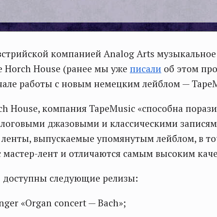
стрийской компанией Analog Arts музыкальное
 Horch House (ранее мы уже
писали
об этом про
чале работы с новым немецким лейблом — TapeM
ch House, компания TapeMusic «способна пораз
логовыми джазовыми и классическими записями
, ленты, выпускаемые упомянутым лейблом, в т
 мастер-лент и отличаются самым высоким каче
е доступны следующие релизы:
inger «Organ concert — Bach»;