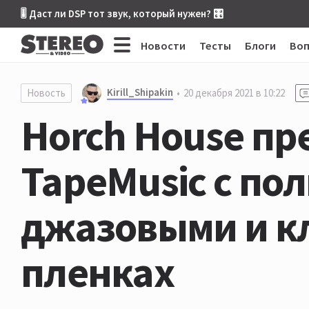
🎚 Даст ли DSP тот звук, который нужен? 🎛
Новости
Тесты
Блоги
Во
Kirill_Shipakin
Новость
20 декабря 2021 в 10:22
Horch House пр
TapeMusic с по
джазовыми и к
пленках