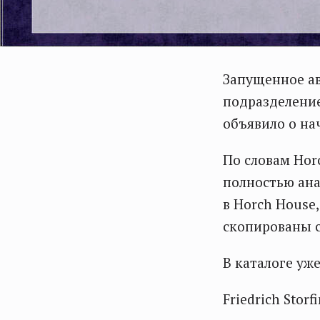
Запущенное ав
подразделение
объявило о на
По словам Hor
полностью ана
в Horch House
скопированы с
В каталоге уж
Friedrich Storf