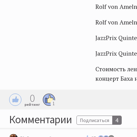
Rolf von Ameln
Rolf von Ameln
JazzPrix Quinte
JazzPrix Quinte
Стоимость лен
концерт Баха н
0
1
рейтинг
Комментарии
4
Подписаться