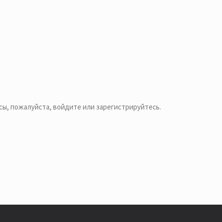
 Vermont — The Light Jazz Cafe Vol. 1
azz Cafe Vol. 2» то же самое, ну нет свинга
сы, пожалуйста,
войдите или зарегистрируйтесь
.