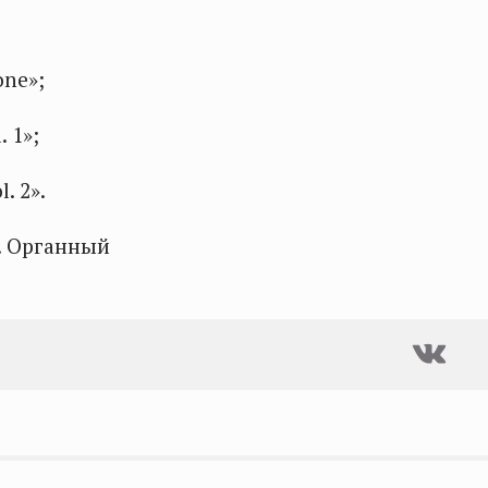
one»;
. 1»;
. 2».
у. Органный