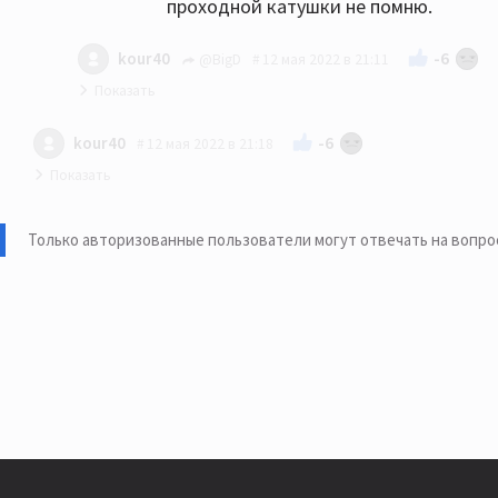
проходной катушки не помню.
-6
kour40
@BigD
12 мая 2022 в 21:11
Послушал самплы JazzPrix Quintett «Moonlight In
-6
kour40
12 мая 2022 в 21:18
скучновато
JazzPrix Quintett «My One And Only Love — The Light J
Только авторизованные пользователи могут отвечать на вопро