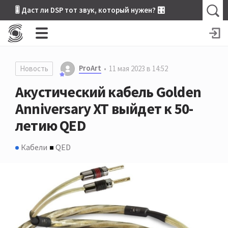
🎚 Даст ли DSP тот звук, который нужен? 🎛
ProArt
Новость
11 мая 2023 в 14:52
Акустический кабель Golden
Anniversary XT выйдет к 50-
летию QED
Кабели
QED