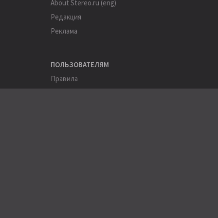
About Stereo.ru (eng)
Редакция
Реклама
ПОЛЬЗОВАТЕЛЯМ
Правила
Помощь
Соглашение
Конфиденциальность
ПОЛЕЗНОЕ
Пользователи
Хэштеги
Города
Компании