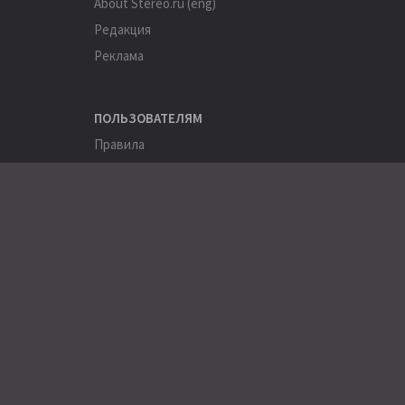
About Stereo.ru (eng)
Редакция
Реклама
ПОЛЬЗОВАТЕЛЯМ
Правила
Помощь
Соглашение
Конфиденциальность
ПОЛЕЗНОЕ
Пользователи
Хэштеги
Города
Компании