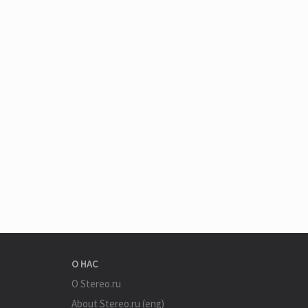
О НАС
О Stereo.ru
About Stereo.ru (eng)