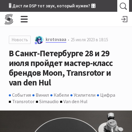
🎚 Даст ли DSP тот звук, который нужен? 🎛
krotovaaa
Новость
25 июля 2023 в 18:15
В Санкт-Петербурге 28 и 29
июля пройдет мастер-класс
брендов Moon, Transrotor и
van den Hul
События
Винил
Кабели
Усилители
Цифра
Transrotor
Simaudio
Van den Hul