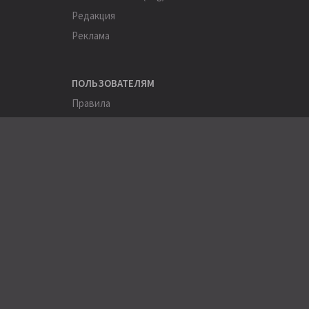
Редакция
Реклама
ПОЛЬЗОВАТЕЛЯМ
Правила
Помощь
Соглашение
Конфиденциальность
ПОЛЕЗНОЕ
Пользователи
Хэштеги
Города
Компании