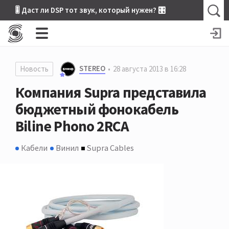
🎚 Даст ли DSP тот звук, который нужен? 🎛
STEREO
Новость
28 августа 2013 в 16:28
Компания Supra представила
бюджетный фонокабель
Biline Phono 2RCA
Кабели
Винил
Supra Cables