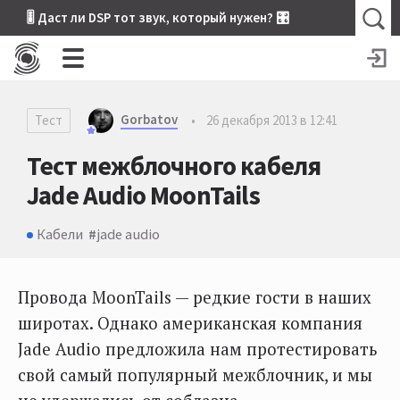
🎚 Даст ли DSP тот звук, который нужен? 🎛
Gorbatov
Тест
•
26 декабря 2013 в 12:41
Тест межблочного кабеля
Jade Audio MoonTails
Кабели
jade audio
Провода MoonTails — редкие гости в наших
широтах. Однако американская компания
Jade Audio предложила нам протестировать
свой самый популярный межблочник, и мы