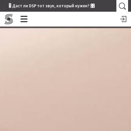
🎚 Даст ли DSP тот звук, который нужен? 🎛