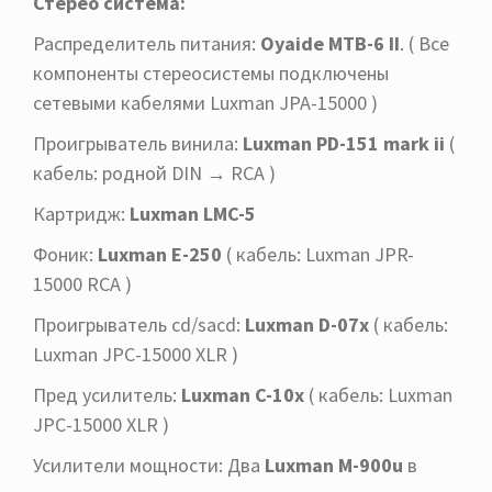
Стерео система:
Распределитель питания:
Oyaide MTB-6 II
. ( Все
компоненты стереосистемы подключены
сетевыми кабелями Luxman JPA-15000 )
Проигрыватель винила:
Luxman PD-151 mark ii
(
кабель: родной DIN → RCA )
Картридж:
Luxman LMC-5
Фоник:
Luxman
E-250
( кабель: Luxman JPR-
15000 RCA )
Проигрыватель cd/sacd:
Luxman
D-07x
( кабель:
Luxman JPC-15000 XLR )
Пред усилитель:
Luxman
C-10x
( кабель: Luxman
JPC-15000 XLR )
Усилители мощности: Два
Luxman
M-900u
в