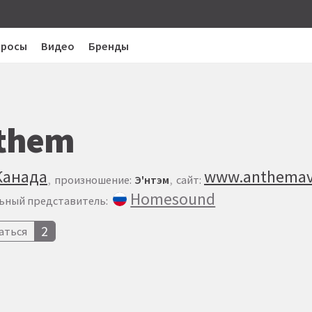
просы
Видео
Бренды
them
Канада
www.anthemav
произношение:
Э'нтэм
сайт:
Homesound
ьный представитель:
2
аться