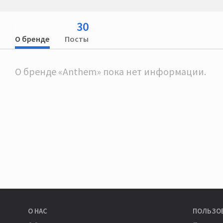
30
О бренде
Посты
О бренде «Anthem» пока нет информации.
О НАС
ПОЛЬЗО