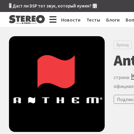
🎚 Даст ли DSP тот звук, который нужен? 🎛
Новости
Тесты
Блоги
Во
Бренд
An
страна:
официал
Подпис