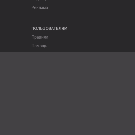
Реклама
ПОЛЬЗОВАТЕЛЯМ
Правила
Помощь
Соглашение
Конфиденциальность
ПОЛЕЗНОЕ
Пользователи
Хэштеги
Города
Компании