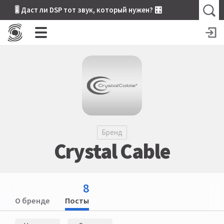
🎚 Даст ли DSP тот звук, который нужен? 🎛
Бренд
Crystal Cable
8
О бренде
Посты