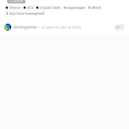
Статья
Trinnov
dCS
Crystal Cable
коррекция
siltech
акустика помещений
AVsergeman
7
23 августа 2017 в 18:53