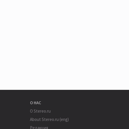
О НАС
О Stereo.ru
About Stereo.ru (eng)
Редакция