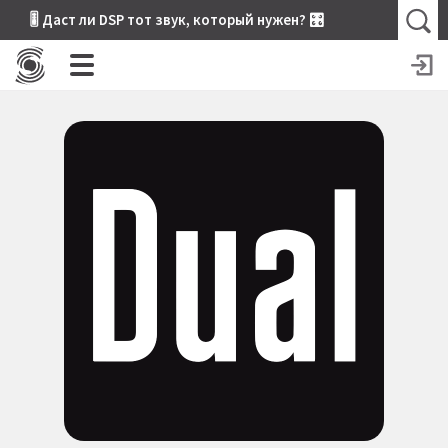
🎚 Даст ли DSP тот звук, который нужен? 🎛