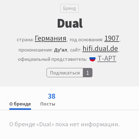
Бренд
Dual
Германия
1907
страна:
год основания:
hifi.dual.de
произношение:
Ду'ал
сайт:
Т-АРТ
официальный представитель:
1
Подписаться
38
О бренде
Посты
О бренде «Dual» пока нет информации.