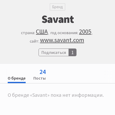
Бренд
Savant
США
2005
страна:
год основания:
www.savant.com
сайт:
1
Подписаться
24
О бренде
Посты
О бренде «Savant» пока нет информации.