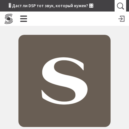
🎚 Даст ли DSP тот звук, который нужен? 🎛