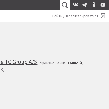
Войти / Зарегистрироваться
e TC Group A/S
произношение:
Танно'й
IS