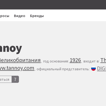
просы
Видео
Бренды
nnoy
Великобритания
1926
Th
год основания:
входит в:
w.tannoy.com
DIG
официальный представитель:
7
аться