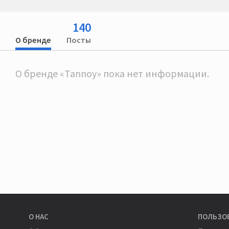
140
О бренде
Посты
О бренде «Tannoy» пока нет информации.
О НАС
ПОЛЬЗО