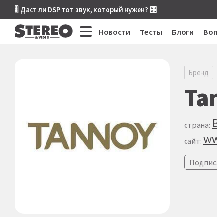
🎚 Даст ли DSP тот звук, который нужен? 🎛
Новости
Тесты
Блоги
Во
Бренд
Ta
страна:
ww
сайт:
Подпис