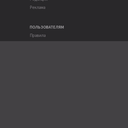
Реклама
ПОЛЬЗОВАТЕЛЯМ
Правила
Помощь
Соглашение
Конфиденциальность
ПОЛЕЗНОЕ
Пользователи
Хэштеги
Города
Компании