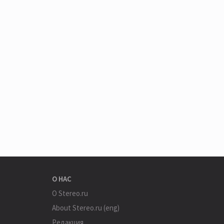
О НАС
О Stereo.ru
About Stereo.ru (eng)
Редакция