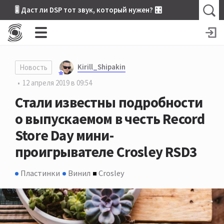
🎚 Даст ли DSP тот звук, который нужен? 🎛
Kirill_Shipakin
Новость
12 апреля 2019 в 09:54
Стали известны подробности
о выпускаемом в честь Record
Store Day мини-
проигрывателе Crosley RSD3
Пластинки
Винил
Crosley