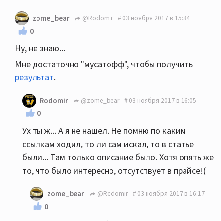
zome_bear
@Rodomir
03 ноября 2017 в 15:34
0
Ну, не знаю...
Мне достаточно "мусатофф", чтобы получить
результат
.
Rodomir
@zome_bear
03 ноября 2017 в 16:05
0
Ух ты ж... А я не нашел. Не помню по каким
ссылкам ходил, то ли сам искал, то в статье
были... Там только описание было. Хотя опять же
то, что было интересно, отсутствует в прайсе!(
zome_bear
@Rodomir
03 ноября 2017 в 16:17
0