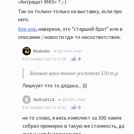
«Антрацит MKII» ? ;-)
Так он только-только на выставку, если про
него.
Кхе-кхе
, наверное, это "старший брат" или в
описании / новости где-то несоответствия.
Rodomir
@zome_bear
0
03 ноября 2017 в 17:29
Базовая цена такого усилителя 350 т.р.
Лишкует что то дядька... (((
Andru8118
@zome_bear
0
03 ноября 2017 в 21:53
не то слово, я весь комплект за 300 лампе
собрал примерно в такую же стоимость, да
ещё и цап Андронникова.