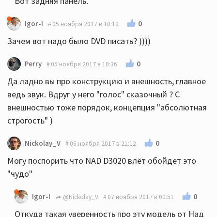
Вот задняя панель.
0
Igor-I
05 ноября 2017 в 10:10
Зачем вот надо было DVD писать? ))))
0
Perry
05 ноября 2017 в 10:36
Да ладно вы про конструкцию и внешность, главное
ведь звук. Вдруг у него "голос" сказочный ? С
внешностью тоже порядок, концепция "абсолютная
строгость" )
0
Nickolay_V
06 ноября 2017 в 21:12
Могу поспорить что NAD D3020 влёт обойдет это
"чудо"
0
Igor-I
@Nickolay_V
07 ноября 2017 в 00:51
Откуда такая уверенность про эту модель от Над