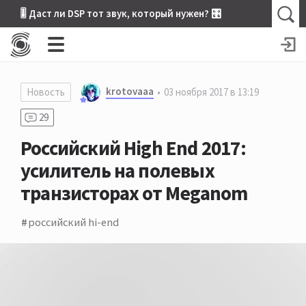
🎚 Даст ли DSP тот звук, который нужен? 🎛
krotovaaa
Новость
03 ноября 2017 в 13:19
29
Российский High End 2017:
усилитель на полевых
транзисторах от Meganom
российский hi-end