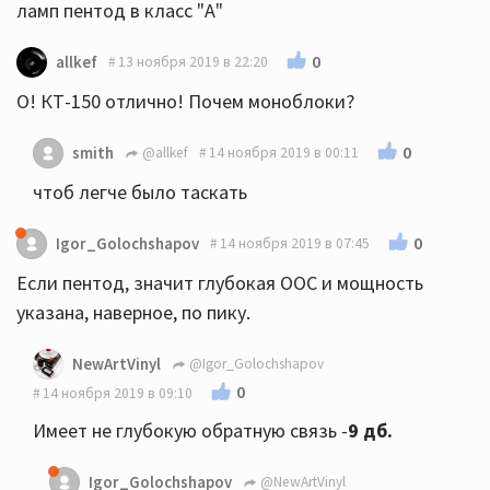
ламп пентод в класс "А"
0
allkef
13 ноября 2019 в 22:20
О! КТ-150 отлично! Почем моноблоки?
0
smith
@allkef
14 ноября 2019 в 00:11
чтоб легче было таскать
0
Igor_Golochshapov
14 ноября 2019 в 07:45
Если пентод, значит глубокая ООС и мощность
указана, наверное, по пику.
NewArtVinyl
@Igor_Golochshapov
0
14 ноября 2019 в 09:10
Имеет не глубокую обратную связь -
9
дб.
Igor_Golochshapov
@NewArtVinyl