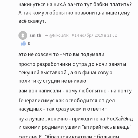
накинуться на них.А за что тут бабки платить?
А так кому любопытно позвонит,напишет,ему
всё скажут.
smith
@NikolaNR
14 ноября 2019 в 21:02
0
это не совсем то - что вы подумали
просто разработчики с утра до ночи заняты
текущей выставкой , а я в финансовую
политику студии не вникаю
вам вон написали - кому любопытно - на почту
Генералисимус как освободится от дел
насущных - так сразу всем и ответит
ну а лучше , конечно - приходите на РосХайЭнд
и своими родными ушами "втирайтесь в вещь"
сегодня Е. Образцову крутили с большим