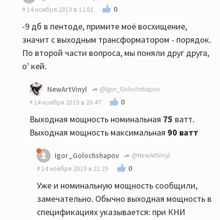
0
14 ноября 2019 в 12:01
-9 дб в пентоде, примите моё восхищение,
значит с выходным трансформатором - порядок.
По второй части вопроса, мы поняли друг друга,
о' кей.
NewArtVinyl
@Igor_Golochshapov
0
14 ноября 2019 в 20:47
Выходная мощность номинальная
75
ватт.
Выходная мощность максимальная
90
ватт
Igor_Golochshapov
@NewArtVinyl
0
14 ноября 2019 в 21:25
Уже и номинальную мощность сообщили,
замечательно. Обычно выходная мощность в
спецификациях указывается: при КНИ