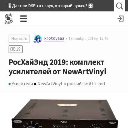
🎚 Даст ли DSP тот звук, который нужен? 🎛
krotovaaa
Новость
13 ноября 2019 в 15:46
19
РосХайЭнд 2019: комплект
усилителей от NewArtVinyl
Усилители
NewArtVinyl
российский hi-end