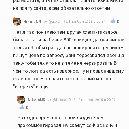
разместить, а тут выставка. Пишите пожалуйста
на почту сайта, всем обязательно ответим.
0
NikolaNR
@allkef
14 ноября 2019 в 20:34
Нет,я так понимаю там другая схема-такая же
была кстати на бивни 800серии,когда они вышли
только.Чтобы граждан не шокировать ценником
пишут цена по запросу.Заинтересовался-звони,а
так,чтобы тех кто не в теме не нервировать.В
чём то логика есть наверное.Ну и позвонившему
если он конечно платежеспособный можно
"втереть" вещь.
NikolaNR
@NikolaNR
14 ноября 2019 в 20:36
0
Вот одновременно с производителем
прокомментировал.Ну скажут сейчас цену и