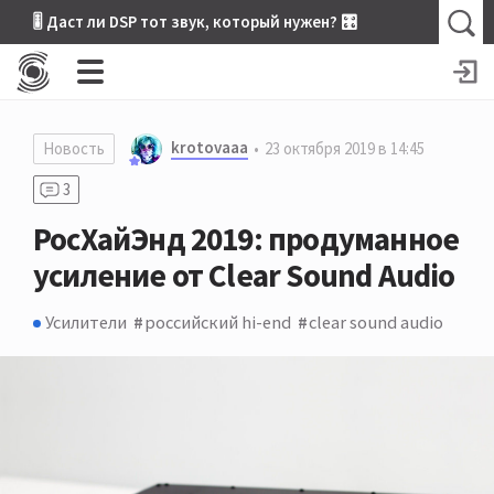
🎚 Даст ли DSP тот звук, который нужен? 🎛
krotovaaa
Новость
23 октября 2019 в 14:45
3
РосХайЭнд 2019: продуманное
усиление от Clear Sound Audio
Усилители
российский hi-end
clear sound audio