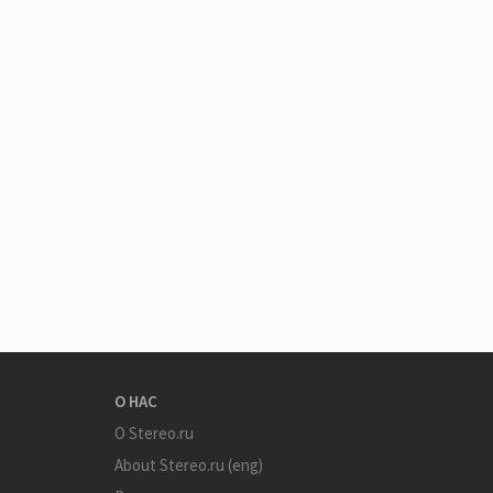
О НАС
О Stereo.ru
About Stereo.ru (eng)