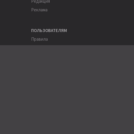
Редакция
Реклама
ПОЛЬЗОВАТЕЛЯМ
Правила
Помощь
Соглашение
Конфиденциальность
ПОЛЕЗНОЕ
Пользователи
Хэштеги
Города
Компании