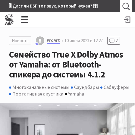
🎚 Даст ли DSP тот звук, который нужен? 🎛
ProArt
Новость
10 июля 2023 в 12:27
2
Семейство True X Dolby Atmos
от Yamaha: от Bluetooth-
спикера до системы 4.1.2
Многоканальные системы
Саундбары
Сабвуферы
Портативная акустика
Yamaha