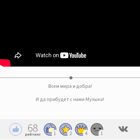
Всем мира и добра!
И да прибудет с нами Музыка!
68
1
2
4
1
рейтинг