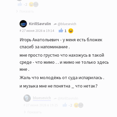
-2
Не стоит писать всякую чепуху, а то может
KirillSavrulin
@bluesevich
показаться, что вы приняли слишком много...
1
27 июня 2026 в 19:14
Предлагаю вам создать собственный блог, где
Игорь Анатольевич - у меня есть бложек
вы будете живописать прелести "музыки" от
спасиб за напоминание .
ИИ.
мне просто грустно что нахожусь в такой
среде - что мимо . . и мимо не только здесь
мне .
Жаль что молодёжь от суда испарилась .
и музыка мне не понятна _ что нетак?
bluesevich
@KirillSavrulin
-2
27 июня 2026 в 19:25