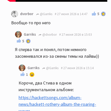
5
dvorbor
@Garriks
27 июня 2026 в 14:47
Вообще-то про него
Garriks
@dvorbor
27 июня 2026 в 15:03
5
Я сперва так и понял, потом немного
засомневался из-за смены темы на лайвы))
Garriks
@Garriks
27 июня 2026 в 15:14
1
Короче, два Стива в одном
инструментальном альбоме:
https://hackettsongs.com/album-
news/hackett-rothery-album-the-roaring-
waves