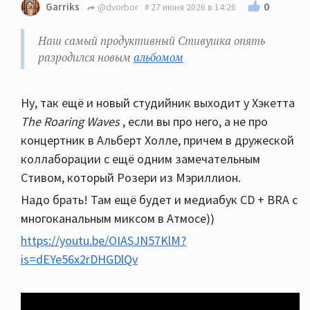
0
Garriks
@dvorbor
27 июня 2026 в 14:26
Наш самый продуктивный Стивушка опять
разродился новым
альбомом
Ну, так ещё и новый студийник выходит у Хэкетта
The Roaring Waves
, если вы про него, а не про
концертник в Альберт Холле, причем в дружеской
коллаборации с ещё одним замечательным
Стивом, который Розери из Мэриллион.
Надо брать! Там ещё будет и медиабук CD + BRA с
многоканальным миксом в Атмосе))
https://youtu.be/OIASJN57KlM?
is=dEYe56x2rDHGDlQv