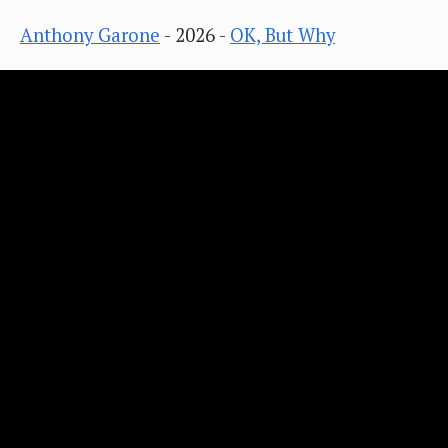
Anthony Garone
- 2026 -
OK, But Why