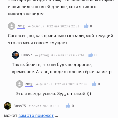
и окислился по всей длинне, хотя я такого
никогда не видел.
zmg
0
@Den57
22 мая 2023 в 22:31
Согласен, но, как правильно сказали, мой текущий
что-то меня совсем смущает.
0
Den57
@zmg
22 мая 2023 в 22:34
Так выберите, что ни будь не дорогое,
временное. Атлас, вроде около пятёрки за метр.
zmg
0
@Den57
22 мая 2023 в 22:36
Это я всегда успею. Зуд, он такой )))
0
Boss75
22 мая 2023 в 15:01
может
вам это поможет
...