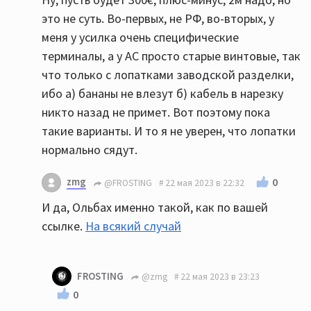
это не суть. Во-первых, не РФ, во-вторых, у
меня у усилка очень специфические
терминалы, а у АС просто старые винтовые, так
что только с лопатками заводской разделки,
ибо а) бананы не влезут б) кабель в нарезку
никто назад не примет. Вот поэтому пока
такие варианты. И то я не уверен, что лопатки
нормально сядут.
zmg
0
@FROSTING
22 мая 2023 в 22:32
И да, Ольбах именно такой, как по вашей
ссылке.
На всякий случай
FROSTING
@zmg
22 мая 2023 в 23:23
0