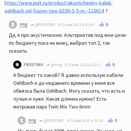
https://www.pult.ru/product/akusticheskiy-kabel-
oehlbach-xxl-fusion-two-b350-3-5-m--110614
?
zmg
0
@FROSTING
22 мая 2023 в 21:06
Да, я про акустические. Альтернатив под мои цели
по бюджету пока не вижу, выбрал топ 2, так
сказать.
0
FROSTING
@zmg
22 мая 2023 в 22:11
А бюджет то какой? Я давно использую кабели
Oehlbach и до недавнего времени у меня вся
обвязка была Oehlbach. Могу сказать, что есть и
лучше и хуже. Какая длинна нужна? Есть
метровая пара Twin Mix Two 6mm
zmg
0
@FROSTING
22 мая 2023 в 22:29
Ну, пусть будет 300€, плюс-минус, 2м надо, но