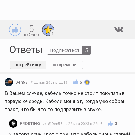
5
1
рейтинг
Ответы
5
Подписаться
по рейтингу
по времени
5
Den57
22 мая 2023 в 22:16
В Вашем случае, кабель точно не стоит покупать в
первую очередь. Кабели меняют, когда уже собран
тракт, что бы что то подправить в звуке.
0
FROSTING
@Den57
22 мая 2023 в 22:16
У автора речь идёт о том, что кабель очень старый