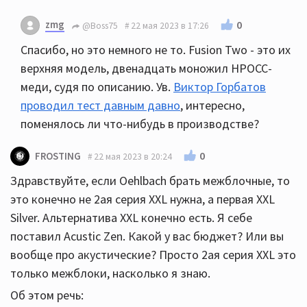
zmg
0
@Boss75
22 мая 2023 в 17:26
Спасибо, но это немного не то. Fusion Two - это их
верхняя модель, двенадцать моножил HPOCC-
меди, судя по описанию. Ув.
Виктор Горбатов
проводил тест давным давно
, интересно,
поменялось ли что-нибудь в производстве?
0
FROSTING
22 мая 2023 в 20:24
Здравствуйте, если Oehlbach брать межблочные, то
это конечно не 2ая серия XXL нужна, а первая XXL
Silver. Альтернатива XXL конечно есть. Я себе
поставил Acustic Zen. Какой у вас бюджет? Или вы
вообще про акустические? Просто 2ая серия XXL это
только межблоки, насколько я знаю.
Об этом речь: