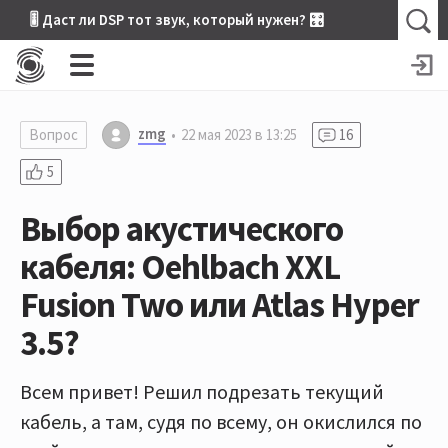
🎚 Даст ли DSP тот звук, который нужен? 🎛
zmg
Вопрос
22 мая 2023 в 13:25
16
5
Выбор акустического
кабеля: Oehlbach XXL
Fusion Two или Atlas Hyper
3.5?
Всем привет! Решил подрезать текущий
кабель, а там, судя по всему, он окислился по