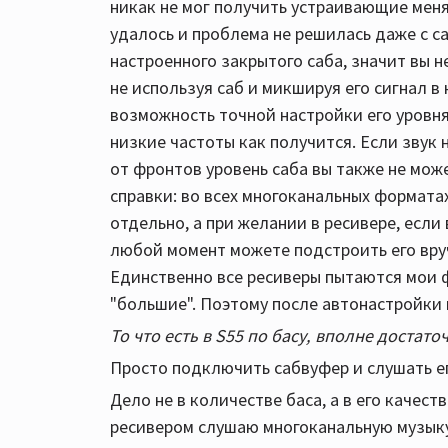
никак не мог получить устраивающие меня 
удалось и проблема не решилась даже с с
настроенного закрытого саба, значит вы 
не используя саб и микшируя его сигнал в
возможность точной настройки его уровн
низкие частоты как получится. Если звук 
от фронтов уровень саба вы также не мож
справки: во всех многоканальных форматах
отдельно, а при желании в ресивере, если
любой момент можете подстроить его вруч
Единственно все ресиверы пытаются мои 
"большие". Поэтому после автонастройки 
То что есть в S55 по басу, вполне достато
Просто подключить сабвуфер и слушать ег
Дело не в количестве баса, а в его качест
ресивером слушаю многоканальную музыку и