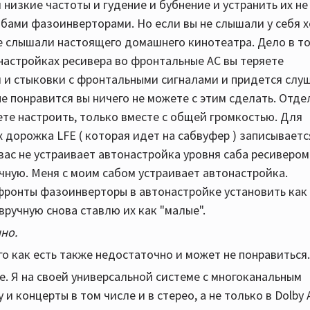
низкие частоты и гудение и бубнение и устранить их не
абами фазоинверторами. Но если вы не слышали у себя 
не слышали настоящего домашнего кинотеатра. Дело в то
 настройках ресивера во фронтальные АС вы теряете
я и стыковки с фронтальными сигналами и придется слу
не понравится вы ничего не можете с этим сделать. Отде
ете настроить, только вместе с общей громкостью. Для
 дорожка LFE ( которая идет на сабвуфер ) записываетс
 вас не устраивает автонастройка уровня саба ресивером
ную. Меня с моим сабом устраивает автонастройка.
фронты фазоинверторы в автонастройке установить как
вручную снова ставлю их как "малые".
чно.
о как есть также недостаточно и может не понравиться.
ве. Я на своей универсальной системе с многоканальным
 концерты в том числе и в стерео, а не только в Dolby