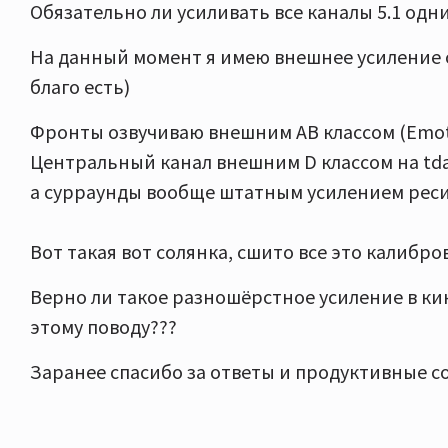
Обязательно ли усиливать все каналы 5.1 одн
На данный момент я имею внешнее усиление о
благо есть)
Фронты озвучиваю внешним AB классом (Emoti
Центральный канал внешним D классом на tda
а сурраунды вообще штатным усилением ресив
Вот такая вот солянка, сшито все это калибро
Верно ли такое разношёрстное усиление в кин
этому поводу???
Заранее спасибо за ответы и продуктивные с