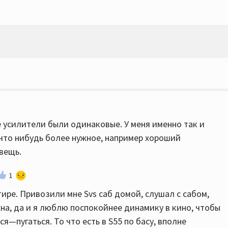
е усилители были одинаковые. У меня именно так и
л что нибудь более нужное, например хороший
вещь.
1
тире. Привозили мне Svs саб домой, слушал с сабом,
на, да и я люблю поспокойнее динамику в кино, чтобы
я—пугаться. То что есть в S55 по басу, вполне