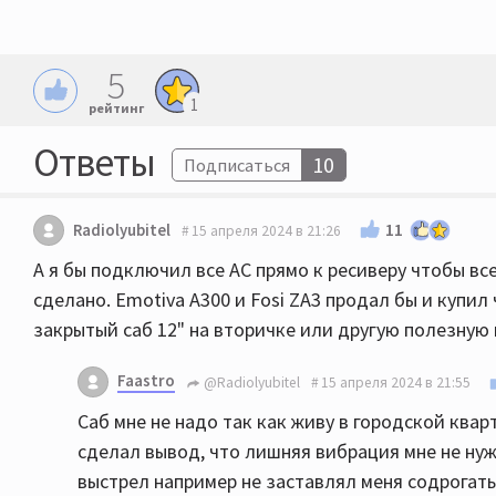
5
1
рейтинг
Ответы
10
Подписаться
11
Radiolyubitel
15 апреля 2024 в 21:26
А я бы подключил все АС прямо к ресиверу чтобы вс
сделано. Emotiva A300 и Fosi ZA3 продал бы и купи
закрытый саб 12" на вторичке или другую полезную 
Faastro
@Radiolyubitel
15 апреля 2024 в 21:55
Саб мне не надо так как живу в городской квар
сделал вывод, что лишняя вибрация мне не нуж
выстрел например не заставлял меня содрогатьс