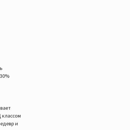
ь
-30%
ивает
Д классом
шедевр и