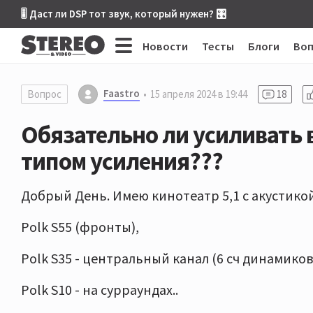
🎚 Даст ли DSP тот звук, который нужен? 🎛
Новости
Тесты
Блоги
Во
Faastro
Вопрос
15 апреля 2024 в 19:44
18
Обязательно ли усиливать 
типом усиления???
Добрый День. Имею кинотеатр 5,1 с акустико
Polk S55 (фронты),
Polk S35 - центральный канал (6 сч динамиков
Polk S10 - на сурраундах..