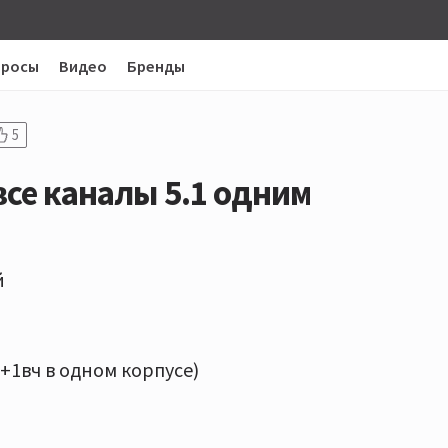
просы
Видео
Бренды
5
все каналы 5.1 одним
й
+1вч в одном корпусе)