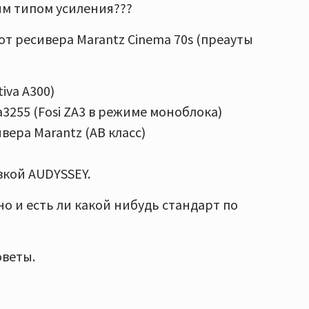
им типом усиления???
т ресивера Marantz Cinema 70s (преауты
va A300)
3255 (Fosi ZA3 в режиме моноблока)
ера Marantz (AB класс)
вкой AUDYSSEY.
о и есть ли какой нибудь стандарт по
оветы.