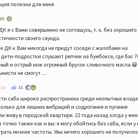
ация полезна для меня
35
 я с Вами совершенно не соглашусь, т. к. без хорошего 
тичности своего саунда.
е ДК к Вам никогда не придут соседи с жалобами на
 дети-подростки слушают репчик на бумбоксе, где бас 7
ный и острый нож огромный брусок сливочного масла.😀
вынести не смогут…
31
0:20
ти саба широко распространена среди неопытных влад
только для лишних вибраций и содрогания и пугания
и живу в городской квартире. 22 года назад когда у мен
точно также как и вы: я могу обойтись без саба, если у
ать низкие частоты. Увы ничего хорошего не получилос