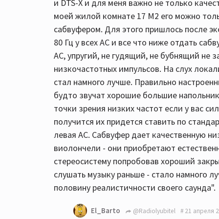
и DTS-X и для меня важно не только качест
моей жилой комнате 17 М2 его можно тол
сабвуфером. Для этого пришлось после эк
80 Гц у всех АС и все что ниже отдать саб
АС, упругий, не гудящий, не бубнящий не
низкочастотных импульсов. На слух локал
стал намного лучше. Правильно настроенны
будто звучат хорошие большие напольники
точки зрения низких частот если у вас си
получится их придется ставить по стандар
левая АС. Сабвуфер дает качественную ни
виолончели - они приобретают естествен
стереосистему попробовав хороший закры
слушать музыку раньше - стало намного л
половину реалистичности своего саунда".
El_Barto
@Radiolyubitel
21 апреля 2