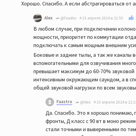
Хорошо. Спасибо. А если абстрагироваться от а
Alex
@Faastro
15 апреля 2024 в 21:55
В любом случае, при подключении колоно
мощности, приоритет по коммутации отда
подключать к самым мощным внешним ус
Боковые и задние тылы, а так же каналы
вспомогательными для озвучивания много
превышает максимум до 60-70% звуковой н
интенсивным окружающим саундом, а в сп
общей звуковой нагрузки по всем звуковы
Faastro
@Alex
15 апреля 2024 в 22:1
Да. Спасибо. Это я хорошо понимаю, 
фронты, Д класс с 90 вт в моно режи
стали точными и выверенными по тем