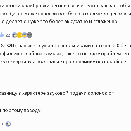
атической калибровки ресивер значительно урезает объ
шно. Да, он может проявить себя на отдельных сценах в 
но делает он уже это более аккуратно и сглаженно
22
18” ФИ), раньше слушал с напольниками в стерео 2.0 без 
т фильмов в обоих случаях, так что не вижу проблем см
скую квартиру и пожелание про динамику поспокойнее.
азницу в характере звуковой подачи колонок от
я по этому поводу.
1