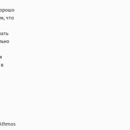
хорошо
м, что
шать
льно
я
 в
 Athmos