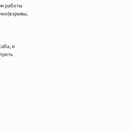
ем работы
кино(взрывы,
саба, и
отреть