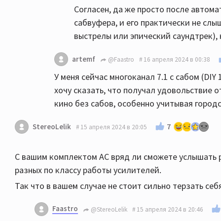
Согласен, да же просто после автом
сабвуфера, и его практически не слы
выстрелы или эпический саундтрек), 
artemf
@Faastro
16 апреля 2024 в 00:38
У меня сейчас многоканал 7.1 с сабом (DIY 
хочу сказать, что получал удовольствие о
кино без сабов, особенно учитывая город
7
StereoLelik
15 апреля 2024 в 20:05
С вашим комплектом АС вряд ли сможете услышать р
разных по классу работы усилителей.
Так что в вашем случае не стоит сильно терзать себ
Faastro
@StereoLelik
15 апреля 2024 в 20:46