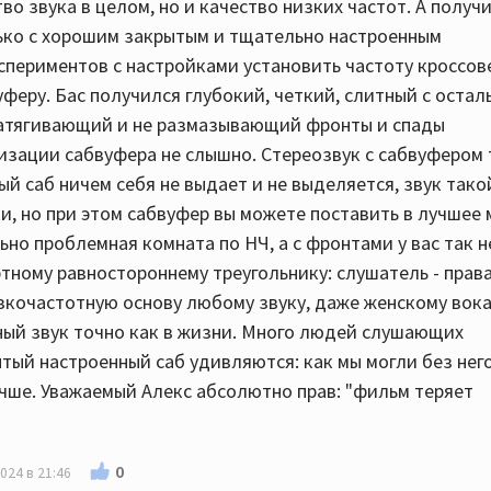
во звука в целом, но и качество низких частот. А получи
ько с хорошим закрытым и тщательно настроенным
спериментов с настройками установить частоту кроссов
вуферу. Бас получился глубокий, четкий, слитный с оста
 затягивающий и не размазывающий фронты и спады
изации сабвуфера не слышно. Стереозвук с сабвуфером
й саб ничем себя не выдает и не выделяется, звук тако
, но при этом сабвуфер вы можете поставить в лучшее 
льно проблемная комната по НЧ, а с фронтами у вас так н
тному равностороннему треугольнику: слушатель - права
зкочастотную основу любому звуку, даже женскому вока
ный звук точно как в жизни. Много людей слушающих
тый настроенный саб удивляются: как мы могли без нег
учше. Уважаемый Алекс абсолютно прав: "фильм теряет
0
024 в 21:46