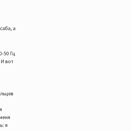
саба, а
0-50 Гц
 И вот
ельцев
я
 меня
ь: я