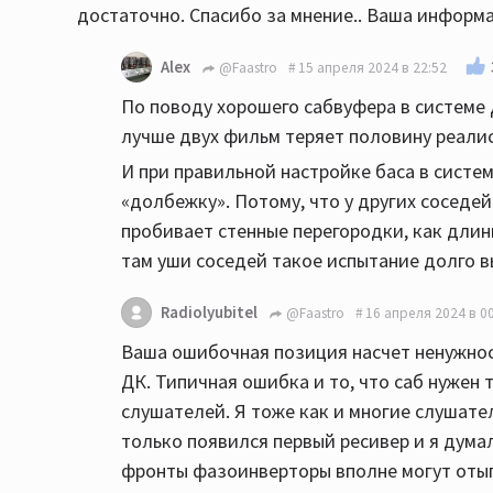
достаточно. Спасибо за мнение.. Ваша информ
Alex
@Faastro
15 апреля 2024 в 22:52
По поводу хорошего сабвуфера в системе ДК
лучше двух фильм теряет половину реалис
И при правильной настройке баса в систем
«долбежку». Потому, что у других соседей
пробивает стенные перегородки, как длин
там уши соседей такое испытание долго 
Radiolyubitel
@Faastro
16 апреля 2024 в 0
Ваша ошибочная позиция насчет ненужнос
ДК. Типичная ошибка и то, что саб нужен 
слушателей. Я тоже как и многие слушател
только появился первый ресивер и я думал 
фронты фазоинверторы вполне могут отыгр