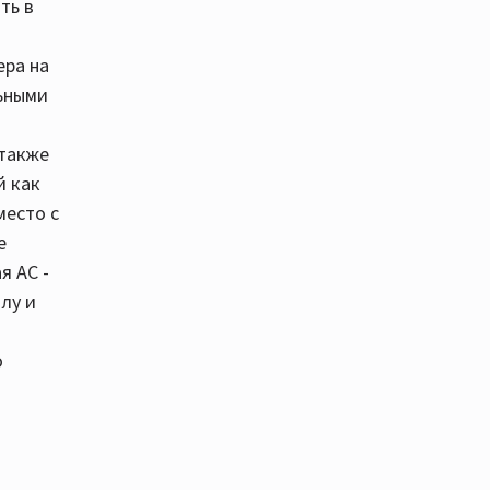
ть в
ера на
льными
 также
й как
место с
е
я АС -
лу и
о