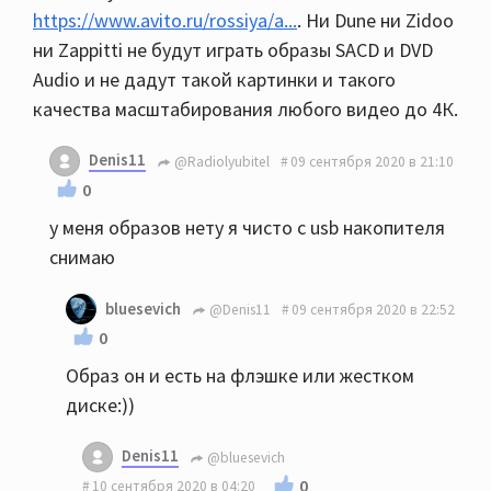
https://www.avito.ru/rossiya/a...
. Ни Dune ни Zidoo
ни Zappitti не будут играть образы SACD и DVD
Audio и не дадут такой картинки и такого
качества масштабирования любого видео до 4К.
Denis11
@Radiolyubitel
09 сентября 2020 в 21:10
0
у меня образов нету я чисто с usb накопителя
снимаю
bluesevich
@Denis11
09 сентября 2020 в 22:52
0
Образ он и есть на флэшке или жестком
диске:))
Denis11
@bluesevich
0
10 сентября 2020 в 04:20