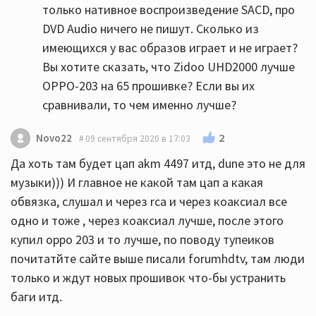
только нативное воспроизведение SACD, про
DVD Audio ничего не пишут. Сколько из
имеющихся у вас образов играет и не играет?
Вы хотите сказать, что Zidoo UHD2000 лучше
ОРРО-203 на 65 прошивке? Если вы их
сравнивали, то чем именно лучше?
2
Novo22
09 сентября 2020 в 17:03
Да хоть там будет цап akm 4497 итд, dune это не для
музыки))) И главное не какой там цап а какая
обвязка, слушал и через rca и через коаксиал все
одно и тоже , через коаксиал лучше, после этого
купил oppo 203 и то лучше, по поводу тупеиков
почитатйте сайте выше писали forumhdtv, там люди
только и ждут новых прошивок что-бы устранить
баги итд.