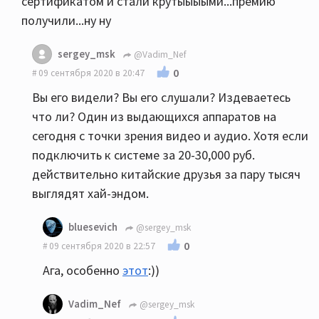
сертификатом и стали крутыыыыми...премию
получили...ну ну
sergey_msk
@Vadim_Nef
0
09 сентября 2020 в 20:47
Вы его видели? Вы его слушали? Издеваетесь
что ли? Один из выдающихся аппаратов на
сегодня с точки зрения видео и аудио. Хотя если
подключить к системе за 20-30,000 руб.
действительно китайские друзья за пару тысяч
выглядят хай-эндом.
bluesevich
@sergey_msk
0
09 сентября 2020 в 22:57
Ага, особенно
этот
:))
Vadim_Nef
@sergey_msk