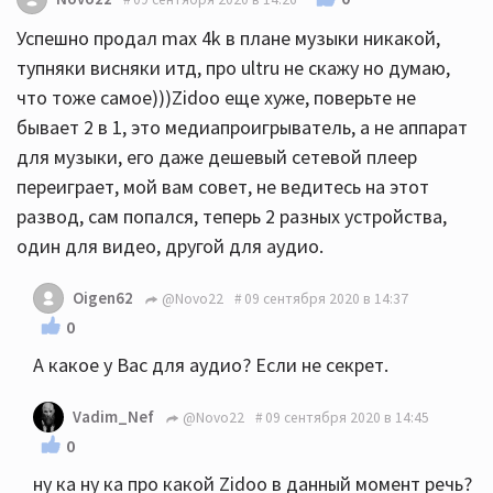
Успешно продал max 4k в плане музыки никакой,
тупняки висняки итд, про ultru не скажу но думаю,
что тоже самое)))Zidoo еще хуже, поверьте не
бывает 2 в 1, это медиапроигрыватель, а не аппарат
для музыки, его даже дешевый сетевой плеер
переиграет, мой вам совет, не ведитесь на этот
развод, сам попался, теперь 2 разных устройства,
один для видео, другой для аудио.
Oigen62
@Novo22
09 сентября 2020 в 14:37
0
А какое у Вас для аудио? Если не секрет.
Vadim_Nef
@Novo22
09 сентября 2020 в 14:45
0
ну ка ну ка про какой Zidoo в данный момент речь?