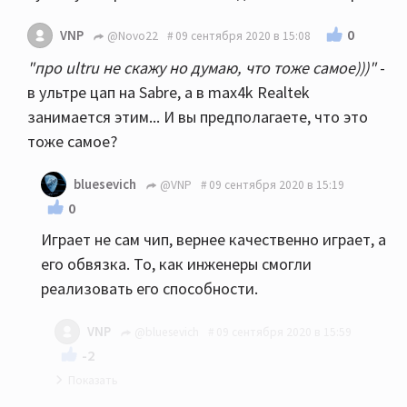
0
VNP
@Novo22
09 сентября 2020 в 15:08
"про ultru не скажу но думаю, что тоже самое)))"
-
в ультре цап на Sabre, а в max4k Realtek
занимается этим... И вы предполагаете, что это
тоже самое?
bluesevich
@VNP
09 сентября 2020 в 15:19
0
Играет не сам чип, вернее качественно играет, а
его обвязка. То, как инженеры смогли
реализовать его способности.
VNP
@bluesevich
09 сентября 2020 в 15:59
-2