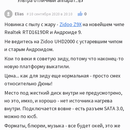
Ультра отличный аппарат..👍
0
Elias
10 сентября 2020 в 20:10
Новинка с пылу с жару -
Zidoo Z9X
на новейшем чипе
Realtek RTD1619DR и Андроиде 9.
Не ведитесь на Zidoo UHD2000 с устаревшим чипом
и старым Андроидом.
Кои то веки я советую зиду, потому что наконец-то
новую платформу выкатили.
Цена... как для зиду еще нормальная - просто смех
относительно Дюны!
Место под жесткий диск внутри не предусмотрено,
но это, имхо, и хорошо - нет источника нагрева
внутри. Подключается вовне - есть разъем SATA 3.0,
можно по юсб.
Форматы, блюреи, музыка - все будет окей, это же