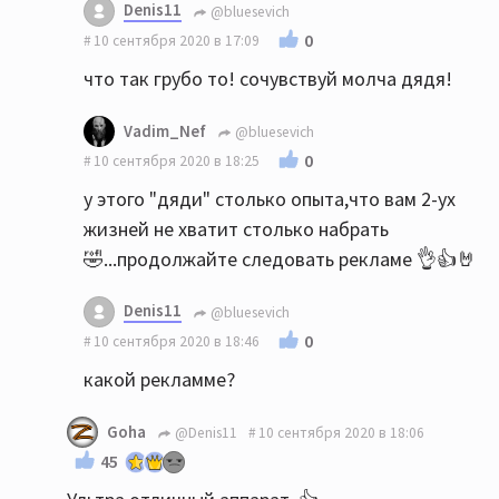
Denis11
@bluesevich
0
10 сентября 2020 в 17:09
что так грубо то! сочувствуй молча дядя!
Vadim_Nef
@bluesevich
0
10 сентября 2020 в 18:25
у этого "дяди" столько опыта,что вам 2-ух
жизней не хватит столько набрать
🤣...продолжайте следовать рекламе 👌👍🤘
Denis11
@bluesevich
0
10 сентября 2020 в 18:46
какой рекламме?
Goha
@Denis11
10 сентября 2020 в 18:06
45