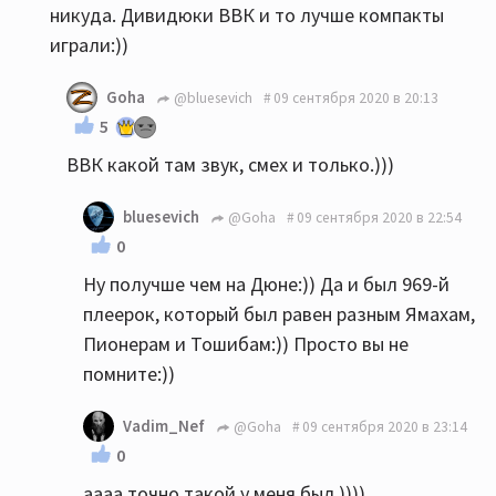
никуда. Дивидюки ВВК и то лучше компакты
играли:))
Goha
@bluesevich
09 сентября 2020 в 20:13
5
ВВК какой там звук, смех и только.)))
bluesevich
@Goha
09 сентября 2020 в 22:54
0
Ну получше чем на Дюне:)) Да и был 969-й
плеерок, который был равен разным Ямахам,
Пионерам и Тошибам:)) Просто вы не
помните:))
Vadim_Nef
@Goha
09 сентября 2020 в 23:14
0
аааа точно такой у меня был ))))