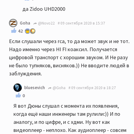
да Zidoo UHD2000
Goha
@Novo22
09 сентября 2020 в 15:37
42
Если слушали через rca, то да может звук и не тот.
Надо именно через HI FI коаксил. Получается
цифровой транспорт с хорошим звуком. И Не разу
не было тупняков, висняков.)) Не вводите людей в
заблуждения.
bluesevich
@Goha
09 сентября 2020 в 18:27
0
Я вот Дюны слушал с момента их появления,
когда ещё наши инженеры там рулили:)) И по
аналогу, и по цифре, и с хдми. Ну вот как
видеоплеер - неплохо. Как аудиоплеер - совсем