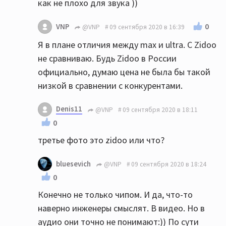
как не плохо для звука ))
0
VNP
@VNP
09 сентября 2020 в 16:39
Я в плане отличия между max и ultra. С Zidoo
не сравниваю. Будь Zidoo в России
официально, думаю цена не была бы такой
низкой в сравнении с конкурентами.
Denis11
@VNP
09 сентября 2020 в 18:11
0
третье фото это zidoo или что?
bluesevich
@VNP
09 сентября 2020 в 18:24
0
Конечно не только чипом. И да, что-то
наверно инженеры смыслят. В видео. Но в
аудио они точно не понимают:)) По сути