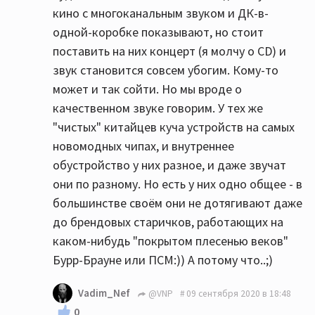
кино с многоканальным звуком и ДК-в-
одной-коробке показывают, но стоит
поставить на них концерт (я молчу о CD) и
звук становится совсем убогим. Кому-то
может и так сойти. Но мы вроде о
качественном звуке говорим. У тех же
"чистых" китайцев куча устройств на самых
новомодных чипах, и внутреннее
обустройство у них разное, и даже звучат
они по разному. Но есть у них одно общее - в
большинстве своём они не дотягивают даже
до брендовых старичков, работающих на
каком-нибудь "покрытом плесенью веков"
Бурр-Брауне или ПСМ:)) А потому что..;)
Vadim_Nef
@VNP
09 сентября 2020 в 18:48
0