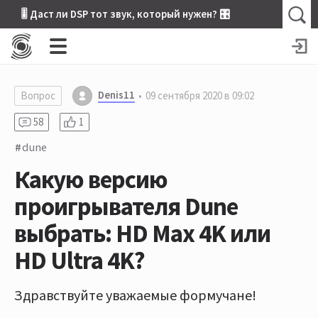
🎚 Даст ли DSP тот звук, который нужен? 🎛
Denis11
Вопрос
09 сентября 2020 в 09:02
58
1
dune
Какую версию
проигрывателя Dune
выбрать: HD Max 4K или
HD Ultra 4K?
Здравствуйте уважаемые формучане!