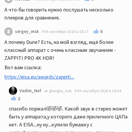
А что-бы говорить нужно послушать несколько
плееров для сравнения.
0
sergey_msk
09 сентября 2020 в 18:17
А почему Dune? Есть, на мой взгляд, ещё более
классный аппарат с очень классным звучанием -
ZAPPITI PRO 4K HDR!
Вот вам ссылка:
https://eisa.eu/awards/zappiti...
Vadim_Nef
@sergey_msk
09 сентября 2020 в 18:54
2
спасибо поржал🤣🤣🤣. Какой звук в стерео может
быть у аппарата,у которого даже приличного ЦАПа
нет. А EISA...ну ну...купили бумажку с