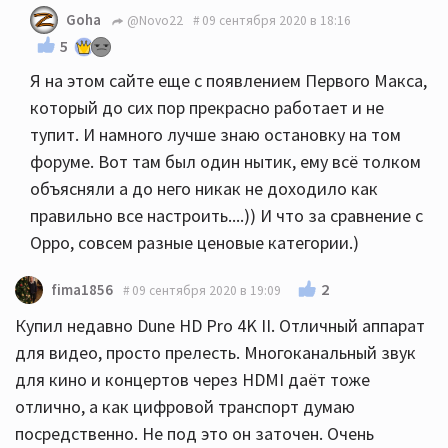
Goha
@Novo22
09 сентября 2020 в 18:16
5
Я на этом сайте еще с появлением Первого Макса,
который до сих пор прекрасно работает и не
тупит. И намного лучше знаю остановку на том
форуме. Вот там был один нытик, ему всё толком
объясняли а до него никак не доходило как
правильно все настроить....)) И что за сравнение с
Орро, совсем разные ценовые категории.)
2
fima1856
09 сентября 2020 в 19:09
Купил недавно Dune HD Pro 4K II. Отличный аппарат
для видео, просто прелесть. Многоканальный звук
для кино и концертов через HDMI даёт тоже
отлично, а как цифровой транспорт думаю
посредственно. Не под это он заточен. Очень