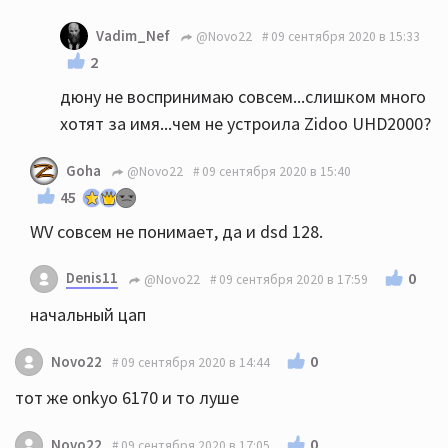
Vadim_Nef
@Novo22
09 сентября 2020 в 15:33
2
дюну не воспринимаю совсем...слишком много
хотят за имя...чем не устроила Zidoo UHD2000?
Goha
@Novo22
09 сентября 2020 в 15:40
45
WV совсем не понимает, да и dsd 128.
Denis11
0
@Novo22
09 сентября 2020 в 17:59
начальный цап
0
Novo22
09 сентября 2020 в 14:44
тот же onkyo 6170 и то луше
0
Novo22
09 сентября 2020 в 17:05