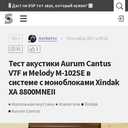
🎚 Даст ли DSP тот звук, который нужен? 🎛
Gorbatov
Тест
•
19 октября 2017 в 09:10
55
3
Тест акустики Aurum Cantus
V7F и Melody M-102SE в
системе с моноблоками Xindak
XA 8800MNEII
Напольная акустика
Усилители
Xindak
Aurum Cantus