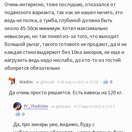
Очень интересно, тоже послушаю, отказался от
подвесного варианта, так как не нашёл ничего, это
ведь не полка, а тумба, глубиной должна быть
около 45-50см минимум. Хотел максимально
невысокую, но так понял из-за того, что выходит
большой рычаг, такого готового не продают, да и не
каждая стена выдержит без 10ка анкеров, ее еще и
нагрузить ведь надо неслабо, да кто-то из гостей
обопрется обязательно
0
Wadim
@Smath
26 марта 2021 в 23:38
Да очень просто решается. Есть навесы на 120 кг.
Pr_Vladislav
@Wadim
27 марта 2021 в 13:17
0
Да, про анкеры уже, видимо, буду с