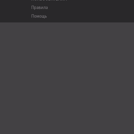
Правила
Помощь
Соглашение
Конфиденциальность
ПОЛЕЗНОЕ
Пользователи
Хэштеги
Города
Компании
АРХИВЫ
Журнал Stereo&Video (1994-2015)
Архив сайта (2001-2013)