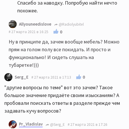
Спасибо за наводку. Попробую найти нечто
похожее.
Allyouneedislove
@Radiolyubitel
0
27 марта 2021 в 16:25
Ну в принципе да, зачем вообще мебель? Можно
прям на голом полу все покидать. И просто и
функционально! И сидеть слушать на
тубаретке!)))
0
Serg_E
27 марта 2021 в 17:13
"другие вопросы по теме" вот это зачем? Такое
большое значение придаёте своим изысканиям? А
пробовали поискать ответы в разделе прежде чем
задавать кучу вопросов?
Pr_Vladislav
@Serg_E
27 марта 2021 в 17:26