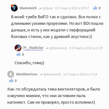
0
bluesevich
@Xpen
27 марта 2021 в 09:57
В моей тумбе Bell'O так и сделано. Все полки с
длинными узкими прорезями. Но вот BDI пошли
дальше, и есть у них модели с перфорацией
боковых стенок, как у древней акустики:))
Pr_Vladislav
@bluesevich
27 марта 2021 в 13:29
0
Спасибо, гляну)
AlexShevtsov
@bluesevich
27 марта 2021 в 17:24
0
Как-то обсуждалась тема вентиляторов, и было
озвучено мнение, что они активнее пыль
нагоняют. Сам не проверял, просто вспомнил)