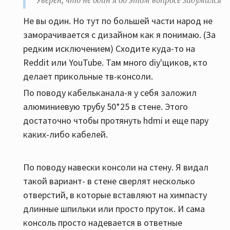
Уверен, что не один я об этом вопросе задумался
Не вы один. Но тут по большей части народ не
заморачивается с дизайном как я понимаю. (За
редким исключением) Сходите куда-то на
Reddit или YouTube. Там много diy'щиков, кто
делает прикольные тв-консоли.
По поводу кабельканала-я у себя заложил
алюминиевую трубу 50*25 в стене. Этого
достаточно чтобы протянуть hdmi и еще пару
каких-либо кабелей.
По поводу навески консоли на стену. Я видал
такой вариант- в стене сверлят несколько
отверстий, в которые вставляют на химпасту
длинные шпильки или просто пруток. И сама
консоль просто надевается в ответные