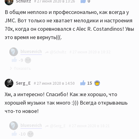
0
Schultz
27 июня 2020 в 13:26
В общем неплохо и профессионально, как всегда у
JMC. Вот только не хватает мелодики и настроения
70х, когда он соревновался с Alec R. Costandinos! Увы
это время не вернуть(((.
bluesevich
@Schultz
27 июня 2020 в 18:32
-9
Ну не знаю... Меня вот сразу торкнуло и унесло в
15
Serg_E
27 июня 2020 в 14:50
77 год :)) Особенно живой ударник:))
Хм, а интересно! Спасибо! Как же хорошо, что
хорошей музыки так много :))) Всегда открываешь
что-то новое!
bluesevich
@Serg_E
27 июня 2020 в 18:21
-10