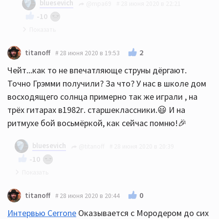
bluesevich
@mpa69
28 июня 2020 в 22:21
-10
И да прибудет с вами музыка!
2
titanoff
28 июня 2020 в 19:53
Чейт...как то не впечатляюще струны дёргают.
Точно Грэмми получили? За что? У нас в школе дом
восходящего солнца примерно так же играли , на
трёх гитарах в1982г. старшеклассники.😃 И на
Вот вам сие произведение, удостоенное Грэмми.
ритмухе бой восьмёркой, как сейчас помню!🎉
Рад за Виктора:))
bluesevich
@titanoff
28 июня 2020 в 20:39
-10
Да, не глянул сам, неудачная версия лишь
0
titanoff
28 июня 2020 в 20:44
доказывающая, что нормально они могут играть
Интервью Cerrone
Оказывается с Мородером до сих
только в студии. Я по выходу клипа задавал