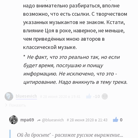
надо внимательно разбираться, вполне
возможно, что есть ссылки. С творчеством
указанных музыкантов не знаком. Кстати,
влияние Цоя в роке, наверное, не меньше,
чем приведённых мною авторов в
классической музыке.
*
Не факт, что это реально так, но если
будет время, послушаю и поищу
информацию. Не исключено, что это -
цитирование. Надо вникнуть в тему трека.
bluesevich
-10
28 июня 2020 в 19:41
"Ой да бросьте" - расхожее русское выражение,
0
mpa69
@bluesevich
28 июня 2020 в 21:43
означающее не принимать всё так серьёзно или "вы
не совсем правы".
Ой да бросьте" - расхожее русское выражение...