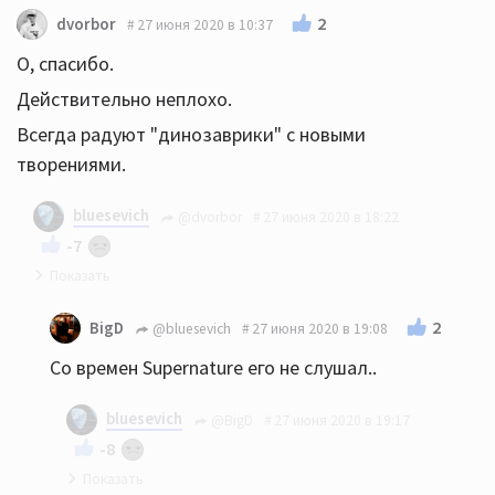
2
dvorbor
27 июня 2020 в 10:37
О, спасибо.
Действительно неплохо.
Всегда радуют "динозаврики" с новыми
творениями.
bluesevich
@dvorbor
27 июня 2020 в 18:22
-7
На здоровье!
2
BigD
@bluesevich
27 июня 2020 в 19:08
Со времен Supernаture его не слушал..
bluesevich
@BigD
27 июня 2020 в 19:17
-8