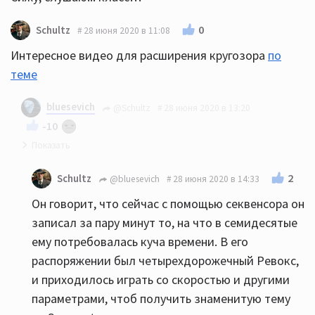
0
Schultz
28 июня 2020 в 11:08
Интересное видео для расширения кругозора
по
теме
bluesevich
@Schultz
28 июня 2020 в 13:20
-10
Жаль я ни французского, ни английского не знаю :
2
Schultz
@bluesevich
28 июня 2020 в 14:33
((
Он говорит, что сейчас с помощью секвенсора он
записал за пару минут то, на что в семидесятые
ему потребовалась куча времени. В его
распоряжении был четырехдорожечный Ревокс,
и приходилось играть со скоростью и другими
параметрами, чтоб получить знаменитую тему