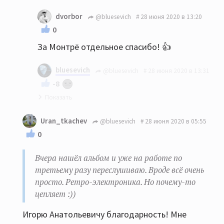
Сам не ожидал. Хотя с удовольствием
dvorbor
@bluesevich
28 июня 2020 в 13:20
посмотрел его сольник в Монтрё
0
За Монтрё отдельное спасибо! 👍
bluesevich
@bluesevich
28 июня 2020 в 13:31
-8
Ой, да на здоровье :))))
Uran_tkachev
@bluesevich
28 июня 2020 в 05:55
0
Вчера нашёл альбом и уже на работе по
третьему разу переслушиваю. Вроде всё очень
просто. Ретро-электроника. Но почему-то
цепляет :))
Игорю Анатольевичу благодарность! Мне