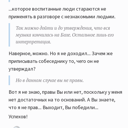
Влияния семи (двенадцати, как утверждают профи)
...которое воспитанные люди стараются не
нот на творчество и похожесть произведений я
применять в разговоре с незнакомыми людьми.
конечно отрицать не буду. Но в данном случае вы не
правы. Так можно дойти и до утверждения, что вся
Так можно дойти и до утверждения, что вся
музыка кончилась на Бахе. Остальное лишь его
музыка кончилась на Бахе. Остальное лишь его
интерпретация.
интерпретация.
Наверное, можно. Но я не доходил... Зачем же
приписывать собеседнику то, чего он не
утверждал?
Но в данном случае вы не правы.
Вот я не знаю, правы Вы или нет, поскольку у меня
нет достаточных на то оснований. А Вы знаете,
что я не прав... Выходит, Вы победили...
Успехов!