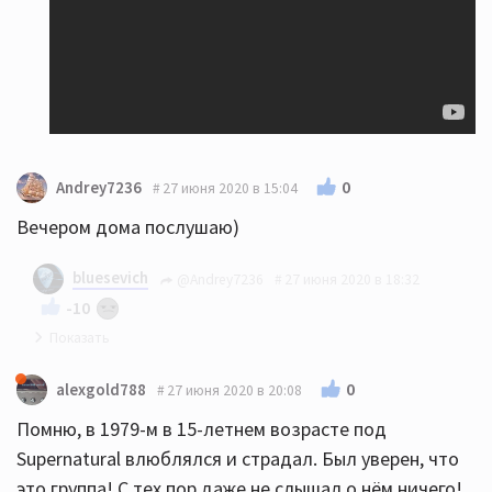
0
Andrey7236
27 июня 2020 в 15:04
Вечером дома послушаю)
bluesevich
@Andrey7236
27 июня 2020 в 18:32
-10
Ой, спать не сможете:))
0
alexgold788
27 июня 2020 в 20:08
Помню, в 1979-м в 15-летнем возрасте под
Supernatural влюблялся и страдал. Был уверен, что
это группа! С тех пор даже не слышал о нём ничего!