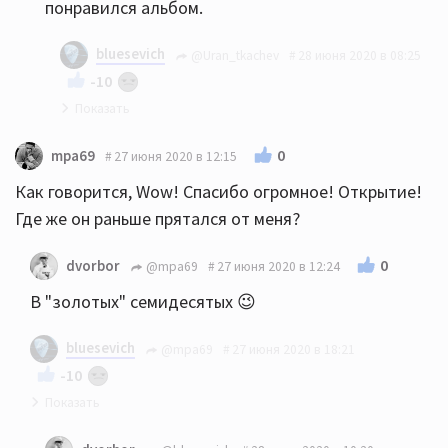
понравился альбом.
bluesevich
@Uran_tkachev
28 июня 2020 в 08:25
-10
На здоровье, Юрий:))
0
mpa69
27 июня 2020 в 12:15
Как говорится, Wow! Спасибо огромное! Открытие!
Где же он раньше прятался от меня?
0
dvorbor
@mpa69
27 июня 2020 в 12:24
В "золотых" семидесятых 😉
bluesevich
@mpa69
27 июня 2020 в 18:21
-10
Supernature датируется 1977-м годом :))