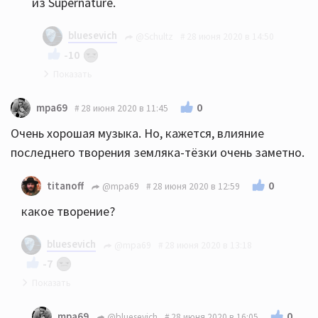
из Supernature.
bluesevich
@Schultz
28 июня 2020 в 14:50
-10
Спасибо за донесение сути:))
0
mpa69
28 июня 2020 в 11:45
Очень хорошая музыка. Но, кажется, влияние
последнего творения земляка-тёзки очень заметно.
0
titanoff
@mpa69
28 июня 2020 в 12:59
какое творение?
bluesevich
@mpa69
28 июня 2020 в 13:18
-7
Вы наверно имеете в виду Жарра? Ну так Жан-
0
mpa69
@bluesevich
28 июня 2020 в 16:05