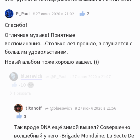
2
P_Paul
27 июня 2020 в 21:02
Спасибо!
Отличная музыка! Приятные
воспоминания....Столько лет прошло, а слушается с
большим удовольствием.
Новый альбом тоже хорошо зашел. )))
bluesevich
@P_Paul
27 июня 2020 в 21:07
-10
На здоровье! Всегда пожалуйста:))
titanoff
@bluesevich
27 июня 2020 в 21:56
0
Так вроде DNA ещё зимой вышел? Совершенно
волшебный у него -Brigade Mondaine: La Secte De