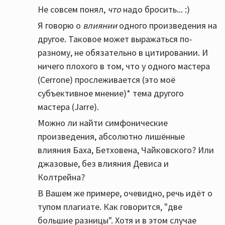
Не совсем понял,
что
надо бросить... :)
ничего;))) Ни автора, ни ссылки:))
Я говорю о
влиянии
одного произведения на
другое. Таковое может выражаться по-
разному, не обязательно в цитировании. И
ничего плохого в том, что у одного мастера
(Cerrone) прослеживается (это моё
субъективное мнение)* тема другого
мастера (Jarre).
Можно ли найти симфонические
произведения, абсолютно лишённые
влияния Баха, Бетховена, Чайковского? Или
джазовые, без влияния Девиса и
Колтрейна?
В Вашем же примере, очевидно, речь идёт о
тупом плагиате. Как говорится, "две
большие разницы". Хотя и в этом случае