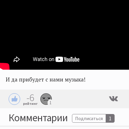
И да прибудет с нами музыка!
-6
1
рейтинг
Комментарии
1
Подписаться