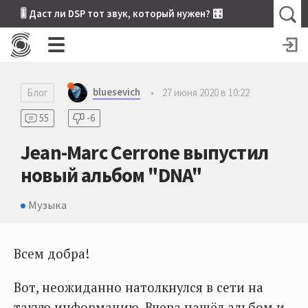
🎚 Даст ли DSP тот звук, который нужен? 🎛
bluesevich
Блог
•
27 июня 2020 в 10:22
55
-6
Jean-Marc Cerrone выпустил
новый альбом "DNA"
Музыка
Всем добра!
Вот, неожиданно натолкнулся в сети на
такую информацию. Вчера нашёл альбом и