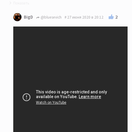
На здоровье!
2
BigD
@bluesevich
27 июня 2020 в 20:12