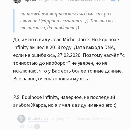
Марк пораньше начал, лет на десять. Да и на
последнем жарровском альбоме как раз влияние
на последнем жарровском альбоме как раз
Цейррона слышится :)) Так что всё с точностью, да
влияние Цейррона слышится :)) Так что всё с
наоборот:))
точностью, да наоборот:))
Да, имею в виду Jean Michel Jarre. Но Equinoxe
Infinity вышел в 2018 году. Дата выхода DNA,
если не ошибаюсь, 27.02.2020. Поэтому насчёт "с
точностью до наоборот" не уверен, но не
исключаю, что у Вас есть более точные данные.
Все равно, очень хорошая музыка.
P.S. Equinoxe Infinity, наверное, не последний
альбом Жарра, но я имел в виду именно его :)
bluesevich
@mpa69
28 июня 2020 в 16:22
-10