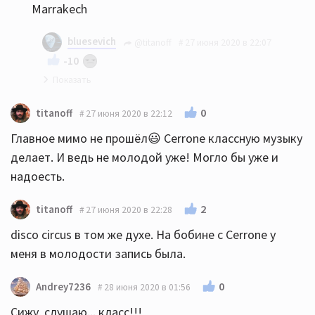
Marrakech
bluesevich
@titanoff
27 июня 2020 в 22:07
-10
В марте. Но вот наткнулся только вчера.
0
titanoff
27 июня 2020 в 22:12
Ну а альбомы у него все интересные, на любой
Главное мимо не прошёл😃 Cerrone классную музыку
вкус. Ведь даже с роком заигрывал в начале
делает. И ведь не молодой уже! Могло бы уже и
80-х.
надоесть.
2
titanoff
27 июня 2020 в 22:28
disco circus в том же духе. На бобине с Cerrone у
меня в молодости запись была.
0
Andrey7236
28 июня 2020 в 01:56
Сижу, слушаю... класс!!!