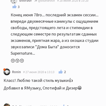
dvorbor
@bluesevich
28 июня 2020 в 10:20
3
Конец июня 78го... последний экзамен сессии...
впереди двухмесячные каникулы с ощущением
свободы, предстоящего лета и стипендии в
следующем семестре по результатам сданных
экзаменов, приятная жара, а из окошка студии
звукозаписи "Дома Быта" доносится
Supernаture...
😚😚😚
2
Ronin
27 июня 2020 в 13:13
Класс! Люблю такой стиль музыки👍
Добавил в ЯМузыку, Спотифай и Дизер😁