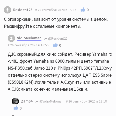
0
Resident25
25 сентября 2020 в 15:07
С оговорками, зависит от уровня системы в целом.
Расшифруйте остальные компоненты.
VidioMeloman
@Resident25
0
26 сентября 2020 в 16:55
Д.К. скромный,для кино сойдет. Ресивер Yamaha rx
-v481,фронт Yamaha ns 8900,тылы и центр Yamaha
NS-P350,саб Jamo 210 и Philips 42PFL6907T/12.Хочу
отдельно стерео систему используя ЦАП ESS Sabre
(ES9018K2M).Усилитель и А.С.купить или активные
А.С.Комната конечно маленькая 16кв.м.
Zam64
@VidioMeloman
26 сентября 2020 в 18:18
0