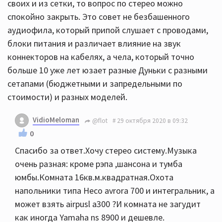
своих и из сетки, то вопрос по стерео можно
спокойно закрыть. Это совет не безбашенного
аудиофила, который припой слушает с проводами,
блоки питания и различает влияние на звук
коннекторов на кабелях, а чела, который точно
больше 10 уже лет юзает разные Дуньки с разными
сетапами (бюджетными и запредельными по
стоимости) и разных моделей.
VidioMeloman
@flot
29 октября 2020 в 09:32
0
Спасибо за ответ.Хочу стерео систему.Музыка
очень разная: кроме рэпа ,шансона и тумба
юмбы.Комната 16кв.м.квадратная.Охота
напольники типа Heco avrora 700 и интегральник, а
может взять airpusl a300 ?И комната не загудит
как иногда Yamaha ns 8900 и дешевле.