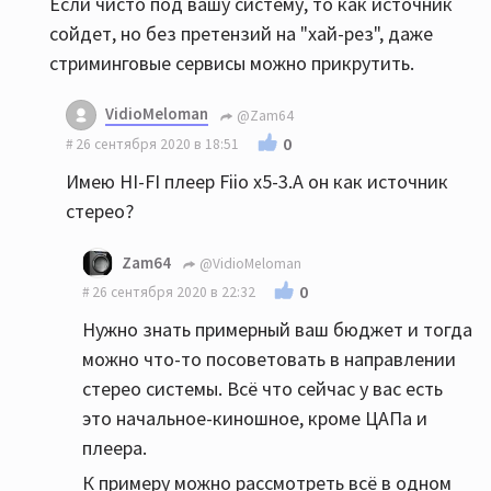
Если чисто под вашу систему, то как источник
сойдет, но без претензий на "хай-рез", даже
стриминговые сервисы можно прикрутить.
VidioMeloman
@Zam64
0
26 сентября 2020 в 18:51
Имею HI-FI плеер Fiio x5-3.А он как источник
стерео?
Zam64
@VidioMeloman
0
26 сентября 2020 в 22:32
Нужно знать примерный ваш бюджет и тогда
можно что-то посоветовать в направлении
стерео системы. Всё что сейчас у вас есть
это начальное-киношное, кроме ЦАПа и
плеера.
К примеру можно рассмотреть всё в одном