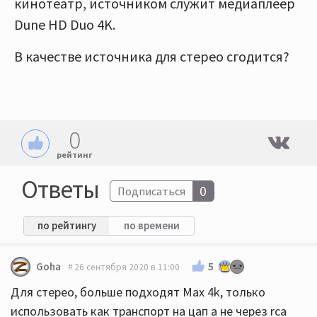
кинотеатр, источником служит медиаплеер
Dune HD Duo 4K.
В качестве источника для стерео сгодится?
0
рейтинг
Ответы
0
Подписаться
по рейтингу
по времени
5
Goha
26 сентября 2020 в 11:00
Для стерео, больше подходят Max 4k, только
использовать как транспорт на цап а не через rca