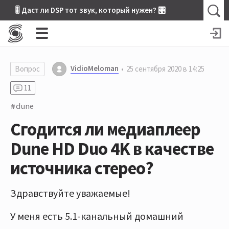
🎚 Даст ли DSP тот звук, который нужен? 🎛
VidioMeloman
Вопрос
25 сентября 2020 в 14:25
11
dune
Сгодится ли медиаплеер
Dune HD Duo 4K в качестве
источника стерео?
Здравствуйте уважаемые!
У меня есть 5.1-канальный домашний