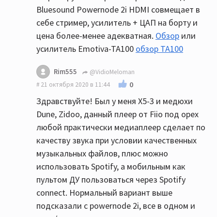
Bluesound Powernode 2i HDMI совмещает в
себе стример, усилитель + ЦАП на борту и
цена более-менее адекватная.
Обзор
или
усилитель Emotiva-TA100
обзор ТА100
Rim555
@VidioMeloman
0
21 октября 2020 в 11:44
Здравствуйте! Был у меня X5-3 и медюхи
Dune, Zidoo, данный плеер от Fiio под орех
любой практически медиаплеер сделает по
качеству звука при условии качественных
музыкальных файлов, плюс можно
использовать Spotify, а мобильным как
пультом ДУ пользоваться через Spotify
connect. Нормальный вариант выше
подсказали с powernode 2i, все в одном и