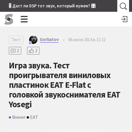
🎚 Даст ли DSP тот звук, который нужен? 🎛
Gorbatov
Тест
•
06 июня 2014 в 11:32
2
2
Игра звука. Тест
проигрывателя виниловых
пластинок EAT E-Flat с
головкой звукоснимателя EAT
Yosegi
Винил
EAT