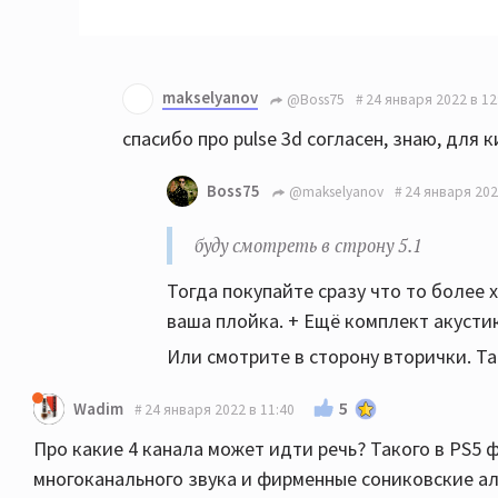
makselyanov
@Boss75
24 января 2022 в 12
спасибо про pulse 3d согласен, знаю, для 
Boss75
@makselyanov
24 января 202
буду смотреть в строну 5.1
Тогда покупайте сразу что то более 
ваша плойка. + Ещё комплект акустик
Или смотрите в сторону вторички. Т
5
Wadim
24 января 2022 в 11:40
Про какие 4 канала может идти речь? Такого в PS5 
многоканального звука и фирменные сониковские ал