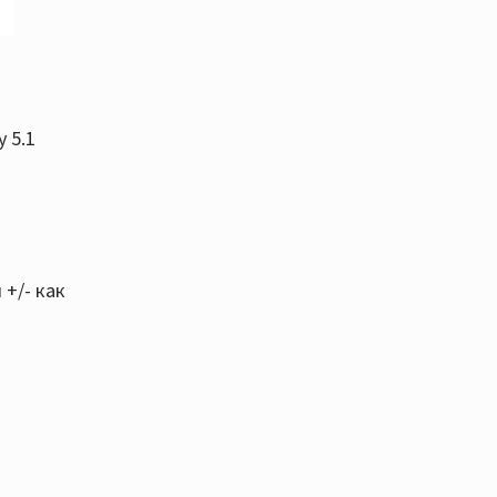
 5.1
+/- как