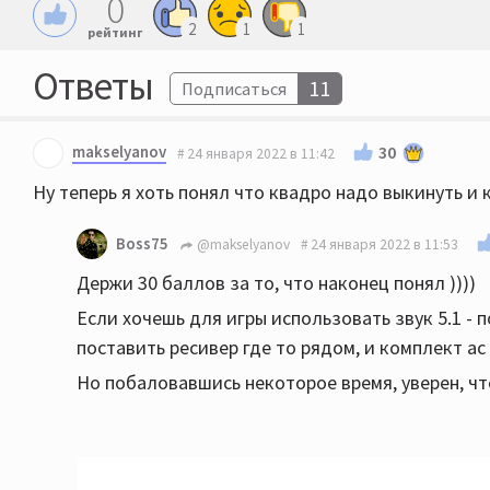
0
2
1
1
рейтинг
Ответы
11
Подписаться
makselyanov
30
24 января 2022 в 11:42
Ну теперь я хоть понял что квадро надо выкинуть и 
Boss75
@makselyanov
24 января 2022 в 11:53
Держи 30 баллов за то, что наконец понял ))))
Если хочешь для игры использовать звук 5.1 - 
поставить ресивер где то рядом, и комплект ас
Но побаловавшись некоторое время, уверен, ч