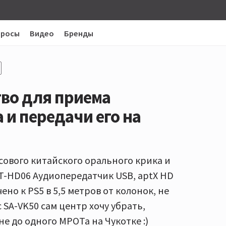
просы
Видео
Бренды
тво для приема
а и передачи его на
асового китайского орального крика и
WT-HD06 Аудиопередатчик USB, aptX HD
ено к PS5 в 5,5 метров от колонок, не
 SA-VK50 сам центр хочу убрать,
е до одного МРОТа на Чукотке :)