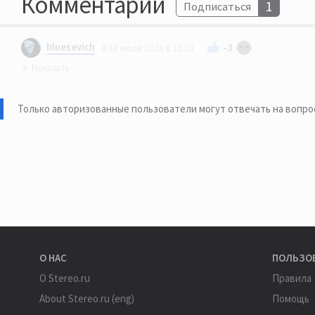
Комментарии
1
Подписаться
bluesevich
-3
08 июля 2026 в 15:01
Спасибо, Писёнок, за внимание.
Только авторизованные пользователи могут отвечать на вопро
О НАС
ПОЛЬЗО
О Stereo.ru
Правила
About Stereo.ru (eng)
Помощь