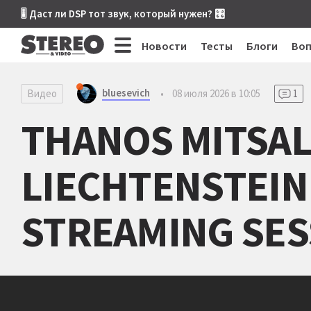
🎚 Даст ли DSP тот звук, который нужен? 🎛
Новости
Тесты
Блоги
Во
bluesevich
Видео
•
08 июля 2026 в 10:05
1
THANOS MITSAL
LIECHTENSTEIN 
STREAMING SES