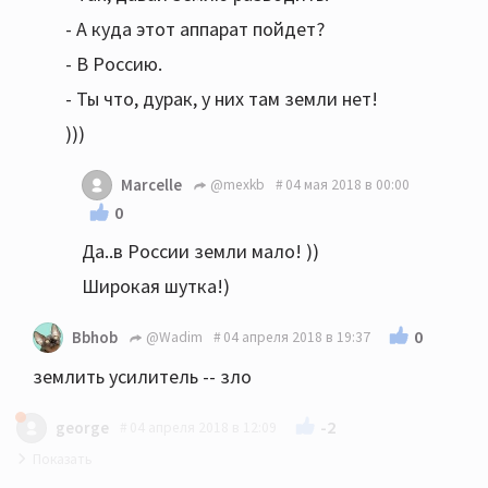
- А куда этот аппарат пойдет?
- В Россию.
- Ты что, дурак, у них там земли нет!
)))
Marcelle
@mexkb
04 мая 2018 в 00:00
0
Да..в России земли мало! ))
Широкая шутка!)
0
Bbhob
@Wadim
04 апреля 2018 в 19:37
землить усилитель -- зло
-2
george
04 апреля 2018 в 12:09