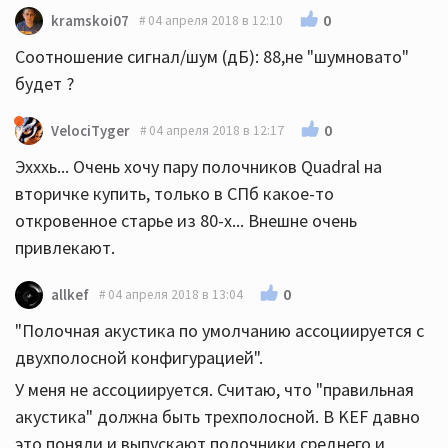
Теперь Максим сравните их с приличными
0
kramskoi07
04 апреля 2018 в 12:10
активными мониторами,типа Hedd Type 20,они
Соотношение сигнал/шум (дБ): 88,не "шумновато"
конечно 3х-полосые,но есть существенная разница-
будет ?
на каждую полосу частот работает свой отдельный
усилитель мощности=300вт. Им точно не нужен
0
VelociTyger
04 апреля 2018 в 12:17
сабвуфер.. Я просто слушал их.. Да и стоит
Эхххь... Очень хочу пару полочников Quadral на
ленточный твиттер в последней модификации.. Мне
вторичке купить, только в СПб какое-то
интересно просто,смогу ли я ВАС уговорить,их
откровенное старье из 80-х... Внешне очень
протестить?? В Москве их уже продают..
привлекают.
0
allkef
04 апреля 2018 в 13:04
"Полочная акустика по умолчанию ассоциируется с
двухполосной конфигурацией".
У меня не ассоциируется. Считаю, что "правильная
акустика" должна быть трехполосной. В KEF давно
это поняли и выпускают полочники среднего и