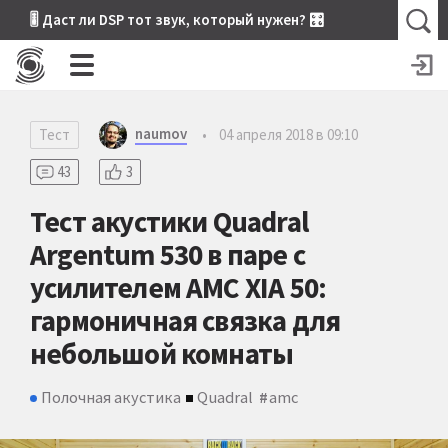
🎚 Даст ли DSP тот звук, который нужен? 🎛
naumov
Тест
•
04 апреля 2018 в 09:10
43
3
Тест акустики Quadral
Argentum 530 в паре с
усилителем AMC XIA 50:
гармоничная связка для
небольшой комнаты
Полочная акустика
Quadral
amc