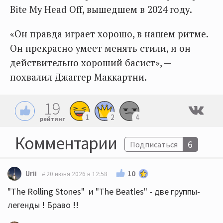
Bite My Head Off, вышедшем в 2024 году.
«Он правда играет хорошо, в нашем ритме.
Он прекрасно умеет менять стили, и он
действительно хороший басист», —
похвалил Джаггер Маккартни.
19
1
2
4
рейтинг
Комментарии
6
Подписаться
10
Urii
20 июня 2026 в 12:58
"The Rolling Stones" и "The Beatles" - две группы-
легенды ! Браво !!