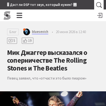
🎚 Даст ли DSP тот звук, который нужен? 🎛
bluesevich
Блог
•
20 июня 2026 в 12:40
5
19
Мик Джаггер высказался о
соперничестве The Rolling
Stones и The Beatles
Певец заявил, что «отчасти это было пиаром»