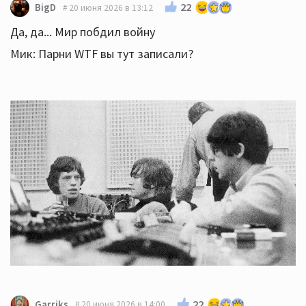
22
BigD
20 июня 2026 в 13:12
Да, да... Мир побдил войну
Мик: Парни WTF вы тут записали?
22
Garriks
20 июня 2026 в 14:00