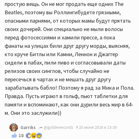
простую вещь. Он не мог продать еще одних The
Beatles, поэтому вы Роллингибудете грязными,
опасными парнями, от которых мамы будут прятать
своих дочерей. Они специально не мыли волосы
перед фотосессиями и хамили прессе, а пока
фанаты на улицах били друг другу морды, выясняя,
кто круче Битлы или Камни, Леннон и Джаггер
сидели в пабах, пили пиво и согласовывали даты
релизов своих синглов, чтобы случайно не
пересечься в чартах и не мешать друг другу
зарабатывать бабло! Поэтому я рад за Мика и Пола.
Правда. Пусть играют в гольф, пьют таблетки для
памяти и вспоминают, как они дурили весь мир в 64-
м. Они это заслужили))
Garriks
@goldenrecords
20 июня 2026 в 15:30
18