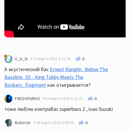
0
V_A_N
19 марта 2021 в 21:30
А акустический бас
Ernest Ranglin_Below The
Bassline_03 - King Tubby Meets The
Rockers_fragment
как отыгрывается?
0
FREDOFARGO
19 марта 2021 в 21:33
тоже люблю контрабас superbass 2 , isao Suzuki
0
Roboter
20 марта 2021 в 06:55