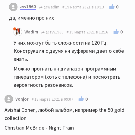
zvv1960
0
@Wadim
19 марта 2021 в 10:13
да, именно про них
0
Wadim
@zvv1960
19 марта 2021 в 12:16
У них можгут быть сложности на 120 Гц.
Конструкция с двумя нч вуферами дает о себе
знать.
Можно прогнать нч диапазон программным
генератором (хоть с телефона) и посмотреть
вероятность резонансов.
0
Vonjor
19 марта 2021 в 09:07
Avishai Cohen, любой альбом, например the 50 gold
collection
Christian McBride - Night Train