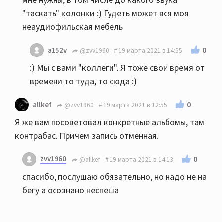
"таскать" колонки :) Гудеть может вся моя
неаудиофильская мебель
0
a152v
@zvv1960
19 марта 2021 в 14:55
:) Мы с вами "коллеги". Я тоже свои время от
времени то туда, то сюда :)
0
allkef
@zvv1960
19 марта 2021 в 12:55
Я же вам посоветовал конкретные альбомы, там
контрабас. Причем запись отменная.
zvv1960
0
@allkef
19 марта 2021 в 14:13
спасибо, послушаю обязательно, но надо не на
бегу а осознано неспеша