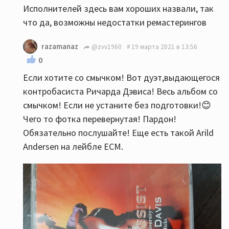
Исполнителей здесь вам хороших назвали, так
что да, возможны недостатки ремастерингов
razamanaz
@zvv1960
19 марта 2021 в 13:56
0
Если хотите со смычком! Вот дуэт,выдающегося
контробасиста Ричарда Дэвиса! Весь альбом со
смычком! Если не устаните без подготовки!😊
Чего то фотка перевернутая! Пардон!
Обязательно послушайте! Еще есть такой Arild
Andersen на лейбле ECM.