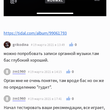
https://tidal.com/album/99061793
0
grikodina
19 марта 2021 в 13:49
можно попробовать записи органной музыки.там
бас глубокий хороший.
zvv1960
0
19 марта 2021 в 14:15
Орган мне не очень понятен, там вроде бас но он же
по определению "гудит".
zvv1960
0
19 марта 2021 в 17:41
Начал тестировать ваши рекомендации, все играет,