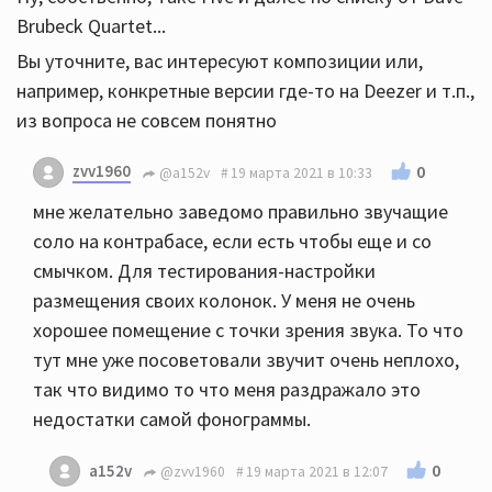
Brubeck Quartet...
Вы уточните, вас интересуют композиции или,
например, конкретные версии где-то на Deezer и т.п.,
из вопроса не совсем понятно
zvv1960
0
@a152v
19 марта 2021 в 10:33
мне желательно заведомо правильно звучащие
соло на контрабасе, если есть чтобы еще и со
смычком. Для тестирования-настройки
размещения своих колонок. У меня не очень
хорошее помещение с точки зрения звука. То что
тут мне уже посоветовали звучит очень неплохо,
так что видимо то что меня раздражало это
недостатки самой фонограммы.
0
a152v
@zvv1960
19 марта 2021 в 12:07