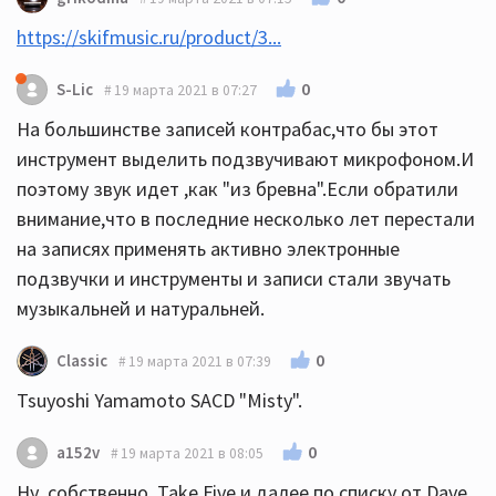
https://skifmusic.ru/product/3...
0
S-Lic
19 марта 2021 в 07:27
На большинстве записей контрабас,что бы этот
инструмент выделить подзвучивают микрофоном.И
поэтому звук идет ,как "из бревна".Если обратили
внимание,что в последние несколько лет перестали
на записях применять активно электронные
подзвучки и инструменты и записи стали звучать
музыкальней и натуральней.
0
Classic
19 марта 2021 в 07:39
Tsuyoshi Yamamoto SACD "Misty".
0
a152v
19 марта 2021 в 08:05
Ну, собственно, Take Five и далее по списку от Dave