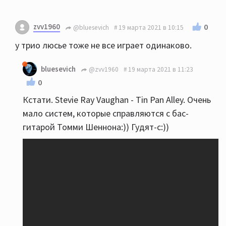
zvv1960
0
@bluesevich
19 марта 2021 в 10:15
у трио люсье тоже не все играет одинаково.
bluesevich
@zvv1960
19 марта 2021 в 11:23
0
Кстати. Stevie Ray Vaughan - Tin Pan Alley. Очень
мало систем, которые справляются с бас-
гитарой Томми Шеннона:)) Гудят-с:))