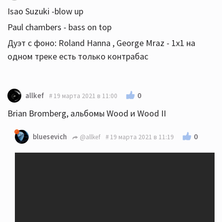
Isao Suzuki -blow up
Paul chambers - bass on top
Дуэт с фоно: Roland Hanna , George Mraz - 1x1 на
одном треке есть только контрабас
0
allkef
19 марта 2021 в 11:00
Brian Bromberg, альбомы Wood и Wood II
0
bluesevich
@allkef
19 марта 2021 в 11:19