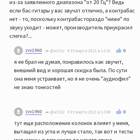
из-за заявленного диапазона "от 20 Гц"? Ведь
если бас-гитары у вас звучат отлично, а контрабас
нет - то, поскольку контрабас гораздо "ниже" по
звуку уходит - может, производитель приукрасил
слегка?...
zvv1960
0
@a152v
19 марта 2021 в 12:35
я ее брал не думая, понравилось как звучит,
внешний вид и хорошая скидка была. По сути
она меня устраивает, но я не очень "аудиофил"
не знаю тонкостей
zvv1960
0
@a152v
19 марта 2021 в 12:40
тут еще расположение колонок влияет у меня,
вытащил из угла и лучше стало, так вот и тесты
мне нужны, в том числе до какого звука