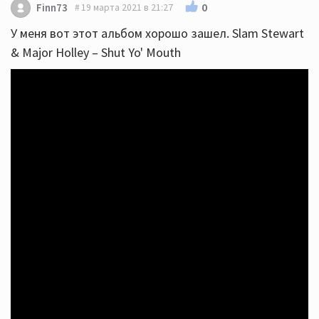
0
Finn73
19 марта 2021 в 21:27
У меня вот этот альбом хорошо зашел. Slam Stewart
& Major Holley ‎– Shut Yo' Mouth