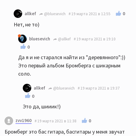
0
allkef
@bluesevich
19 марта 2021 в 12:55
Нет, не то)
bluesevich
@allkef
19 марта 2021 в 19:10
0
Да я и не старался найти из "деревянного":))
Это первый альбом Бромберга с шикарным
соло.
allkef
@bluesevich
19 марта 2021 в 19:37
0
Это да, шииик!)
zvv1960
0
19 марта 2021 в 11:38
Бромберг это бас гитара, басгитары у меня звучат