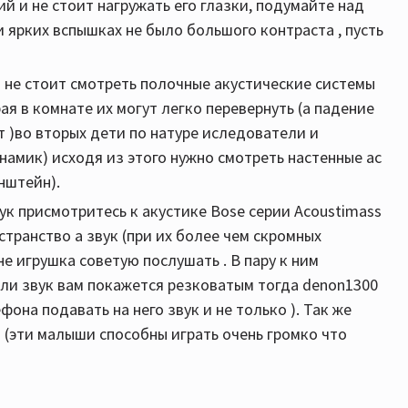
й и не стоит нагружать его глазки, подумайте над
 ярких вспышках не было большого контраста , пусть
) не стоит смотреть полочные акустические системы
рая в комнате их могут легко перевернуть (а падение
т )во вторых дети по натуре иследователи и
намик) исходя из этого нужно смотреть настенные ас
нштейн).
ук присмотритесь к акустике Bose серии Acoustimass
остранство а звук (при их более чем скромных
не игрушка советую послушать . В пару к ним
сли звук вам покажется резковатым тогда denon1300
фона подавать на него звук и не только ). Так же
 (эти малыши способны играть очень громко что