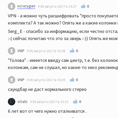
ncrazygen
0
08 августа 2017 в 14:27
VPN - а можно чуть расшифровать "просто покупаете 
комплекта? А так можно? Опять же а какие колонки 
Serg_E - спасибо за информацию, если честно отста
:-( сейчас почитаю что это за зверь :-)) Опять же м
0
VNP
08 августа 2017 в 15:08
"Голова" - имеется ввиду сам центр, т.е. без колоно
колонкам, сам не слушал, но какие-то хеко рекоменд
0
VNP
08 августа 2017 в 15:09
саундбар не даст нормального стерео
0
vitalii
08 августа 2017 в 15:15
6 лет вот от чего нужно оталкиватся .