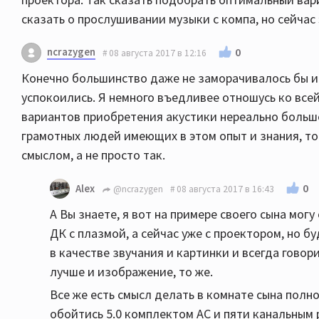
сказать о прослушивании музыки с компа, но сейчас 
ncrazygen
0
08 августа 2017 в 12:16
Конечно большинство даже не заморачивалось бы и 
успокоились. Я немного въедливее отношусь ко все
вариантов приобретения акустики нереально большо
грамотных людей имеющих в этом опыт и знания, то 
смыслом, а не просто так.
0
Alex
@ncrazygen
08 августа 2017 в 16:43
А Вы знаете, я вот на примере своего сына могу
ДК с плазмой, а сейчас уже с проектором, но б
в качестве звучания и картинки и всегда говори
лучше и изображение, то же.
Все же есть смысл делать в комнате сына пол
обойтись 5.0 комплектом АС и пяти канальным