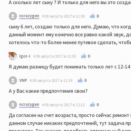
А сколько лет сыну ? И только для него вы это созда
ncrazygen
0
08 августа 2017 в 11:38
сыну 6 лет, создаю только для него. Думаю, что ког
данный момент ему конечно все равно какой звук, до
хотелось что-то более менее путевое сделать, чтоб
0
Igor-I
08 августа 2017 в 11:50
Я думаю разницу будет понимать только лет с 12-14
0
VNP
08 августа 2017 в 11:59
А у Вас какие предпочтения свои?
ncrazygen
0
08 августа 2017 в 12:12
Да согласен на счет возраста, просто сейчас ремонт 
данном случае никаких предпочтений, тут задача п
проектора. Так сказать подобрать оптимальный вари