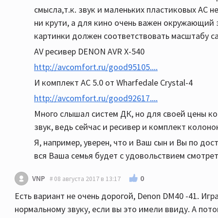
смысла,т.к. звук и маленьких пластиковых АС н
ни крути, а для кино очень важен окружающий з
картинки должен соответствовать масштабу са
AV ресивер DENON AVR X-540
http://avcomfort.ru/good95105....
И комплект АС 5.0 от Wharfedale Crystal-4
http://avcomfort.ru/good92617....
Много слышал систем ДК, но для своей цены ко
звук, ведь сейчас и ресивер и комплект колоно
Я, например, уверен, что и Ваш сын и Вы по до
вся Ваша семья будет с удовольствием смотреть
0
VNP
08 августа 2017 в 13:17
Есть вариант не очень дорогой, Denon DM40 -41. Игр
нормальному звуку, если вы это имели ввиду. А потом