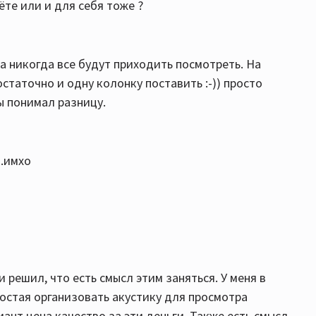
ёте или и для себя тоже ?
да никогда все будут приходить посмотреть. На
статочно и одну колонку поставить :-)) просто
ы понимал разницу.
 .имхо
и решил, что есть смысл этим заняться. У меня в
ростая организовать акустику для просмотра
ант цена качество за эти деньги. Также есть смысл