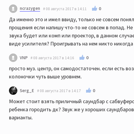
ncrazygen
0
08 августа 2017 в 14:11
Да именно это и имел ввиду, только не совсем поня
прощения если напишу что-то не совсем в попад. Н
звука будет или комп или проектор, в данном случа
виде усилителя? Проигрывать на нем никто никогда н
0
VNP
08 августа 2017 в 14:16
просто муз. центр, он самодостаточен. если есть во
колоночки чуть выше уровнем.
0
Serg_E
08 августа 2017 в 14:17
Может стоит взять приличный саундбар с сабвуферо
ребенка городить дк? Звук же у хороших саундбаров
варианты.