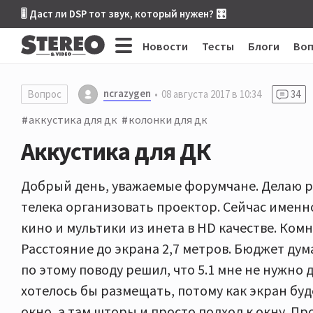
🎚 Даст ли DSP тот звук, который нужен? 🎛
Новости
Тесты
Блоги
Во
ncrazygen
Вопрос
08 августа 2017 в 10:34
34
аккустика для дк
колонки для дк
Аккустика для ДК
Добрый день, уважаемые форумчане. Делаю ре
телека организовать проектор. Сейчас именн
кино и мультики из инета в HD качестве. Комн
Расстояние до экрана 2,7 метров. Бюджет дума
по этому поводу решил, что 5.1 мне не нужно 
хотелось бы размещать, потому как экран бу
окно, а там шторы и просто подход к окну. Пр