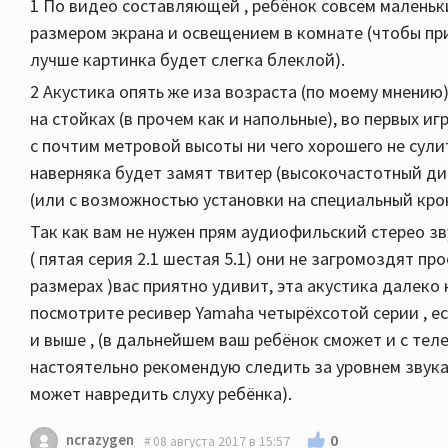
1 По видео составляющей , ребёнок совсем маленьки
размером экрана и освещением в комнате (чтобы при
лучше картинка будет слегка блеклой).
2 Акустика опять же иза возраста (по моему мнению
на стойках (в прочем как и напольные), во первых иг
с почтим метровой высоты ни чего хорошего не сули
наверняка будет замят твитер (высокочастотный ди
(или с возможностью установки на специальный кро
Так как вам не нужен прям аудиофильский стерео зв
( пятая серия 2.1 шестая 5.1) они не загромоздят пр
размерах )вас приятно удивит, эта акустика далеко 
посмотрите ресивер Yamaha четырёхсотой серии , е
и выше , (в дальнейшем ваш ребёнок сможет и с теле
настоятельно рекомендую следить за уровнем звука
может навредить слуху ребёнка).
ncrazygen
0
08 августа 2017 в 15:57