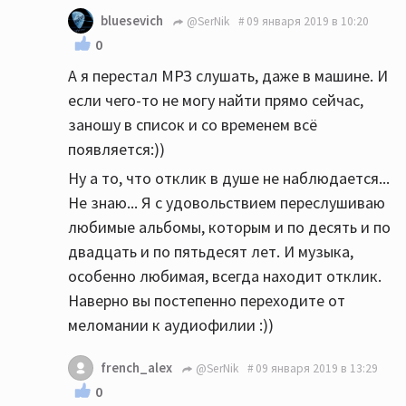
bluesevich
@SerNik
09 января 2019 в 10:20
0
А я перестал МРЗ слушать, даже в машине. И
если чего-то не могу найти прямо сейчас,
заношу в список и со временем всё
появляется:))
Ну а то, что отклик в душе не наблюдается...
Не знаю... Я с удовольствием переслушиваю
любимые альбомы, которым и по десять и по
двадцать и по пятьдесят лет. И музыка,
особенно любимая, всегда находит отклик.
Наверно вы постепенно переходите от
меломании к аудиофилии :))
french_alex
@SerNik
09 января 2019 в 13:29
0