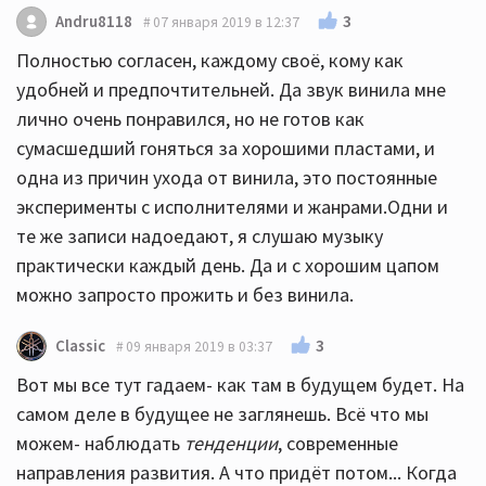
3
Andru8118
07 января 2019 в 12:37
Полностью согласен, каждому своё, кому как
удобней и предпочтительней. Да звук винила мне
лично очень понравился, но не готов как
сумасшедший гоняться за хорошими пластами, и
одна из причин ухода от винила, это постоянные
эксперименты с исполнителями и жанрами.Одни и
те же записи надоедают, я слушаю музыку
практически каждый день. Да и с хорошим цапом
можно запросто прожить и без винила.
3
Classic
09 января 2019 в 03:37
Вот мы все тут гадаем- как там в будущем будет. На
самом деле в будущее не заглянешь. Всё что мы
можем- наблюдать
тенденции
, современные
направления развития. А что придёт потом... Когда