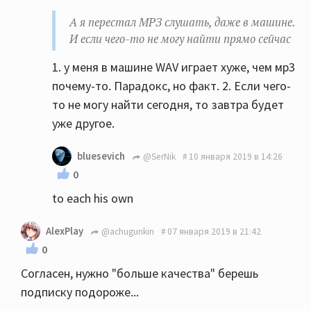
А я перестал МРЗ слушать, даже в машине.
И если чего-то не могу найти прямо сейчас
1. у меня в машине WAV играет хуже, чем мр3
почему-то. Парадокс, но факт. 2. Если чего-
то не могу найти сегодня, то завтра будет
уже другое.
bluesevich
@SerNik
10 января 2019 в 14:26
0
to each his own
AlexPlay
@achugunkin
07 января 2019 в 21:42
0
Согласен, нужно "больше качества" берешь
подписку подороже...