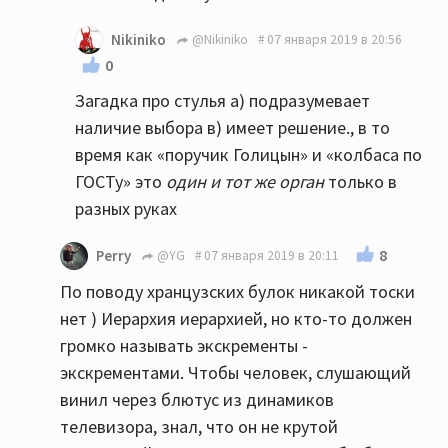
Nikiniko
@Nikiniko
07 января 2019 в 20:56
0
Загадка про стулья а) подразумевает
наличие выбора в) имеет решение., в то
время как «поручик Голицын» и «колбаса по
ГОСТу» это
один и тот же
орган
только в
разных руках
8
Perry
@YG
07 января 2019 в 20:11
По поводу хранцузских булок никакой тоски
нет ) Иерархия иерархией, но кто-то должен
громко называть экскременты -
экскрементами. Чтобы человек, слушающий
винил через блютус из динамиков
телевизора, знал, что он не крутой