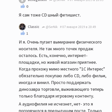
0
Я сам тоже CD шный фетишист.
Classic
@SerNik
07 января 2019 в 20:49
1
И я. Очень пугает вымирание физического
носителя. Не так много точек продаж
осталось. Есть, конечно, интернет-
площадки, но живой магазин приятнее.
Когда прохожу мимо местного "1С Интерес"
обязательно покупаю либо CD, либо фильм,
иногда и винил. Просто поддержать
динозавра торговли, выживающего теперь
только благодаря игровому контенту.
А аудиофилия не исчезнет, нет- это я
погорячился в предыдущем посте. Только