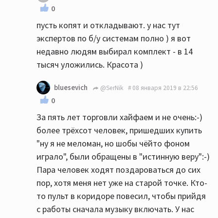
0
пусть копят и откладывают. у нас тут
экспертов по б/у системам полно ) я вот
недавно людям выбирал комплект - в 14
тысяч уложились. Красота )
bluesevich
@SerNik
08 января 2019 в 22:56
0
За пять лет торговли хайфаем и не очень:-)
более трёхсот человек, пришедших купить
"ну я не меломан, но шобы чёйто фоном
играло", были обращены в "истинную веру":-)
Пара человек ходят поздароваться до сих
пор, хотя меня нет уже на старой точке. Кто-
то пульт в коридоре повесил, чтобы прийдя
с работы сначала музыку включать. У нас