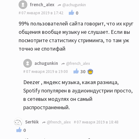
french_alex
@achugunkin
0
07 января 2019 в 17:42
99% пользователей сайта говорит, что их круг
общения вообще музыку не слушает. Если вы
посмотрите статистику стриминга, то там уж
точно не спотифай
achugunkin
@french_alex
30
07 января 2019 в 19:00
Deezer , яндекс музыка, какая разница,
Spotify популярен в аудиоиндустрии просто,
в сетевых модулях он самый
распространенный.
SerNik
@french_alex
07 января 2019 в 18:48
0