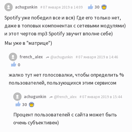
30
achugunkin
07 января 2019 в 14:09
Spotify уже победил все и вся) Где его только нет,
даже в топовых компонентах с сетевыми модулями)
и этот чертов mp3 Spotify звучит вполне себе)
Мы уже в "матрице")
french_alex
@achugunkin
07 января 2019 в 14:46
0
жалко тут нет голосовалки, чтобы определить %
пользователей, пользующихся этим сервисом
achugunkin
@french_alex
07 января 2019 в 15:44
30
Процент пользователей с сайта может быть
очень субъективен)