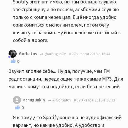
Spotify premium имею, но там больше слушаю
электронщину и по песням, альбомами слушаю
только с компа через цап. Ещё иногда удобно
ознакомиться с исполнителем, потом бегу
качаю уже на комп. Ну и конечно же спотифай с
собой в дороге.
Gorbatov
@achugunkin
07 января 2019 в 15:44
0
Звучит вполне себе... Ну да, получше, чем FM
радиостанции, передающие те же самые MP3. Для
машины кому то и подойдет, если без претензий.
achugunkin
@Gorbatov
07 января 2019 в 16:33
0
Я к тому ,что Spotify конечно не аудиофильский
вариант, но как же удобно. А удобство и