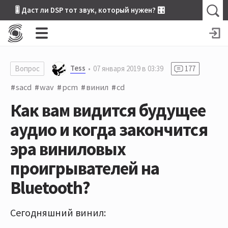
🎚 Даст ли DSP тот звук, который нужен? 🎛
Tess
Вопрос
07 января 2019 в 03:39
177
sacd
wav
pcm
винил
cd
Как вам видится будущее
аудио и когда закончится
эра виниловых
проигрывателей на
Bluetooth?
Сегодняшний винил: