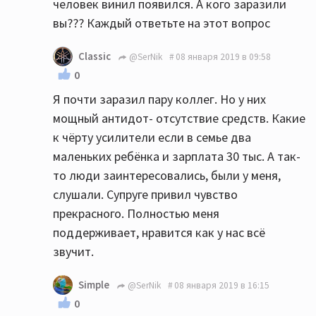
человек винил появился. А кого заразили
вы??? Каждый ответьте на этот вопрос
Classic
@SerNik
08 января 2019 в 09:58
0
Я почти заразил пару коллег. Но у них
мощный антидот- отсутствие средств. Какие
к чёрту усилители если в семье два
маленьких ребёнка и зарплата 30 тыс. А так-
то люди заинтересовались, были у меня,
слушали. Супруге привил чувство
прекрасного. Полностью меня
поддерживает, нравится как у нас всё
звучит.
Simple
@SerNik
08 января 2019 в 16:15
0