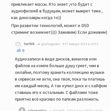
привлекает массы. Кто знает ,что будет с
аудиофилией в будущем, может вымрет тема ,
как динозавры когда то))
При развитии технологий, может и DSD
стриминг возникнет)))) Заживем) Если доживем)
SerNik
@achugunkin
07 января 2019 в 18:53
0
Аудиозаписи в виде дисков, винилов или
файлов на компе больше душу греет, чем в
онлайне, поэтому хранить коллекцию музыки
в сервисах не ахти, она твоя, пока ты платишь
им каждый месяц. А так купил диск и с кайфом
ставишь его к остальным. С файлами тоже
приятно всё красиво по папкам разложить.
achugunkin
@SerNik
07 января 2019 в 20:03