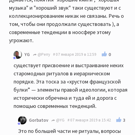
музыка" и "хороший звук" таки существуют и с
коллекционированием никак не связаны. Речь о
том, чтобы они продолжали существовать ), а
современные тенденции в ноосфере этому
угрожают.
0
YG
@Perry
07 января 2019 в 12:59
существует присвоение и выстраивание неких
старомодных ритуалов в иерархическом
порядке. Эта тоска за «хрустом французской
булки” — элементы правой идеологии, которая
исторически обречена и туда ей и дорога с
помощью современных тенденций.
3
Gorbatov
@YG
07 января 2019 в 15:42
Это по большей части не ритуалы, вопросы