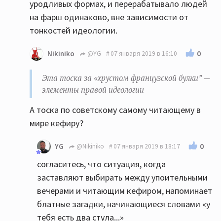
уродливых формах, и перерабатывало людей
на фарш одинаково, вне зависимости от
тонкостей идеологии.
0
Nikiniko
@YG
07 января 2019 в 16:10
Эта тоска за «хрустом французской булки” —
элементы правой идеологии
А тоска по советскому самому читающему в
мире кефиру?
0
YG
@Nikiniko
07 января 2019 в 18:17
согласитесь, что ситуация, когда
заставляют выбирать между упоительными
вечерами и читающим кефиром, напоминает
блатные загадки, начинающиеся словами «у
тебя есть два стула...»