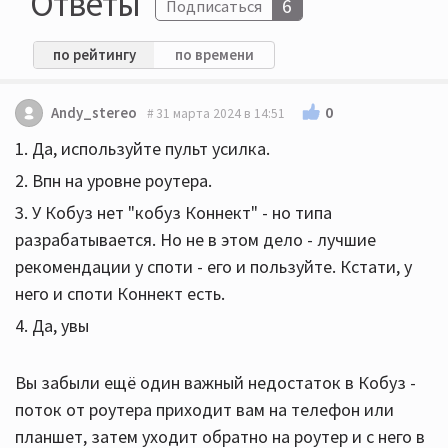
Ответы
6
Подписаться
по рейтингу
по времени
0
Andy_stereo
31 марта 2024 в 14:51
1. Да, используйте пульт усилка.
2. Впн на уровне роутера.
3. У Кобуз нет "кобуз Коннект" - но типа
разрабатывается. Но не в этом дело - лучшие
рекомендации у споти - его и пользуйте. Кстати, у
него и споти Коннект есть.
4. Да, увы
Вы забыли ещё один важный недостаток в Кобуз -
поток от роутера приходит вам на телефон или
планшет, затем уходит обратно на роутер и с него в