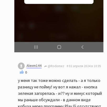
Alexm144
@Rodomez
02 апреля 2024 в 10:35
0
у меня так тоже можно сделать - а я только
разницу не пойму! ну вот я нажал - кнопка
зеленая загорелась - и?? ну и минус который
мы раньше обсуждали - в данном виде
кобуза через программу Play Fi отсутствуют