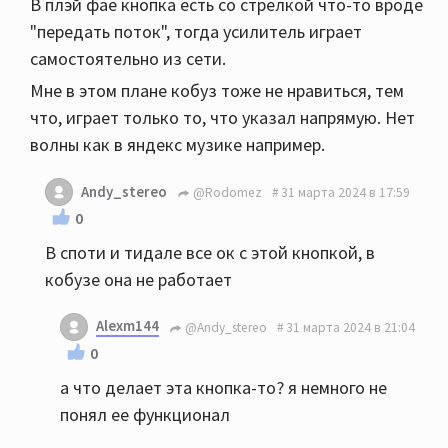
В плэй фае кнопка есть со стрелкой что-то вроде
"передать поток", тогда усилитель играет
самостоятельно из сети.
Мне в этом плане кобуз тоже не нравиться, тем
что, играет только то, что указал напрямую. Нет
волны как в яндекс музике например.
Andy_stereo
@Rodomez
31 марта 2024 в 17:59
0
В споти и тидале все ок с этой кнопкой, в
кобузе она не работает
Alexm144
@Andy_stereo
31 марта 2024 в 21:04
0
а что делает эта кнопка-то? я немного не
понял ее функционал