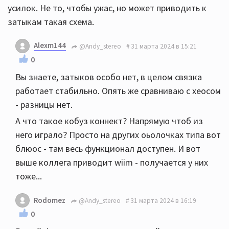
усилок. Не то, чтобы ужас, но может приводить к
затыкам такая схема.
Alexm144
@Andy_stereo
31 марта 2024 в 15:21
0
Вы знаете, затыков особо нет, в целом связка
работает стабильно. Опять же сравниваю с хеосом
- разницы нет.
А что такое кобуз коннект? Напрямую чтоб из
него играло? Просто на других оьолочках типа вот
блюос - там весь функционал доступен. И вот
выше коллега приводит wiim - получается у них
тоже...
Rodomez
@Andy_stereo
31 марта 2024 в 16:19
0