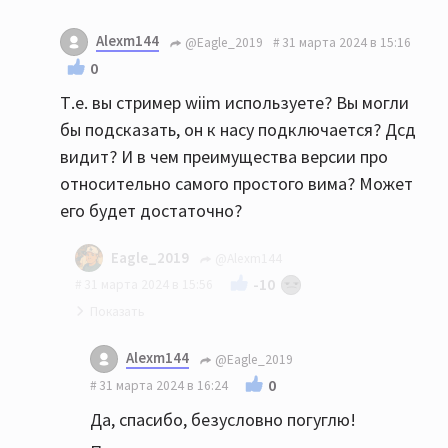
Там вот этих вышеперечисленных минусов нет?
Alexm144
@Eagle_2019
31 марта 2024 в 15:16
0
У Виима всё однозначно лучше, хотя Tidal чтобы
Т.е. вы стример wiim используете? Вы могли
заиграл, возможно нужен vpn на стороне
бы подсказать, он к насу подключается? Дсд
роутера. Сам использую Qobuz! Работает пока
видит? И в чем преимущества версии про
без VPN.
относительно самого простого вима? Может
По цифре - да, оптика или коаксиал, чтобы
его будет достаточно?
задействовать цап Qoad vena II Play
Eagle_2019
@Alexm144
-10
31 марта 2024 в 15:56
Да! WiiM Pro. Технология Dlna есть, с сервера
Alexm144
@Eagle_2019
воспроизводит! Dsd не видит, пробовал
0
31 марта 2024 в 16:24
(лично мне это не нужно), в версии Pro Plus
Да, спасибо, безусловно погуглю!
стоит более продвинутый ЦАП, ну и типа