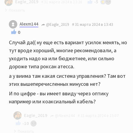
-5
Eagle_2019
31 марта 2024 в 13:26
Мдаа… случай действительно тяжелый)
Alexm144
@Eagle_2019
31 марта 2024 в 13:43
Найдите WiiM Pro на Авито и подключите к Вене по
0
цифре. Это, видимо, самое бюджетное решение…
Случай да(( ну еще есть вариант усилок менять, но
тут вроде хороший, многие рекомендовали, а
уходить надо на или бюджетнее, или сильно
дороже типа роксан атесса.
а у виима там какая система управления? Там вот
этих вышеперечисленных минусов нет?
И по цифре - вы имеет ввиду через оптику
например или коаксиальный кабель?
Eagle_2019
@Alexm144
31 марта 2024 в 15:07
-10