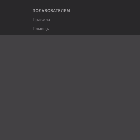
ПОЛЬЗОВАТЕЛЯМ
Правила
Помощь
Соглашение
Конфиденциальность
ПОЛЕЗНОЕ
Пользователи
Хэштеги
Города
Компании
АРХИВЫ
Журнал Stereo&Video (1994-2015)