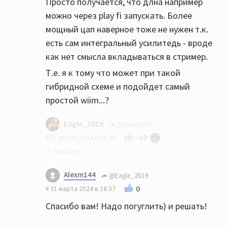
"начинка" получше))
Просто получается, что длна например
можно через play fi запускать. Более
В сети есть обзоры (сравнение), Гугл вам в
мощный цап наверное тоже не нужен т.к.
помощь)
есть сам интегральный усилитедь - вроде
как нет смысла вкладываться в стример.
Т.е. я к тому что может при такой
гибридной схеме и подойдет самый
простой wiim...?
Eagle_2019
@Alexm144
-10
31 марта 2024 в 16:30
Самый простой - это mini, там только
Alexm144
@Eagle_2019
оптический выход!
0
31 марта 2024 в 16:37
Я бы все-таки выбрал WiiM Pro,
Спасибо вам! Надо погуглить) и решать!
коммутационных возможностей
побольше...