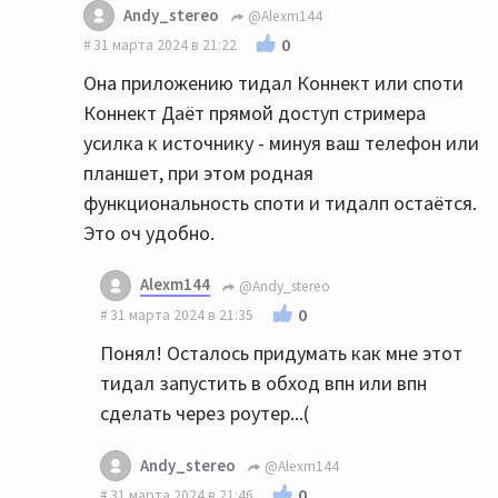
Andy_stereo
@Alexm144
0
31 марта 2024 в 21:22
Она приложению тидал Коннект или споти
Коннект Даёт прямой доступ стримера
усилка к источнику - минуя ваш телефон или
планшет, при этом родная
функциональность споти и тидалп остаётся.
Это оч удобно.
Alexm144
@Andy_stereo
0
31 марта 2024 в 21:35
Понял! Осталось придумать как мне этот
тидал запустить в обход впн или впн
сделать через роутер...(
Andy_stereo
@Alexm144
0
31 марта 2024 в 21:46