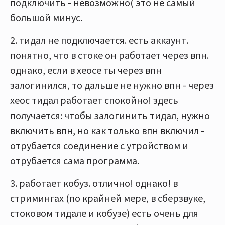
подключить - невозможно( это не самый
большой минус.
2. тидал не подключается. есть аккаунт.
понятно, что в стоке он работает через впн.
однако, если в хеосе ты через впн
залогинился, то дальше не нужно впн - через
хеос тидал работает спокойно! здесь
получается: чтобы залогинить тидал, нужно
включить впн, но как только впн включил -
отрубается соединение с утройством и
отрубается сама программа.
3. работает кобуз. отлично! однако! в
стримингах (по крайней мере, в сберзвуке,
стоковом тидале и кобузе) есть очень для