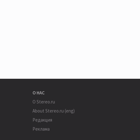
О НАС
О Stereo.ru
About Stereo.ru (eng)
Редакция
Реклама