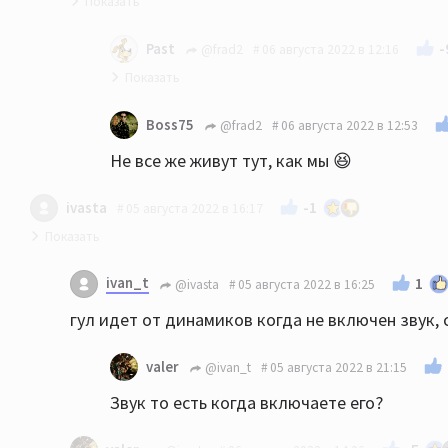
Есть ощущение что большинство вопросов созд
-
Past
@frad2
06 августа 2022 в 12:16
автор пропадает.
Видимо решил вернуться на старую кварти
Boss75
@frad2
06 августа 2022 в 12:53
Не все же живут тут, как мы 😆
-1
ivasta
05 августа 2022 в 16:17
Стойки какие, а стены?
ivan_t
1
@ivasta
05 августа 2022 в 16:25
гул идет от динамиков когда не включен звук, 
valer
@ivan_t
05 августа 2022 в 21:15
Звук то есть когда включаете его?