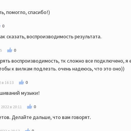
ь, помогло, спасибо!)
0
Так сказать, воспроизводимость результата.
0
55
ерять воспроизводимость, тк сложно все подключено, я 
тобы к вилкам подлезть. очень надеюсь, что это оно))
0
 в 16:13
ушиваний музыки!
0
 2022 в 20:11
етов. Делайте дальше, что вам говорят.
0