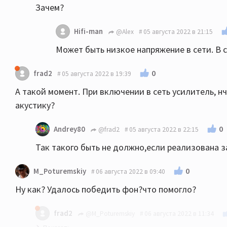
Зачем?
Hifi-man
@Alex
05 августа 2022 в 21:15
Может быть низкое напряжение в сети. В с
0
frad2
05 августа 2022 в 19:39
А такой момент. При включении в сеть усилитель, н
акустику?
0
Andrey80
@frad2
05 августа 2022 в 22:15
Так такого быть не должно,если реализована з
0
M_Poturemskiy
06 августа 2022 в 09:40
Ну как? Удалось победить фон?что помогло?
frad2
@M_Poturemskiy
06 августа 2022 в 11:34