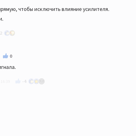
прямую, чтобы исключить влияние усилителя.
и.
2
енно Роксан и именно по гудению.
0
игнала.
-4
 16:39
ет что может идти наводка на АС. Именно от Роксан. Кон
е подключения, проверить розетки, а потом уже бить т