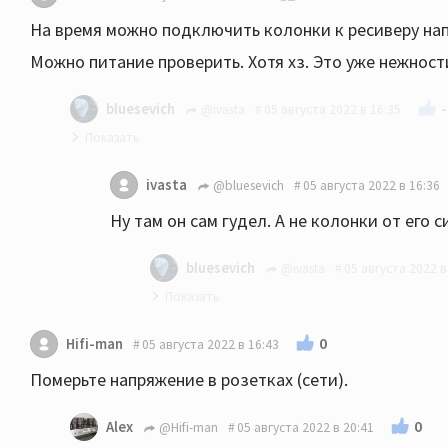
На время можно подключить колонки к ресиверу на
Можно питание проверить. Хотя хз. Это уже нежност
-
bluesevich
@ivasta
05 августа 2022 в 16:35
Кстати вроде не одно уже было обсуждение им
ivasta
@bluesevich
05 августа 2022 в 16:36
Ну там он сам гудел. А не колонки от его с
bluesevich
@ivasta
05 августа 2022 в
Ну да, правильно:)) Ро это не отменя
0
Hifi-man
05 августа 2022 в 16:43
первую очередь стоит сфазировать вс
Померьте напряжение в розетках (сети).
искать сервис.
0
Alex
@Hifi-man
05 августа 2022 в 20:41