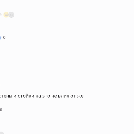
аётся ботами для поддержания тонуса. Вопрос есть, а
9
ру, перевозит вещи.
0
стены и стойки на это не влияют же
0