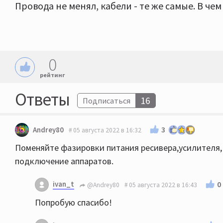
Провода не менял, кабели - те же самые. В че
0
рейтинг
Ответы
16
Подписаться
3
Andrey80
05 августа 2022 в 16:32
Поменяйте фазировки питания ресивера,усилителя,
подключение аппаратов.
ivan_t
0
@Andrey80
05 августа 2022 в 16:43
Попробую спасибо!