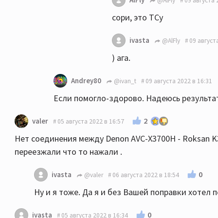
@AlFly
09 августа 
сори, это ТСу
ivasta
@AlFly
09 август
) ага.
Andrey80
@ivan_t
09 августа 2022 в 16:31
Если помогло-здорово. Надеюсь результат
2
valer
05 августа 2022 в 16:57
Нет соединения между Denon AVC-X3700H - Roksan K3
переезжали что то нажали .
0
ivasta
@valer
06 августа 2022 в 18:54
Ну и я тоже. Да я и без Вашей поправки хотел 
0
ivasta
05 августа 2022 в 16:34