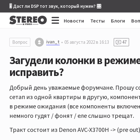
🎚 Даст ли DSP тот звук, который нужен? 🎛
Новости
Тесты
Блоги
Во
ivan_t
Вопрос
05 августа 2022 в 16:13
47
Загудели колонки в режим
исправить?
Добрый день уважаемые форумчане. Прошу сов
сетап из одной квартиры в другую, компонент
в режиме ожидания (все компоненты включены
немного гудят / фонят / еле слышно трещат.
Тракт состоит из Denon AVC-X3700H -> (pre out)