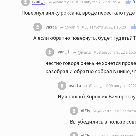
ivan_t
0
@Andrey80
09 августа 2022 в 15:14
Повернул вилку роксана, вроде перестало гудет
ivasta
@ivan_t
09 августа 2022 в 15:29
А если обратно повернуть, будет гудеть? 
ivan_t
@ivasta
09 августа 2022 в 15:
честно говоря очень не хочется пров
разобрал и обратно собрал в нише, ч
ivasta
@ivan_t
09 августа 2022
Ну хорошо) Хороших Вам просл
AlFly
@ivasta
09 августа
Вы убедились в пользе сов
AlFly