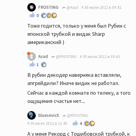
полностью согласен).
FROSTING
@Asad
30 июля 2022 в 09:42
0
Тоже годится, только у меня был Рубин с
японской трубкой и видак Sharp
американский )
Asad
@FROSTING
30 июля 2022 в 09:43
1
В рубин декодер наверняка вставляли,
апгрейдили? Иначе видик не работал.
Сейчас в каждой комнате по телеку, а того
ощущения счастья нет...
bluesevich
@FROSTING
4
30 июля 2022 в 11:45
А у меня Рекорд с Тошибовской трубкой, к