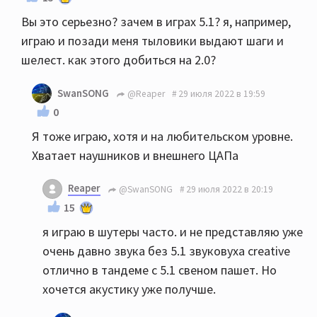
Вы это серьезно? зачем в играх 5.1? я, например,
играю и позади меня тыловики выдают шаги и
шелест. как этого добиться на 2.0?
SwanSONG
@Reaper
29 июля 2022 в 19:59
0
Я тоже играю, хотя и на любительском уровне.
Хватает наушников и внешнего ЦАПа
Reaper
@SwanSONG
29 июля 2022 в 20:19
15
я играю в шутеры часто. и не представляю уже
очень давно звука без 5.1 звуковуха creative
отлично в тандеме с 5.1 свеном пашет. Но
хочется акустику уже получше.