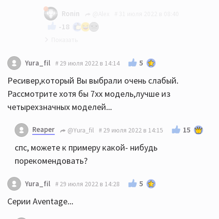
Ronin
@Alex
31 июля 2022 в 08:40
-18
вот вот, субтитры бесят еще больше, чем,
5
Yura_fil
29 июля 2022 в 14:14
местами, кривой дубляж..
Ресивер,который Вы выбрали очень слабый.
Пока читаешь буковки, можно перестать
Рассмотрите хотя бы 7хх модель,лучше из
понимать, про что, собственно, фильм.. 😁
четырехзначных моделей...
Reaper
15
@Yura_fil
29 июля 2022 в 14:15
спс, можете к примеру какой- нибудь
порекомендовать?
5
Yura_fil
29 июля 2022 в 14:28
Серии Aventage...