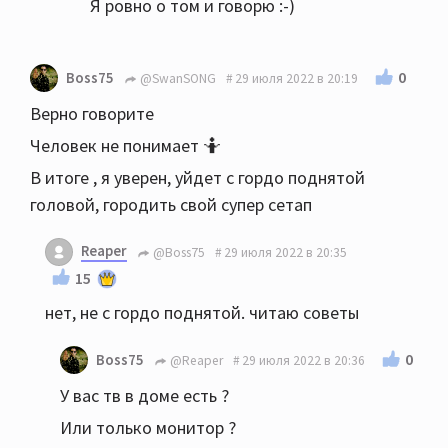
Я ровно о том и говорю :-)
0
Boss75
@SwanSONG
29 июля 2022 в 20:19
Верно говорите
Человек не понимает 🤷
В итоге , я уверен, уйдет с гордо поднятой
головой, городить свой супер сетап
Reaper
@Boss75
29 июля 2022 в 20:35
15
нет, не с гордо поднятой. читаю советы
0
Boss75
@Reaper
29 июля 2022 в 20:36
У вас тв в доме есть ?
Или только монитор ?