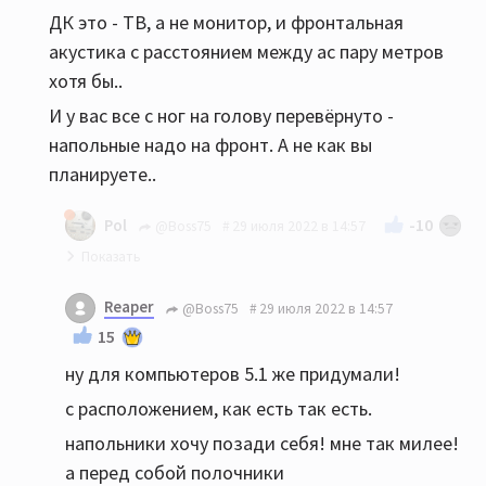
ДК это - ТВ, а не монитор, и фронтальная
акустика с расстоянием между ас пару метров
хотя бы..
И у вас все с ног на голову перевёрнуто -
напольные надо на фронт. А не как вы
планируете..
-10
Pol
@Boss75
29 июля 2022 в 14:57
Евгений, ну отличный звук у компьютера кто
Reaper
@Boss75
29 июля 2022 в 14:57
то отменял? На фронты человек тоже
15
напольники возьмет
ну для компьютеров 5.1 же придумали!
с расположением, как есть так есть.
напольники хочу позади себя! мне так милее!
а перед собой полочники