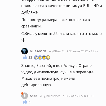
появляются в качестве минимум FULL HD и
дубляже
По поводу размера - все познается в
сравнении..
Сейчас у меня тв 55' и считаю что это мало
🤷
bluesevich
@Boss75
30 июля 2022 в 11:47
33
Знаете, Евгений, я вот Алису в Стране
чудес, диснеевскую, лучше в переводе
Михалёва посмотрю, нежели
дублированную.
Asad
@bluesevich
30 июля 2022 в 11:51
0