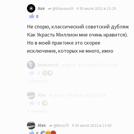
Вы зря, озвучка диснеевских мультиков
Axe
@bluesevich
30 июля 2022 в 15:29
признана Диснеем лучшей:)) Ну и есть ещё
0
примеры...
Не спорю, классический советский дубляж
Как Украсть Миллион мне очень нравится).
Но в моей практике это скорее
исключение, которых не много, имхо
bluesevich
@Axe
30 июля 2022 в 18:45
-1
Ну да, такое... С другой стороны и в
Alex
@Axe
31 июля 2022 в 01:09
западных фильмах озвучка бывает...так
-3
себе.
Я с Вами абсолютно согласен! Только во
Alex
@Boss75
30 июля 2022 в 13:43
времена СССР у нас умели делать
8