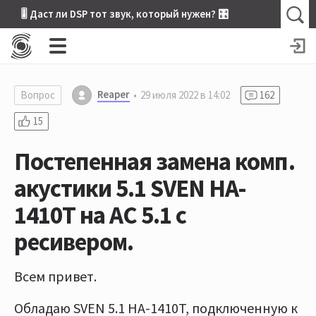
🎚 Даст ли DSP тот звук, который нужен? 🎛
Reaper
Вопрос
29 июля 2022 в 14:02
162
15
Постепенная замена комп.
акустики 5.1 SVEN HA-
1410T на АС 5.1 с
ресивером.
Всем привет.
Обладаю SVEN 5.1 HA-1410T, подключенную к