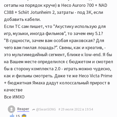
сетапы на порядок круче) в Heco Auroro 700 + NAD
C388 + Schiit Jotunheim 2, затраты - под 3К, если
добавить кабели.
Если ТС сам пишет, что "Акустику использую для
игр, музыки, иногда фильмов", то зачем ему 5.1?
"В сущности, зачем вам особая краковская? Для
чего вам гнилая лошадь?". Свены, как и креатив, -
это мультимедийный сегмент, ближе к low-end. Я бы
на Вашем месте определился с бюджетом и смотрел
бы в сторону комплекта 2.0 - играть можно чудесно,
как и фильмы смотреть. Даже те же Heco Victa Prime
+ бюджетная Ямаха дадут колоссальный прирост в
качестве
Все ИМХО
Reaper
@SwanSONG
29 июля 2022 в 19:54
15