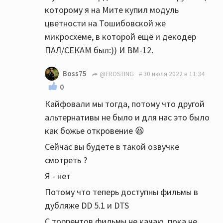
которому я на Мите купил модуль
цветности на Тошибовской же
микросхеме, в которой ещё и декодер
ПАЛ/СЕКАМ был:)) И ВМ-12.
Boss75
@FROSTING
30 июля 2022 в 11:34
0
Кайфовали мы тогда, потому что другой
альтернативы не было и для нас это было
как божье откровение 😆
Сейчас вы будете в такой озвучке
смотреть ?
Я - нет
Потому что теперь доступны фильмы в
дубляже DD 5.1 и DTS
С торрентов фильмы не качаю, пока не