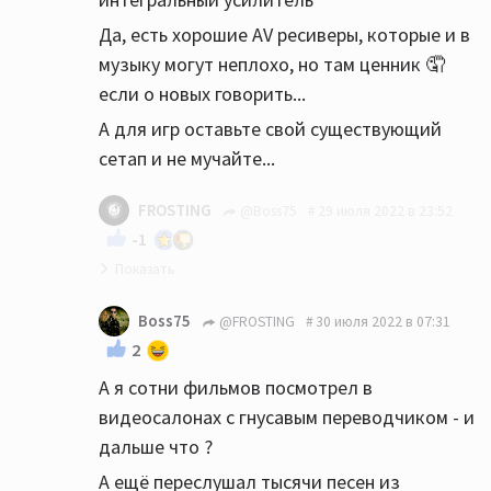
Да, есть хорошие AV ресиверы, которые и в
музыку могут неплохо, но там ценник 🤦
если о новых говорить...
А для игр оставьте свой существующий
сетап и не мучайте...
FROSTING
@Boss75
29 июля 2022 в 23:52
-1
Я сотни фильмов посмотрел на мониторе и
Boss75
@FROSTING
30 июля 2022 в 07:31
дальше что?
2
А я сотни фильмов посмотрел в
видеосалонах с гнусавым переводчиком - и
дальше что ?
А ещё переслушал тысячи песен из