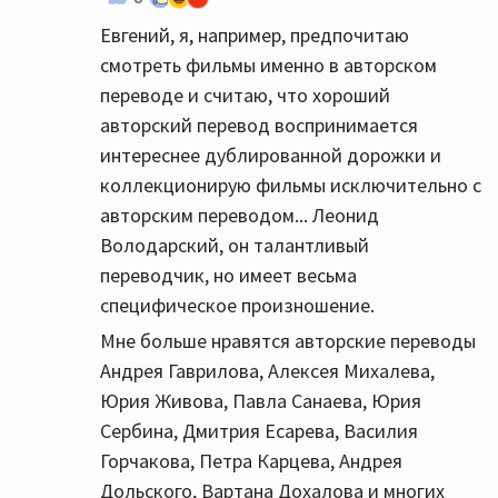
шедевральный дублеж, т .к . на
Евгений, я, например, предпочитаю
озвучивание зарубежных фильмов
смотреть фильмы именно в авторском
работали замечательные советские
переводе и считаю, что хороший
актеры и дубляжом занимались целые
авторский перевод воспринимается
киностудии! Яркий пример такому
интереснее дублированной дорожки и
советскому дубляжу великолепные
коллекционирую фильмы исключительно с
фильмы с Луи де Фунесом, где его
авторским переводом... Леонид
озвучивал великолепный актер Владимир
Володарский, он талантливый
Владимирович Кенигсон. Когда Луи де
переводчик, но имеет весьма
Фунес услышал голс Кенигсона, он сказал,
специфическое произношение.
что Владимир Кинегсон по
экспрессивности превзошел
Мне больше нравятся авторские переводы
первоисточник!😀
Андрея Гаврилова, Алексея Михалева,
Юрия Живова, Павла Санаева, Юрия
Сербина, Дмитрия Есарева, Василия
Горчакова, Петра Карцева, Андрея
Дольского, Вартана Дохалова и многих