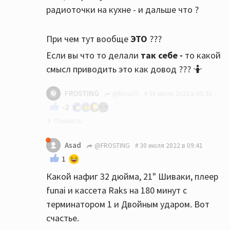
радиоточки на кухне - и дальше что ?
При чем тут вообще
ЭТО
???
Если вы что то делали
так себе -
то какой
смысл приводить это как довод ??? 🤷
FROSTING
@Boss75
30 июля 2022 в 09:36
-2
Друг, я кайфовал от фильмов с переводом
Asad
@FROSTING
30 июля 2022 в 09:41
Володарского)) А довод именно в
1
удовольствии, ведь не всем нужны
Какой нафиг 32 дюйма, 21" Шиваки, плеер
телевизоры и экраны в половину стены. Да
funai и кассета Raks на 180 минут с
и мониторы сейчас 23-32 дюйма. Это ж
терминатором 1 и Двойным ударом. Вот
целый телевизор). Я вообще не спорю с
счастье.
вами, с вашей позицией по вопросу