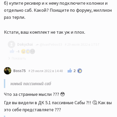
б) купите ресивер и к нему подключите колонки и
отдельно саб. Какой? Поищите по форуму, миллион
раз терли.
Кстати, ваш комплект не так уж и плох.
Dokychai
@IvanPetrov33
29 июля 2022 в 17:57
-4
Вы издеваетесь? Провода дороже комплекта
2
Boss75
29 июля 2022 в 14:48
будут. Он услышит разницу если только поменяет
все
новый пассивный саб
Что за странные мысли ??? 😳
Где вы видели в ДК 5.1 пассивные Сабы ?!! 🤔 Как вы
это себе представляете ???