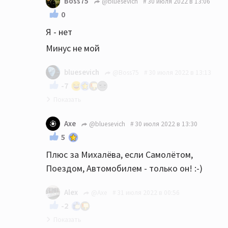
Boss75
@bluesevich
30 июля 2022 в 13:06
0
Я - нет
Минус не мой
bluesevich
@Boss75
30 июля 2022 в 13:13
-7
Да минус известно чей:)) А вот перевод
Axe
@bluesevich
30 июля 2022 в 13:30
Михалёва именно что оригинален, с
5
коверканием слов, как у автора.
Плюс за Михалёва, если Самолётом,
Поездом, Автомобилем - только он! :-)
Alex
@Axe
31 июля 2022 в 00:56
-2