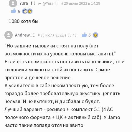
Yura_fil
@Yura_fil
29 июля 2022 в 14:28
6
1080 хотя бы
5
Andrew_E
30 июля 2022 в 09:48
"Но задние тыловики стоят на полу (нет
возможности их на уровень головы выставить)."
Если есть возможность поставить напольники, то и
тыловики можно на стойки поставить. Самое
простое и дешевое решение.
К усилителю в сабе некомплектную, тем более
гораздо более требовательную акустику цеплять
нельзя. И не вытянет, и дисбаланс будет.
Лучший вариант - ресивер + комплект 5.1 (4 АС
полочного формата + ЦК + активный саб). У Jamo
часто такие попадаются на авито