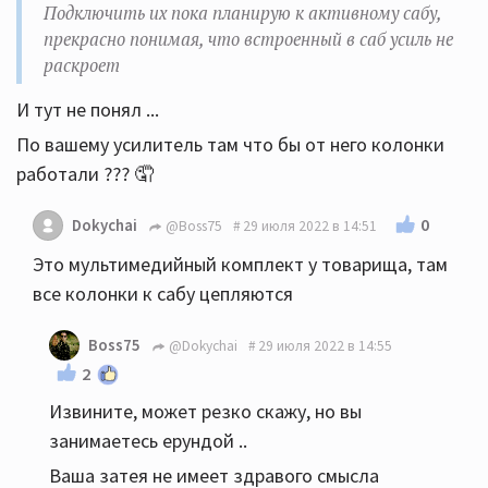
Подключить их пока планирую к активному сабу,
прекрасно понимая, что встроенный в саб усиль не
раскроет
И тут не понял ...
По вашему усилитель там что бы от него колонки
работали ??? 🤦
0
Dokychai
@Boss75
29 июля 2022 в 14:51
Это мультимедийный комплект у товарища, там
все колонки к сабу цепляются
Boss75
@Dokychai
29 июля 2022 в 14:55
2
Извините, может резко скажу, но вы
занимаетесь ерундой ..
Ваша затея не имеет здравого смысла