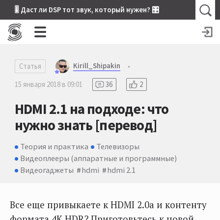
🎚 Даст ли DSP тот звук, который нужен? 🎛
Kirill_Shipakin
Статья
•
15 января 2018 в 09:01
36
2
HDMI 2.1 на подходе: что
нужно знать [перевод]
Теория и практика
Телевизоры
Видеоплееры (аппаратные и программные)
Видеогаджеты
hdmi
hdmi 2.1
Все еще привыкаете к HDMI 2.0a и контенту
формата 4K HDR? Приготовьтесь к новой