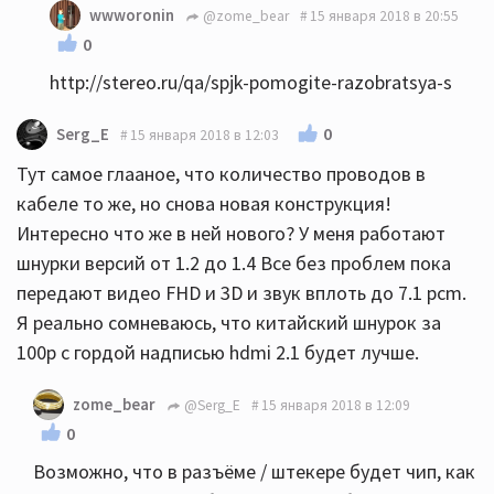
wwworonin
@zome_bear
15 января 2018 в 20:55
0
http://stereo.ru/qa/spjk-pomogite-razobratsya-s
0
Serg_E
15 января 2018 в 12:03
Тут самое глааное, что количество проводов в
кабеле то же, но снова новая конструкция!
Интересно что же в ней нового? У меня работают
шнурки версий от 1.2 до 1.4 Все без проблем пока
передают видео FHD и 3D и звук вплоть до 7.1 pcm.
Я реально сомневаюсь, что китайский шнурок за
100р с гордой надписью hdmi 2.1 будет лучше.
zome_bear
@Serg_E
15 января 2018 в 12:09
0
Возможно, что в разъёме / штекере будет чип, как