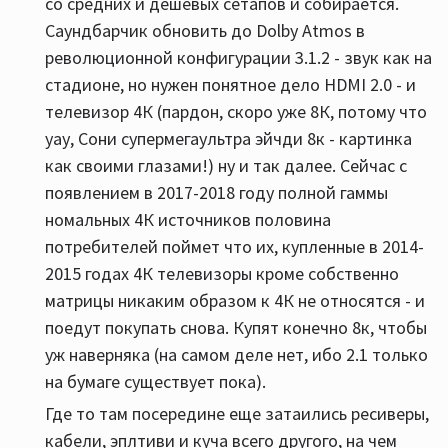
со средних и дешевых сетапов и собирается.
Саундбарчик обновить до Dolby Atmos в
революционной конфигурации 3.1.2 - звук как на
стадионе, но нужен понятное дело HDMI 2.0 - и
телевизор 4К (пардон, скоро уже 8К, потому что
уау, Сони супермегаультра эйчди 8к - картинка
как своими глазами!) ну и так далее. Сейчас с
появлением в 2017-2018 году полной гаммы
номальных 4К источников половина
потребителей поймет что их, купленные в 2014-
2015 годах 4К телевизоры кроме собственно
матрицы никаким образом к 4К не относятся - и
поедут покупать снова. Купят конечно 8к, чтобы
уж наверняка (на самом деле нет, ибо 2.1 только
на бумаге существует пока).
Где то там посередине еще затаились ресиверы,
кабели, эплтиви и куча всего другого, на чем