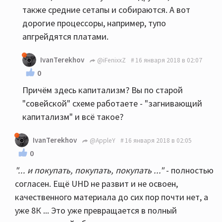
также средние сетапы и собираются. А вот
дорогие процессоры, например, тупо
апгрейдятся платами.
IvanTerekhov
@iFenixxZ
16 января 2018 в 02:07
0
Причём здесь капитализм? Вы по старой
"совейской" схеме работаете - "загнивающий
капитализм" и всё такое?
IvanTerekhov
@AppleY
16 января 2018 в 02:05
0
"... и покупать, покупать, покупать ..."
- полностью
согласен. Ещё UHD не развит и не освоен,
качественного материала до сих пор почти нет, а
уже 8К ... Это уже превращается в полный