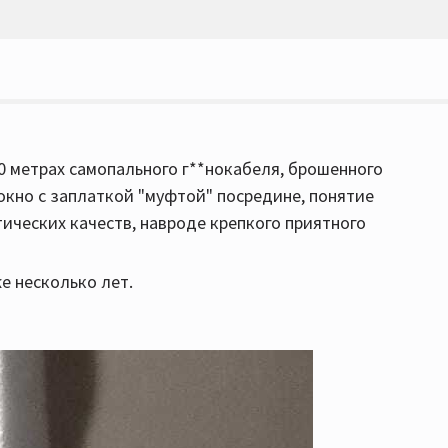
20 метрах самопального г**нокабеля, брошенного
окно с заплаткой "муфтой" посредине, понятие
тических качеств, навроде крепкого приятного
е несколько лет.