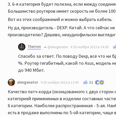
3. 6-я категория будет полезна, если между соедин
Большинство роутеров имеет скорость не более 100
Вот из этих соображений и можно выбрать кабель.
Ну да, производитель - DEXP. Китай. А что сейчас н
производителю? Дешево, неаудиофильски выгляди
Therion
@alexgenator
20 ноября 2023 в 14:38
Спасибо за ответ. По поводу Dexp, всё что ни 
%. Роутер гигабитный, какой то Asus, модель н
до 940 Мбит.
11
alexgenator
20 ноября 2023 в 13:43
Качество патч-корда (оконцованного с двух сторон 
категорией примененных в изделии составных частей:
6 категории. Наиболее распространенная - 5-ая. Наи
есть в продаже выполнены по 5-ой категории, чаще 