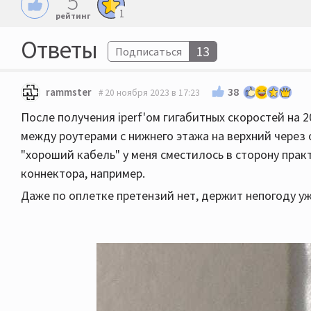
5
1
рейтинг
Ответы
13
Подписаться
38
rammster
20 ноября 2023 в 17:23
После получения iperf'ом гигабитных скоростей на 
между роутерами с нижнего этажа на верхний через 
"хороший кабель" у меня сместилось в сторону прак
коннектора, например.
Даже по оплетке претензий нет, держит непогоду уж