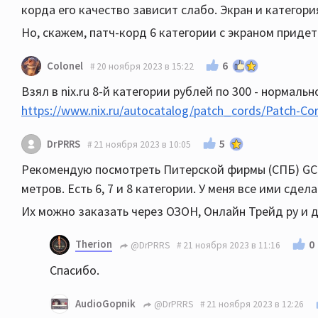
корда его качество зависит слабо. Экран и категор
Но, скажем, патч-корд 6 категории с экраном придет
6
Colonel
20 ноября 2023 в 15:22
Взял в nix.ru 8-й категории рублей по 300 - нормаль
https://www.nix.ru/autocatalog/patch_cords/Patch-Co
5
DrPRRS
21 ноября 2023 в 10:05
Рекомендую посмотреть Питерской фирмы (СПБ) GCR.
метров. Есть 6, 7 и 8 категории. У меня все ими сдел
Их можно заказать через ОЗОН, Онлайн Трейд ру и 
Therion
0
@DrPRRS
21 ноября 2023 в 11:16
Спасибо.
AudioGopnik
@DrPRRS
21 ноября 2023 в 12:26