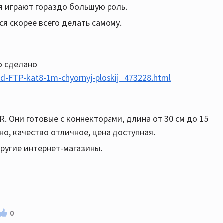
ия играют гораздо большую роль.
ся скорее всего делать самому.
но сделано
rd-FTP-kat8-1m-chyornyj-ploskij_473228.html
 Они готовые с коннекторами, длина от 30 см до 15
ано, качество отличное, цена доступная.
другие интернет-магазины.
0