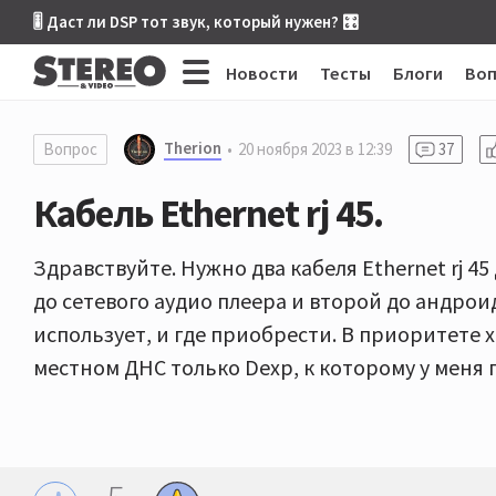
🎚 Даст ли DSP тот звук, который нужен? 🎛
Новости
Тесты
Блоги
Во
Therion
Вопрос
20 ноября 2023 в 12:39
37
Кабель Ethernet rj 45.
Здравствуйте. Нужно два кабеля Ethernet rj 
до сетевого аудио плеера и второй до андроид
использует, и где приобрести. В приоритете 
местном ДНС только Dexp, к которому у меня 