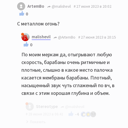
ArtemBo
@malishevil
27 июня 2023 в 20:02
0
С металлом огонь?
malishevil
@ArtemBo
27 июня 2023 в 20:15
0
По моим меркам да, отыгрывают любую
скорость, барабаны очень ритмичные и
плотные, слышно в какое место палочка
касается мембраны барабаны. Плотный,
насыщенный звук чуть сглаженый по вч, в
связи с этим хорошая глубина и объем.
Stereotype
@malishevil
-4
28 июня 2023 в 06:41