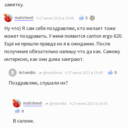
заметку.
malishevil
5
27 июня 2023 в 19:06
Ну что) Я сам себя поздравляю, кто желает тоже
может поздравить. У меня появится canton ergo 620.
Ещё не пришли правда но я в ожидании. После
получения обязательно напишу что да как. Самому
интересно, как они дома заиграют.
0
ArtemBo
@malishevil
27 июня 2023 в 19:49
Поздравляю, слушали их?
malishevil
@ArtemBo
27 июня 2023 в 19:59
0
В салоне.