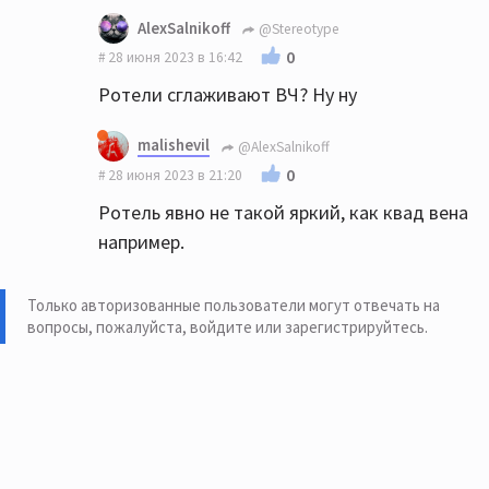
Поздравляю, хороший выбор!
AlexSalnikoff
@Stereotype
Из бюджетной акустики кантон это
0
28 июня 2023 в 16:42
наверное лучший вариант для метала. По
Ротели сглаживают ВЧ? Ну ну
вч, ротель как раз у вас сглаживает, что я
считаю неплохо для кантона.
malishevil
@AlexSalnikoff
0
28 июня 2023 в 21:20
Ротель явно не такой яркий, как квад вена
например.
Только авторизованные пользователи могут отвечать на
вопросы, пожалуйста,
войдите или зарегистрируйтесь
.