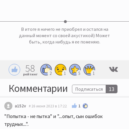
В итоге я ничего не приобрел и остался на
данный момент со своей акустикой) Может
быть, когда нибудь я ее поменяю.
58
2
1
5
1
рейтинг
Комментарии
13
Подписаться
1
a152v
26 июня 2023 в 17:22
"Попытка - не пытка" и "...опыт, сын ошибок
трудных...".