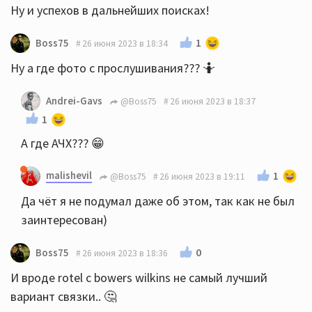
Ну и успехов в дальнейших поисках!
1
Boss75
26 июня 2023 в 18:34
Ну а где фото с прослушивания??? 🤷
Andrei-Gavs
@Boss75
26 июня 2023 в 18:37
1
А где АЧХ??? 😁
malishevil
1
@Boss75
26 июня 2023 в 19:11
Да чёт я не подумал даже об этом, так как не был
заинтересован)
0
Boss75
26 июня 2023 в 18:36
И вроде rotel с bowers wilkins не самый лучший
вариант связки.. 🤔