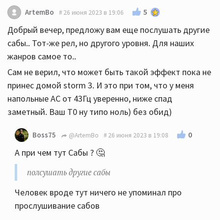
5
ArtemBo
26 июня 2023 в 19:06
Добрый вечер, предложу вам еще послушать другие
сабы.. Тот-же рел, но другого уровня. Для наших
жанров самое то..
Сам не верил, что может быть такой эффект пока не
принес домой storm 3. И это при том, что у меня
напольные АС от 43Гц уверенно, ниже спад
заметный. Ваш Т0 ну типо ноль) без обид)
0
Boss75
@ArtemBo
26 июня 2023 в 19:08
А при чем тут Сабы ? 🤔
полсушать другие сабы
Человек вроде тут ничего не упоминал про
прослушивание сабов