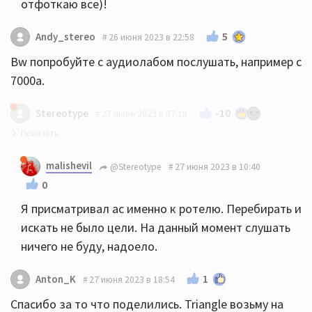
отфоткаю все)!
5
Andy_stereo
26 июня 2023 в 22:58
Bw попробуйте с аудиолабом послушать, например с
7000а.
-10
Stereotype
27 июня 2023 в 07:18
А в салоне вам альтернативные варианты АС
malishevil
@Stereotype
27 июня 2023 в 10:40
послушать не предлагали?
0
Что планируете ещё послушать?
Я присматривал ас именно к ротелю. Перебирать и
Для БВ вам необходимо было поперебирать
искать не было цели. На данный момент слушать
усилители между разными брендами и попробовать
ничего не буду, надоело.
поднять планку цены повыше на усиление, чтобы в
них вдохнуть жизнь
1
Anton_K
27 июня 2023 в 18:54
Спасибо за то что поделились. Triangle возьму на