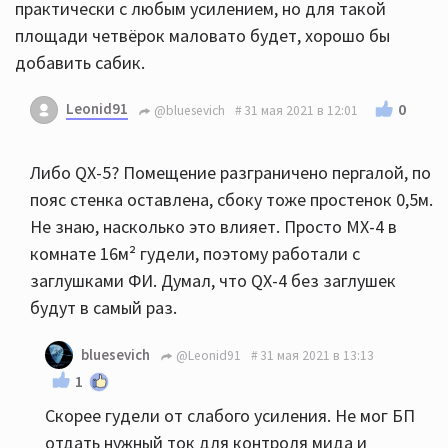
практически с любым усилением, но для такой
площади четвёрок маловато будет, хорошо бы
добавить сабик.
Leonid91
0
@bluesevich
31 мая 2021 в 12:01
Либо QX-5? Помещение разграничено пергалой, по
пояс стенка оставлена, сбоку тоже простенок 0,5м.
Не знаю, насколько это влияет. Просто МХ-4 в
комнате 16м² гудели, поэтому работали с
заглушками ФИ. Думал, что QX-4 без заглушек
будут в самый раз.
bluesevich
@Leonid91
31 мая 2021 в 13:13
1
Скорее гудели от слабого усиления. Не мог БП
отдать нужный ток для контроля мида и