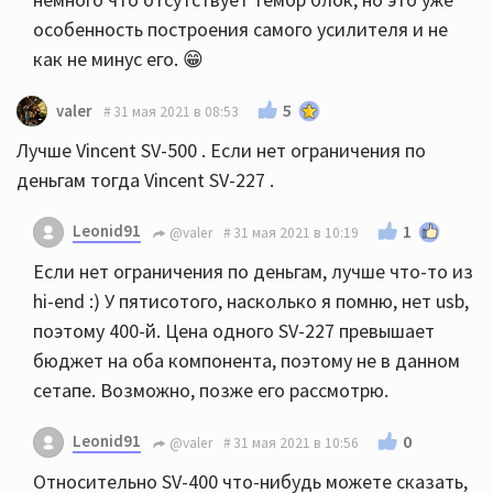
особенность построения самого усилителя и не
как не минус его. 😁
5
valer
31 мая 2021 в 08:53
Лучше Vincent SV-500 . Если нет ограничения по
деньгам тогда Vincent SV-227 .
Leonid91
1
@valer
31 мая 2021 в 10:19
Если нет ограничения по деньгам, лучше что-то из
hi-end :) У пятисотого, насколько я помню, нет usb,
поэтому 400-й. Цена одного SV-227 превышает
бюджет на оба компонента, поэтому не в данном
сетапе. Возможно, позже его рассмотрю.
Leonid91
0
@valer
31 мая 2021 в 10:56
Относительно SV-400 что-нибудь можете сказать,