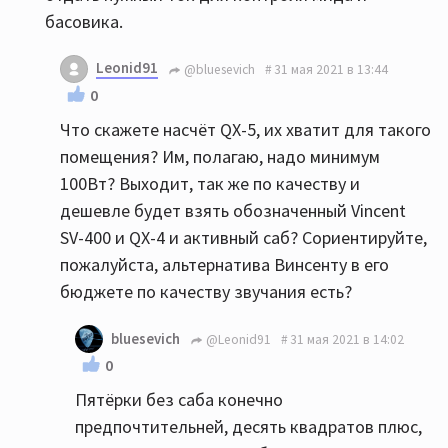
басовика.
Leonid91
@bluesevich
31 мая 2021 в 13:44
0
Что скажете насчёт QX-5, их хватит для такого
помещения? Им, полагаю, надо минимум
100Вт? Выходит, так же по качеству и
дешевле будет взять обозначенный Vincent
SV-400 и QX-4 и активный саб? Сориентируйте,
пожалуйста, альтернатива Винсенту в его
бюджете по качеству звучания есть?
bluesevich
@Leonid91
31 мая 2021 в 14:02
0
Пятёрки без саба конечно
предпочтительней, десять квадратов плюс,