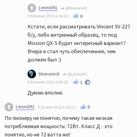
Leonid91
@bluesevich
0
04 июня 2021 в 04:14
Кстати, если рассматривать Vincent SV-227
б/у, либо витринный образец, то под
Mission QX-5 будет интересный вариант?
Вчера я стал чуть обеспеченнее, чем
должен был :)
bluesevich
@Leonid91
1
04 июня 2021 в 08:29
Думаю вполне.
Leonid91
0
31 мая 2021 в 18:12
По пионеру не понятно, почему такая низкая
потребляемая мощность: 72Вт. Класс Д - это
понятно, но не 72 ватта же!