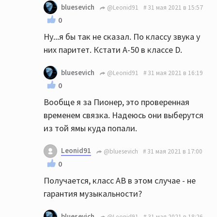
bluesevich
@Leonid91
31 мая 2021 в 15:57
0
Ну...я бы так не сказал. По классу звука у
них паритет. Кстати А-50 в классе D.
bluesevich
@Leonid91
31 мая 2021 в 16:19
0
Вообще я за Пионер, это проверенная
временем связка. Надеюсь они выберутся
из той ямы куда попали.
Leonid91
@bluesevich
31 мая 2021 в 17:00
0
Получается, класс АВ в этом случае - не
гарантия музыкальности?
bluesevich
@Leonid91
31 мая 2021 в 18:26