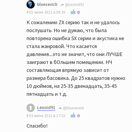
bluesevich
@Leonid91
0
01 июня 2021 в 08:30
К сожалению ZX серию так и не удалось
послушать. Но не думаю, что была
повторена ошибка SX серии и акустика не
стала жанровой. Что касается
давления...это не значит, что они ЛУЧШЕ
заиграют в бОльшем помещении. НЧ
составляющая впрямую зависит от
размера басовика. До 25 квадратов нужно
10 дюймов, на 25-35 двенадцать, 35-45
пятнадцать и т.д.
Leonid91
@bluesevich
0
03 июня 2021 в 17:32
Спасибо!