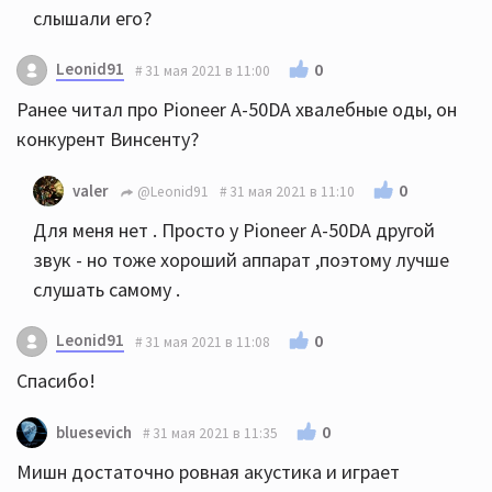
слышали его?
Leonid91
0
31 мая 2021 в 11:00
Ранее читал про Pioneer A-50DA хвалебные оды, он
конкурент Винсенту?
0
valer
@Leonid91
31 мая 2021 в 11:10
Для меня нет . Просто у Pioneer A-50DA другой
звук - но тоже хороший аппарат ,поэтому лучше
слушать самому .
Leonid91
0
31 мая 2021 в 11:08
Спасибо!
0
bluesevich
31 мая 2021 в 11:35
Мишн достаточно ровная акустика и играет