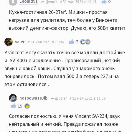
Leonid91
0
@enok
31 мая 2021 в 10:16
Кухня-гостинная 26-27м². Мишки - простая
нагрузка для усилителя, тем более у Винсента
высокий демпинг-фактор. Думаю, его 50Вт хватит
7
valer
31 мая 2021 в 11:05
У vincent могу сказать точно все модели достойные
и SV-400 не исключение . Прорисованный ,чёткий
звук ни какой каши . Слушал у знакомого очень
понравилось . Потом взял 500 й а теперь 227 и на
этом остановился .
noTpowuTeJlb
@valer
31 мая 2021 в 11:50
15
Согласен полностью. У меня Vincent SV-234, звук
нейтральный и чёткий. Правда пожалел позже
немного что отсутствует тембр блок, но это уже