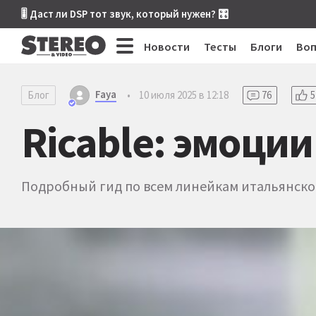
🎚 Даст ли DSP тот звук, который нужен? 🎛
Новости
Тесты
Блоги
Во
Faya
Блог
•
10 июля 2025 в 12:18
76
5
Ricable: эмоции
Подробный гид по всем линейкам итальянског