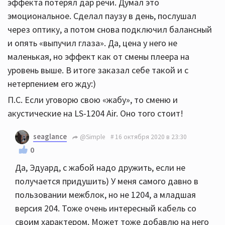
эффекта потерял дар речи. Думал это
эмоциональное. Сделал паузу в день, послушал
через оптику, а потом снова подключил балансный
и опять «выпучил глаза». Да, цена у него не
маленькая, но эффект как от смены плеера на
уровень выше. В итоге заказал себе такой и с
нетерпением его жду:)
П.С. Если уговорю свою «жабу», то сменю и
акустические на LS-1204 Air. Оно того стоит!
seaglance
@Simple
16 октября 2020 в 23:30
0
Да, Эдуард, с жабой надо дружить, если не
получается придушить) У меня самого давно в
пользовании межблок, но не 1204, а младшая
версия 204. Тоже очень интересный кабель со
своим характером. Может тоже добавлю на него