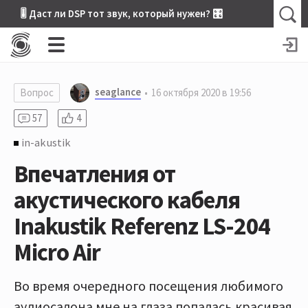
🎚 Даст ли DSP тот звук, который нужен? 🎛
seaglance
Вопрос
16 октября 2020 в 19:56
57
4
in-akustik
Впечатления от
акустического кабеля
Inakustik Referenz LS-204
Micro Air
Во время очередного посещения любимого
аудиосалона мне на глаза попалась красивая