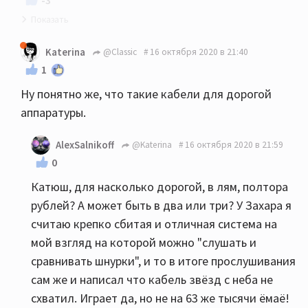
-3
Поддерживаю! +100500
Katerina
@Classic
16 октября 2020 в 21:40
1
Ну понятно же, что такие кабели для дорогой
аппаратуры.
AlexSalnikoff
@Katerina
16 октября 2020 в 21:59
0
Катюш, для насколько дорогой, в лям, полтора
рублей? А может быть в два или три? У Захара я
считаю крепко сбитая и отличная система на
мой взгляд на которой можно "слушать и
сравнивать шнурки", и то в итоге прослушивания
сам же и написал что кабель звёзд с неба не
схватил. Играет да, но не на 63 же тысячи ёмаё!