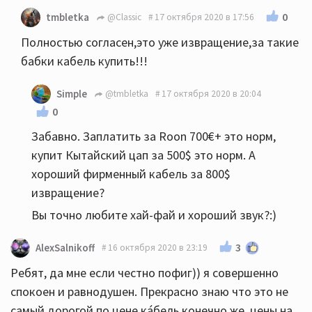
0
tmbletka
@Classic
17 октября 2020 в 17:56
Полностью согласен,это уже извращение,за такие
бабки кабель купить!!!
Simple
@tmbletka
17 октября 2020 в 20:04
0
Забавно. Заплатить за Roon 700€+ это норм,
купит Кытайский цап за 500$ это норм. А
хороший фирменный кабель за 800$
извращение?
Вы точно любите хай-фай и хороший звук?:)
3
AlexSalnikoff
16 октября 2020 в 23:19
Ребят, да мне если честно пофиг)) я совершенно
спокоен и равнодушен. Прекрасно знаю что это не
самый дорогой по цене ка́бель конечно же, цены на