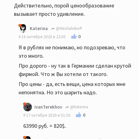
Действительно, порой ценообразование
вызывает просто удивление.
Katerina
@AlexSalnikoff
0
16 октября 2020 в 22:05
Я в рублях не понимаю, но подозреваю, что
это много.
Про дорого - ну так в Германии сделан крутой
фирмой. Что ж Вы хотели от такого.
Про цены - да, есть вещи, цена которых мне
непонятна. Но это шарить надо.
IvanTerekhov
@Katerina
0
17 октября 2020 в 01:50
63990 руб. = 820$.