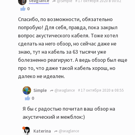
seaglance
@Simple
17 октября 2020 в 00:02
0
Спасибо, по возможности, обязательно
попробую! Для себя, правда, пока закрыл
вопрос акустического кабеля. Тоже хотел
сделать на него обзор, но сейчас даже не
знаю, тут на кабель за 63 тысячи уже
болезненно реагируют. А ведь обзор был еще
про то, что даже такой кабель хорош, но
далеко не идеален.
Simple
@seaglance
17 октября 2020 в 08:55
0
Я бы с радостью почитал ваш обзор на
акустический и межблок:)
Katerina
@seaglance