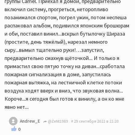
группы Camel. Приехал я домой, предварительно
включил систему, прогреться, неторопливо
позанимался спортом, погрел ужин, потом неспеша
распаковал альбом, подивился японским брошюрам
и оби, поставил винил...вскрыл бутылочку Шираза
(простите, день тяжёлый), нарезал немного
сыру...вымыл тщательно руки!…запустил,
предварительно смахнув щёточкой... И только я
примастил свою пятую точку на диван...сработала
пожарная сигнализация в доме, запустилась
пожарная вытяжка, на лестничной клетке потоки
воздуха ходят вверх и вниз, что звуковая волна...
Короче...я сегодня был готов к винилу, а он ко мне
явно нет...
Andrew_E
@ZeNt1989
29 сентября 2021 в 21:20
0