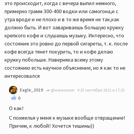
это происходит, когда с вечера выпил немного,
примерно грамм 300-400 водки или самогона,и с
утра вроде и не плохо и в то же время не так,как
должно быть. И вот завариваешь большую кружку
крепкого кофе и слушаешь музыку. Интересно, что
состояние это ровно до первой сигареты, т. к. после
кофе всегда тянет покурить, то и кофе делаю
кружку побольше. Наверняка всему этому
состоянию есть научное объяснение, но я как то не
интересовался
Eagle_2019
@wwworonin
25 сентября 2021 в 17:25
0
О как!
С похмелья у меня к музыке вообще отвращение!
Причем, к любой! Хочется тишины))