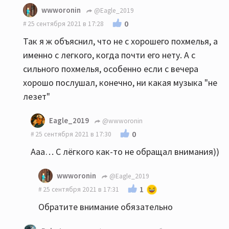
wwworonin
@Eagle_2019
0
25 сентября 2021 в 17:28
Так я ж объяснил, что не с хорошего похмелья, а
именно с легкого, когда почти его нету. А с
сильного похмелья, особенно если с вечера
хорошо послушал, конечно, ни какая музыка "не
лезет"
Eagle_2019
@wwworonin
0
25 сентября 2021 в 17:30
Ааа… С лёгкого как-то не обращал внимания))
wwworonin
@Eagle_2019
1
25 сентября 2021 в 17:31
Обратите внимание обязательно