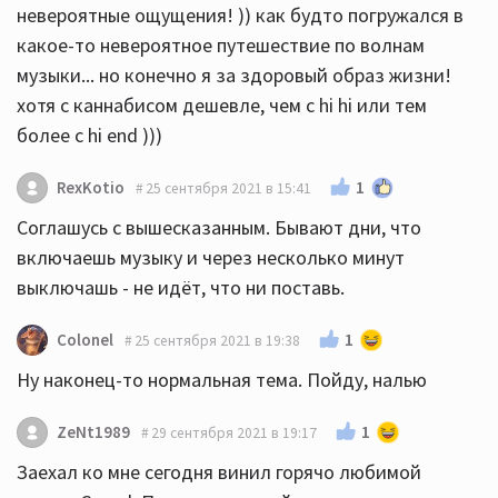
невероятные ощущения! )) как будто погружался в
какое-то невероятное путешествие по волнам
музыки... но конечно я за здоровый образ жизни!
хотя с каннабисом дешевле, чем с hi hi или тем
более с hi end )))
1
RexKotio
25 сентября 2021 в 15:41
Соглашусь с вышесказанным. Бывают дни, что
включаешь музыку и через несколько минут
выключашь - не идёт, что ни поставь.
1
Colonel
25 сентября 2021 в 19:38
Ну наконец-то нормальная тема. Пойду, налью
1
ZeNt1989
29 сентября 2021 в 19:17
Заехал ко мне сегодня винил горячо любимой