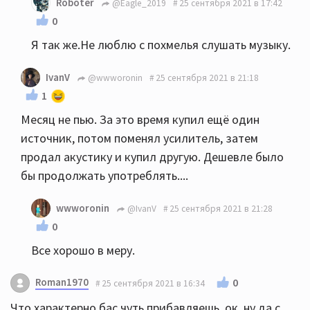
Roboter
@Eagle_2019
25 сентября 2021 в 17:42
0
Я так же.Не люблю с похмелья слушать музыку.
IvanV
@wwworonin
25 сентября 2021 в 21:18
1
Месяц не пью. За это время купил ещё один
источник, потом поменял усилитель, затем
продал акустику и купил другую. Дешевле было
бы продолжать употреблять....
wwworonin
@IvanV
25 сентября 2021 в 21:28
0
Все хорошо в меру.
Roman1970
0
25 сентября 2021 в 16:34
Что характерно бас чуть прибавляешь, ок, ну да с