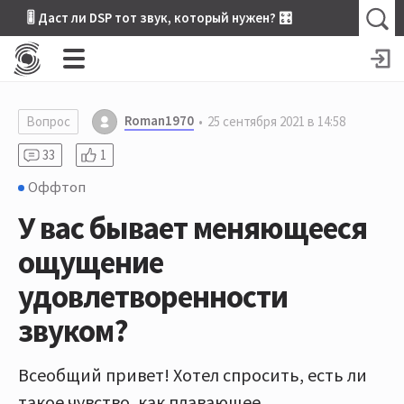
🎚 Даст ли DSP тот звук, который нужен? 🎛
Roman1970
Вопрос
25 сентября 2021 в 14:58
33
1
Оффтоп
У вас бывает меняющееся
ощущение
удовлетворенности
звуком?
Всеобщий привет! Хотел спросить, есть ли
такое чувство, как плавающее