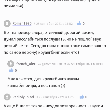
похмелья)
Roman1970
0
25 сентября 2021 в 16:52
Вот например вчера, отличный дорогой виски,
думал расслабиться послушать, но не пошло( звук
резкий не то. Сегодня пива выпил тоже самое зашло
по самое не хочу) круангбинг если что)
french_alex
@Roman1970
26 сентября 2021 в 10:18
0
Мне кажется, для круангбинга нужны
каннабиноиды, а не этанол )))
0
Radiolyubitel
25 сентября 2021 в 16:55
А еще бывает такое - неудовлетворенность звуком