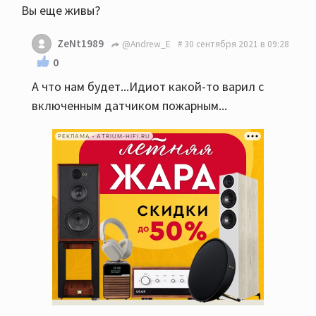
Вы еще живы?
ZeNt1989
@Andrew_E
30 сентября 2021 в 09:28
0
А что нам будет...Идиот какой-то варил с
включенным датчиком пожарным...
РЕКЛАМА • ATRIUM-HIFI.RU