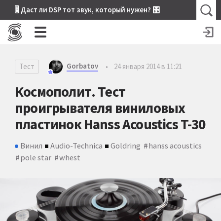
🎚 Даст ли DSP тот звук, который нужен? 🎛
Gorbatov
Тест
•
24 января 2014 в 11:21
Космополит. Тест
проигрывателя виниловых
пластинок Hanss Acoustics T-30
Винил
Audio-Technica
Goldring
hanss acoustics
pole star
whest