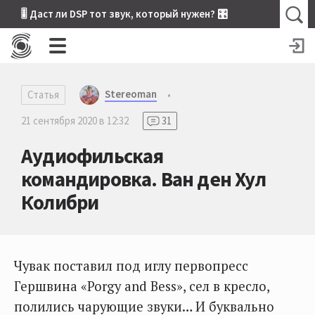
🎚 Даст ли DSP тот звук, который нужен? 🎛
Stereoman
Статья
•
21 сентября 2020 в 12:32
31
Аудиофильская
командировка. Ван ден Хул
Колибри
Чувак поставил под иглу первопресс
Гершвина «Porgy and Bess», сел в кресло,
полились чарующие звуки… И буквально