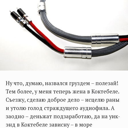
Ну что, думаю, назвался груздем – полезай!
Тем более, у меня теперь жена в Коктебеле.
Съезжу, сделаю доброе дело – исцелю раны
и утолю голод страждущего аудиофила. А
заодно – деньжат подзаработаю, да на уик-
энд в Коктебеле зависну – в море