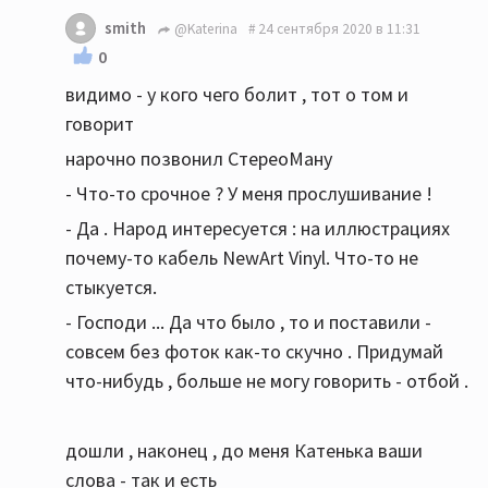
smith
@Katerina
24 сентября 2020 в 11:31
0
видимо - у кого чего болит , тот о том и
говорит
нарочно позвонил СтереоМану
- Что-то срочное ? У меня прослушивание !
- Да . Народ интересуется : на иллюстрациях
почему-то кабель NewArt Vinyl. Что-то не
стыкуется.
- Господи ... Да что было , то и поставили -
совсем без фоток как-то скучно . Придумай
что-нибудь , больше не могу говорить - отбой .
дошли , наконец , до меня Катенька ваши
слова - так и есть