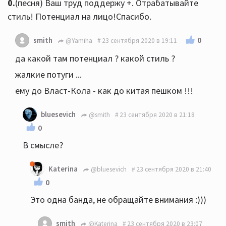
0.
(песня) Ваш труд поддержу +. Отрабатывайте
стиль! Потенциал на лицо!Спасибо.
0
smith
@Yamiha
23 сентября 2020 в 19:11
да какой там потенциал ? какой стиль ?
жалкие потуги ...
ему до Власт-Кола - как до китая пешком !!!
bluesevich
@smith
23 сентября 2020 в 21:18
0
В смысле?
Katerina
@bluesevich
23 сентября 2020 в 21:40
0
Это одна банда, не обращайте внимания :)))
smith
@Katerina
23 сентября 2020 в 23:07