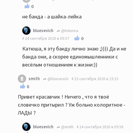
0
не банда - а шайка-лейка
bluesevich
@Katerina
0
24 сентября 2020 в 09:57
Катюша, я эту банду лично знаю ;)))) Да и не
банда они, а скорее единомышленники с
весёлым отношением к жизни:))
smith
@bluesevich
23 сентября 2020 в 23:15
0
Привет красавчик ! Ничего , что я твоё
словечко притырил ? Уж больно колоритное -
ЛАДЫ ?
bluesevich
@smith
24 сентября 2020 в 09:56