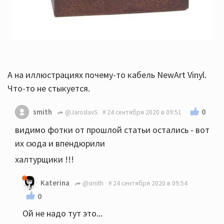
А на иллюстрациях почему-то кабель NewArt Vinyl.
Что-то не стыкуется.
0
smith
@JaroslavS
24 сентября 2020 в 09:51
видимо фотки от прошлой статьи остались - вот
их сюда и впендюрили
халтурщики !!!
Katerina
@smith
24 сентября 2020 в 09:54
0
Ой не надо тут это...