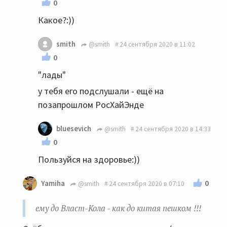
0
Какое?:))
smith
@smith
24 сентября 2020 в 11:02
0
"лады"
у тебя его подслушали - ещё на
позапрошлом РосХайЭнде
bluesevich
@smith
24 сентября 2020 в 14:33
0
Пользуйся на здоровье:))
0
Yamiha
@smith
24 сентября 2020 в 07:10
ему до Власт-Кола - как до китая пешком !!!