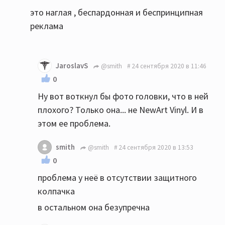
это наглая , беспардонная и беспринципная
реклама
JaroslavS
@smith
24 сентября 2020 в 11:46
0
Ну вот воткнул бы фото головки, что в ней
плохого? Только она... не NewArt Vinyl. И в
этом ее проблема.
smith
@smith
24 сентября 2020 в 13:53
0
проблема у неё в отсутствии защитного
колпачка
в остальном она безупречна