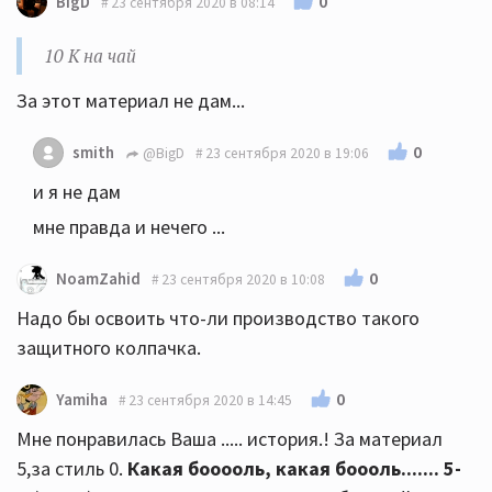
0
BigD
23 сентября 2020 в 08:14
10 К на чай
За этот материал не дам...
0
smith
@BigD
23 сентября 2020 в 19:06
и я не дам
мне правда и нечего ...
0
NoamZahid
23 сентября 2020 в 10:08
Надо бы освоить что-ли производство такого
защитного колпачка.
0
Yamiha
23 сентября 2020 в 14:45
Мне понравилась Ваша ..... история.! За материал
5,за стиль 0.
Какая бооооль, какая боооль....... 5-