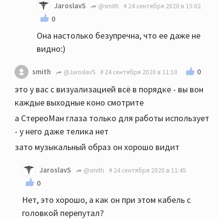
JaroslavS
@smith
24 сентября 2020 в 15:02
0
Она настолько безупречна, что ее даже не
видно:)
0
smith
@JaroslavS
24 сентября 2020 в 11:10
это у вас с визуализацией всё в порядке - вы вон
каждые выходные коно смотрите
а СтереоМан глаза только для работы использует
- у него даже телика нет
зато музыкальный образ он хорошо видит
JaroslavS
@smith
24 сентября 2020 в 11:45
0
Нет, это хорошо, а как он при этом кабель с
головкой перепутал?