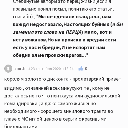
Стёбанутые авторы это перец жизни(если я
правильно понял посыл, почитаю его статьи,
спасибо) , "
Мы не сделали скандала, нам
вождя недоставало,
Настоящих буйных (
я бы
заменил это слово на ПЕРЦА
) мало, вот и
нету вожаков,
Но на происки и вредни сети
есть у нас и бредни,
И не испортят нам
обедни злые происки врагов..."
0
smith
23 сентября 2020 в 19:24
королям золотого дисконта - пролетарский привет
видимо , отчаянней всех минусуют те , кому не
досталось не то что пентхауса или аудиофильской
командировки ; а даже самого жизненно
необходимого - хорошего винилового тракта во
главе с МС иглой ценою в серьги с красивыми
бриллиантами.