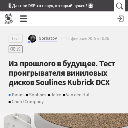
🎚 Даст ли DSP тот звук, который нужен? 🎛
Gorbatov
Тест
•
11 февраля 2015 в 10:36
19
Из прошлого в будущее. Тест
проигрывателя виниловых
дисков Soulines Kubrick DCX
Винил
Soulines
Jelco
Van den Hul
Chord Company