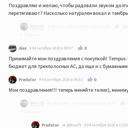
Поздравляю и желаю, чтобы радовали звуком долги
перетягивают? Насколько натурален вокал и тембры
Boss75
-10
@Aram
03 октября 2020 в 23:28
в салоне сравнивал :
0
Alex
04 октября 2020 в 00:07
Heco Victa Prime 702, Polk Audio T50, Magnat T
Принимайте мои поздравления с покупкой! Tempus-7
в магнатах высокие не выпячиваются. нельзя ск
бюджет для трехполосных АС, да еще и с бумажным
из всех этих напольников больше всего Магна
0
Predator
04 октября 2020 в 06:52
Мои поздравления!!! теперь меняйте телик), миниму
Boss75
@Predator
04 октября 2020 в 09:37
ахах ))) так то с удовольствием ))) но это не скор
Predator
@Boss75
04 октября 2020 в 12:03