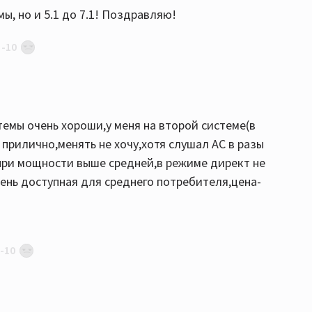
мы, но и 5.1 до 7.1! Поздравляю!
-10
ди, лишние )))
емы очень хороши,у меня на второй системе(в
 прилично,менять не хочу,хотя слушал АС в разы
 при мощности выше средней,в режиме директ не
ень доступная для среднего потребителя,цена-
-10
ом ценовом диапазоне можно найти и лучше акустику, н
едложений на мой взгляд.