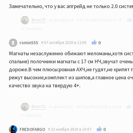
Замечательно, что у вас апгрейд не только 2.0 систе
Boss75
@seaglance
07 октября 2020 в 10:39
5.1.2 было еще в комплекте с варфами
0
romin555
07 октября 2020 в 12:09
теперь 2 полочных колонки, которые стояли сза
Магнаты незаслуженно обижают меломаны,хотя сист
спальне) полочники магнаты с 17 см НЧ,звучат очень
дороже.В чем плюсы:ровная АХЧ,не гудят,не хрипят
режут высокие,комплект из шипов,а главное цена оч
качество звука на твердую 4+.
Boss75
@romin555
07 октября 2020 в 12:14
согласен полностью. безусловно в более высок
0
FREDOFARGO
22 ноября 2020 в 10:07
в этом сегменте -одно из самых интересных пр