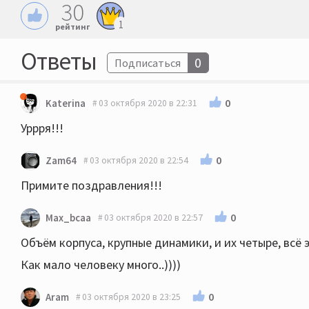
30
1
рейтинг
Ответы
0
Подписаться
0
Katerina
03 октября 2020 в 22:31
Уррря!!!
0
Zam64
03 октября 2020 в 22:54
Примите поздравления!!!
0
Max_bcaa
03 октября 2020 в 22:57
Объём корпуса, крупные динамики, и их четыре, всё 
Как мало человеку много..))))
0
Aram
03 октября 2020 в 23:25