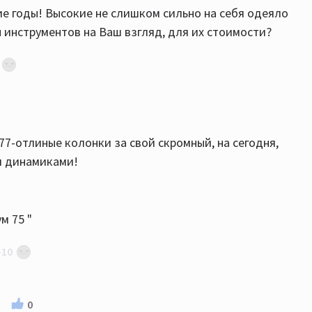
е годы! Высокие не слишком сильно на себя одеяло
 инструментов на Ваш взгляд, для их стоимости?
empus 77 и Wharfedale Diamond 11.4
7-отлиные колонки за свой скромный, на сегодня,
азать, что их больше, чем надо.
и динамиками!
ты мне показались оптимальными по звучанию
м 75 "
-10
о.... этому 50" - год
0