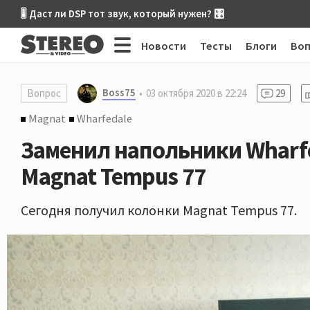
🎚 Даст ли DSP тот звук, который нужен? 🎛
Новости
Тесты
Блоги
Во
Boss75
Вопрос
03 октября 2020 в 22:24
29
Magnat
Wharfedale
Заменил напольники Wharfe
Magnat Tempus 77
Сегодня получил колонки Magnat Tempus 77.