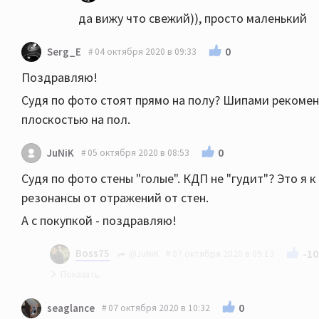
да вижу что свежий)), просто маленький
0
Serg_E
04 октября 2020 в 09:33
Поздравляю!
Судя по фото стоят прямо на полу? Шипами рекоменд
плоскостью на пол.
0
JuNiK
05 октября 2020 в 08:53
Судя по фото стены "голые". КДП не "гудит"? Это я к
резонансы от отражений от стен.
А с покупкой - поздравляю!
Boss75
-10
@JuNiK
07 октября 2020 в 09:13
с варфами гудело. с магнат вроде нет
0
seaglance
07 октября 2020 в 10:32